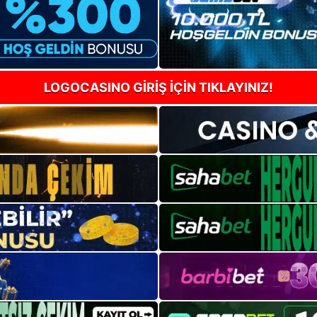
LOGOCASINO GİRİŞ İÇİN TIKLAYINIZ!