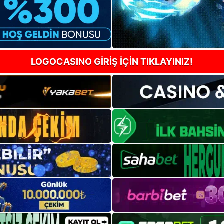
LOGOCASINO GİRİŞ İÇİN TIKLAYINIZ!