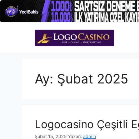
İçeriğe
atla
Ay:
Şubat 2025
Logocasino Çeşitli 
Şubat 15, 2025
Yazarı:
admin