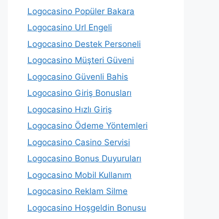
Logocasino Popüler Bakara
Logocasino Url Engeli
Logocasino Destek Personeli
Logocasino Müşteri Güveni
Logocasino Güvenli Bahis
Logocasino Giriş Bonusları
Logocasino Hızlı Giriş
Logocasino Ödeme Yöntemleri
Logocasino Casino Servisi
Logocasino Bonus Duyuruları
Logocasino Mobil Kullanım
Logocasino Reklam Silme
Logocasino Hoşgeldin Bonusu