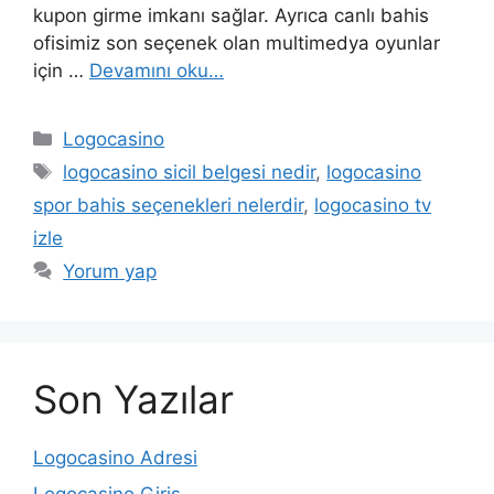
kupon girme imkanı sağlar. Ayrıca canlı bahis
ofisimiz son seçenek olan multimedya oyunlar
için …
Devamını oku…
Kategoriler
Logocasino
Etiketler
logocasino sicil belgesi nedir
,
logocasino
spor bahis seçenekleri nelerdir
,
logocasino tv
izle
Yorum yap
Son Yazılar
Logocasino Adresi