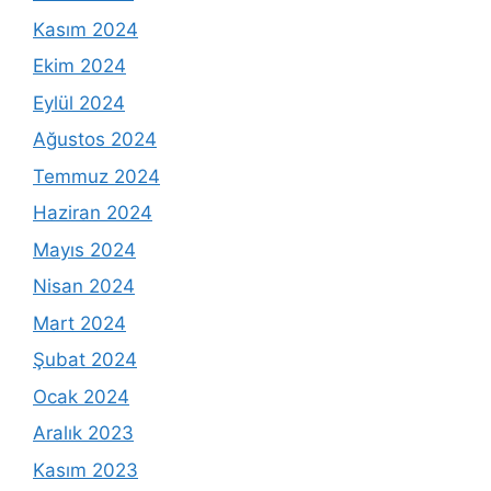
Kasım 2024
Ekim 2024
Eylül 2024
Ağustos 2024
Temmuz 2024
Haziran 2024
Mayıs 2024
Nisan 2024
Mart 2024
Şubat 2024
Ocak 2024
Aralık 2023
Kasım 2023