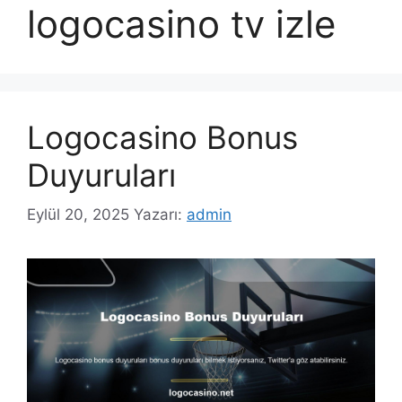
logocasino tv izle
Logocasino Bonus
Duyuruları
Eylül 20, 2025
Yazarı:
admin