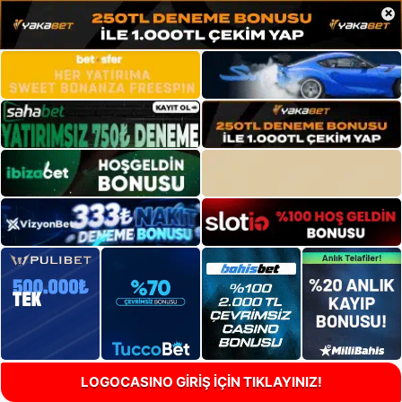
×
LOGOCASINO GİRİŞ İÇİN TIKLAYINIZ!