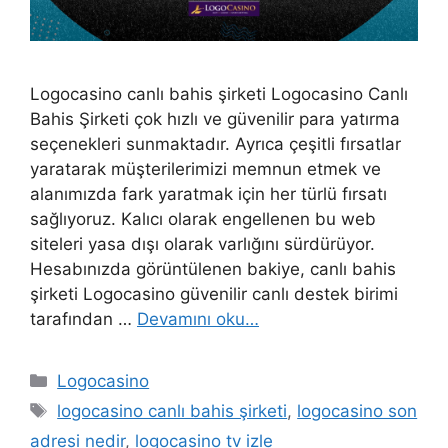
Logocasino canlı bahis şirketi Logocasino Canlı
Bahis Şirketi çok hızlı ve güvenilir para yatırma
seçenekleri sunmaktadır. Ayrıca çeşitli fırsatlar
yaratarak müşterilerimizi memnun etmek ve
alanımızda fark yaratmak için her türlü fırsatı
sağlıyoruz. Kalıcı olarak engellenen bu web
siteleri yasa dışı olarak varlığını sürdürüyor.
Hesabınızda görüntülenen bakiye, canlı bahis
şirketi Logocasino güvenilir canlı destek birimi
tarafından …
Devamını oku…
Kategoriler
Logocasino
Etiketler
logocasino canlı bahis şirketi
,
logocasino son
adresi nedir
,
logocasino tv izle