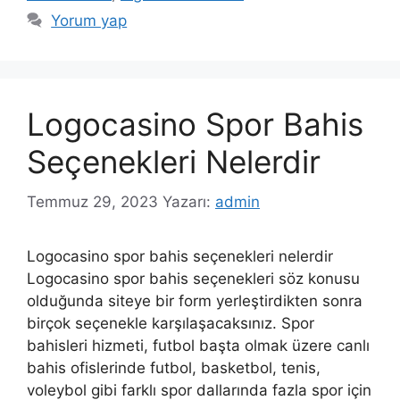
Yorum yap
Logocasino Spor Bahis
Seçenekleri Nelerdir
Temmuz 29, 2023
Yazarı:
admin
Logocasino spor bahis seçenekleri nelerdir
Logocasino spor bahis seçenekleri söz konusu
olduğunda siteye bir form yerleştirdikten sonra
birçok seçenekle karşılaşacaksınız. Spor
bahisleri hizmeti, futbol başta olmak üzere canlı
bahis ofislerinde futbol, ​​basketbol, ​​tenis,
voleybol gibi farklı spor dallarında fazla spor için