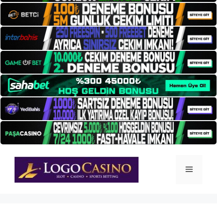
İçeriğe
atla
Menü