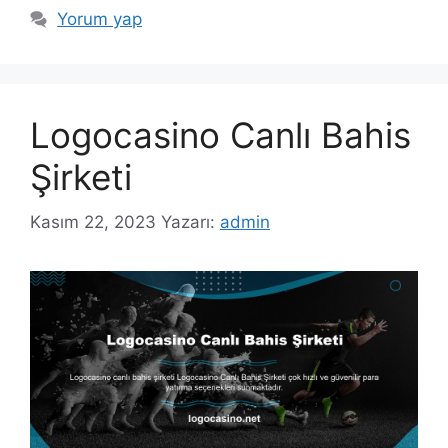
Yorum yap
Logocasino Canlı Bahis
Şirketi
Kasım 22, 2023
Yazarı:
admin