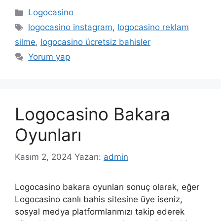
Kategoriler
Logocasino
Etiketler
logocasino instagram
,
logocasino reklam
silme
,
logocasino ücretsiz bahisler
Yorum yap
Logocasino Bakara
Oyunları
Kasım 2, 2024
Yazarı:
admin
Logocasino bakara oyunları sonuç olarak, eğer
Logocasino canlı bahis sitesine üye iseniz,
sosyal medya platformlarımızı takip ederek