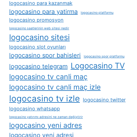
logocasino para kazanmak
logocasino para yatirma
logocasino platformu
logocasino promosyon
logocasino saatlerinin web sitesi nedir
logocasino sitesi
logocasino slot oyunları
logocasino spor bahisleri
logocasino spor platformu
Logocasino TV
logocasino telegram
logocasino tv canli maç
logocasino tv canli maç izle
logocasino tv izle
logocasino twitter
logocasino whatsapp
logocasino yatırımı adresini ne zaman değiştirir
logocasino yeni adres
logocasino yeni adresi