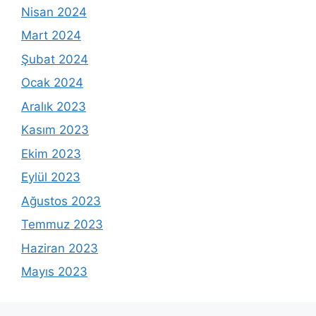
Nisan 2024
Mart 2024
Şubat 2024
Ocak 2024
Aralık 2023
Kasım 2023
Ekim 2023
Eylül 2023
Ağustos 2023
Temmuz 2023
Haziran 2023
Mayıs 2023