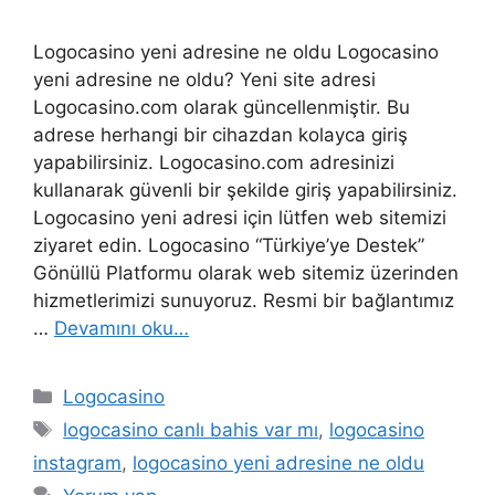
Logocasino yeni adresine ne oldu Logocasino
yeni adresine ne oldu? Yeni site adresi
Logocasino.com olarak güncellenmiştir. Bu
adrese herhangi bir cihazdan kolayca giriş
yapabilirsiniz. Logocasino.com adresinizi
kullanarak güvenli bir şekilde giriş yapabilirsiniz.
Logocasino yeni adresi için lütfen web sitemizi
ziyaret edin. Logocasino “Türkiye’ye Destek”
Gönüllü Platformu olarak web sitemiz üzerinden
hizmetlerimizi sunuyoruz. Resmi bir bağlantımız
…
Devamını oku…
Kategoriler
Logocasino
Etiketler
logocasino canlı bahis var mı
,
logocasino
instagram
,
logocasino yeni adresine ne oldu