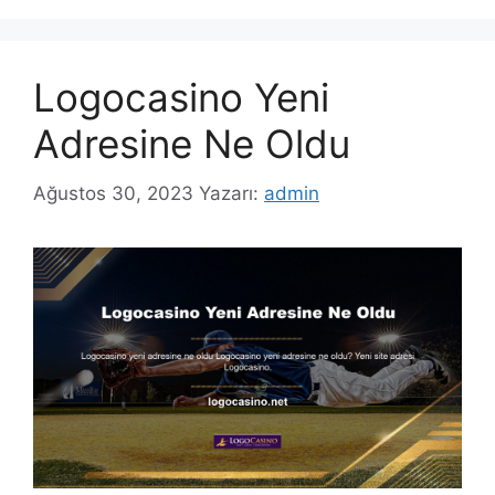
Logocasino Yeni
Adresine Ne Oldu
Ağustos 30, 2023
Yazarı:
admin