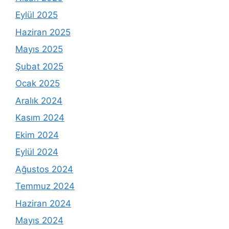
Eylül 2025
Haziran 2025
Mayıs 2025
Şubat 2025
Ocak 2025
Aralık 2024
Kasım 2024
Ekim 2024
Eylül 2024
Ağustos 2024
Temmuz 2024
Haziran 2024
Mayıs 2024