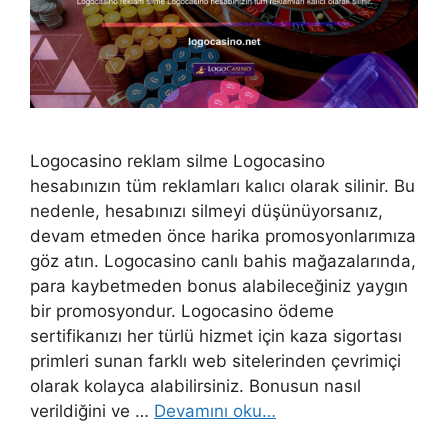
Logocasino reklam silme Logocasino
hesabınızın tüm reklamları kalıcı olarak silinir. Bu
nedenle, hesabınızı silmeyi düşünüyorsanız,
devam etmeden önce harika promosyonlarımıza
göz atın. Logocasino canlı bahis mağazalarında,
para kaybetmeden bonus alabileceğiniz yaygın
bir promosyondur. Logocasino ödeme
sertifikanızı her türlü hizmet için kaza sigortası
primleri sunan farklı web sitelerinden çevrimiçi
olarak kolayca alabilirsiniz. Bonusun nasıl
verildiğini ve …
Devamını oku…