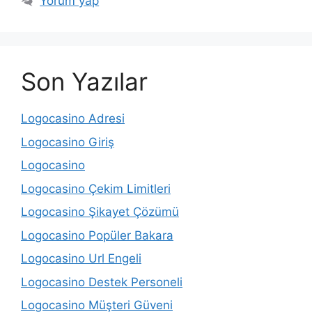
Yorum yap
Son Yazılar
Logocasino Adresi
Logocasino Giriş
Logocasino
Logocasino Çekim Limitleri
Logocasino Şikayet Çözümü
Logocasino Popüler Bakara
Logocasino Url Engeli
Logocasino Destek Personeli
Logocasino Müşteri Güveni