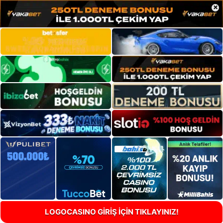
×
LOGOCASINO GİRİŞ İÇİN TIKLAYINIZ!