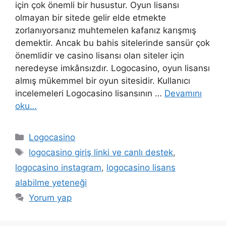
için çok önemli bir husustur. Oyun lisansı
olmayan bir sitede gelir elde etmekte
zorlanıyorsanız muhtemelen kafanız karışmış
demektir. Ancak bu bahis sitelerinde sansür çok
önemlidir ve casino lisansı olan siteler için
neredeyse imkânsızdır. Logocasino, oyun lisansı
almış mükemmel bir oyun sitesidir. Kullanıcı
incelemeleri Logocasino lisansının …
Devamını
oku…
Kategoriler
Logocasino
Etiketler
logocasino giriş linki ve canlı destek
,
logocasino instagram
,
logocasino lisans
alabilme yeteneği
Yorum yap