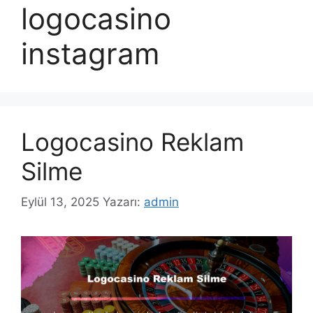
logocasino
instagram
Logocasino Reklam
Silme
Eylül 13, 2025
Yazarı:
admin