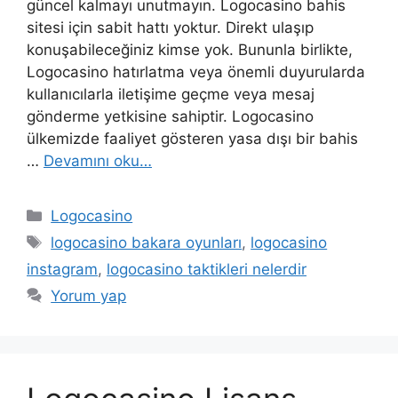
güncel kalmayı unutmayın. Logocasino bahis
sitesi için sabit hattı yoktur. Direkt ulaşıp
konuşabileceğiniz kimse yok. Bununla birlikte,
Logocasino hatırlatma veya önemli duyurularda
kullanıcılarla iletişime geçme veya mesaj
gönderme yetkisine sahiptir. Logocasino
ülkemizde faaliyet gösteren yasa dışı bir bahis
…
Devamını oku…
Kategoriler
Logocasino
Etiketler
logocasino bakara oyunları
,
logocasino
instagram
,
logocasino taktikleri nelerdir
Yorum yap