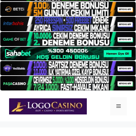
İçeriğe
atla
Menü