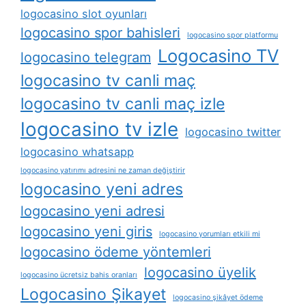
logocasino slot oyunları
logocasino spor bahisleri
logocasino spor platformu
Logocasino TV
logocasino telegram
logocasino tv canli maç
logocasino tv canli maç izle
logocasino tv izle
logocasino twitter
logocasino whatsapp
logocasino yatırımı adresini ne zaman değiştirir
logocasino yeni adres
logocasino yeni adresi
logocasino yeni giris
logocasino yorumları etkili mi
logocasino ödeme yöntemleri
logocasino üyelik
logocasino ücretsiz bahis oranları
Logocasino Şikayet
logocasino şikâyet ödeme