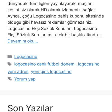
dünyadaki tüm ligleri yayınlayarak, maçları
kesintisiz olarak HD olarak izlemenizi sağlar.
Ayrıca, çoğu Logocasino bahis kuponu sitesinde
olduğu gibi havasız reklamlar görmezsiniz.
Logocasino Ekşi Sözlük Konuları, Logocasino
Ekşi Sözlük Soruları asla tek bir başlık altında …
Devamını oku…
Kategoriler
Logocasino
Etiketler
logocasino canlı futbol dönemi
,
logocasino
yeni adres
,
yeni giris logocasino
Yorum yap
Son Yazılar