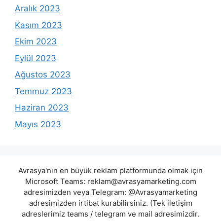
Aralık 2023
Kasım 2023
Ekim 2023
Eylül 2023
Ağustos 2023
Temmuz 2023
Haziran 2023
Mayıs 2023
Avrasya'nın en büyük reklam platformunda olmak için
Microsoft Teams:
reklam@avrasyamarketing.com
adresimizden veya Telegram: @Avrasyamarketing
adresimizden irtibat kurabilirsiniz. (Tek iletişim
adreslerimiz teams / telegram ve mail adresimizdir.