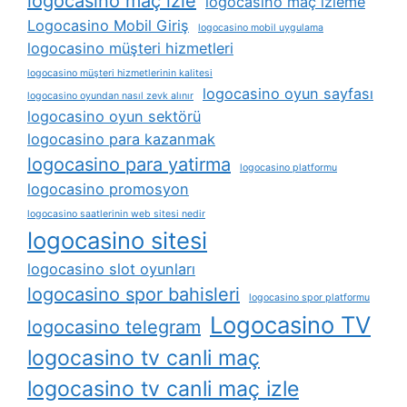
logocasino maç izle
logocasino maç izleme
Logocasino Mobil Giriş
logocasino mobil uygulama
logocasino müşteri hizmetleri
logocasino müşteri hizmetlerinin kalitesi
logocasino oyun sayfası
logocasino oyundan nasıl zevk alınır
logocasino oyun sektörü
logocasino para kazanmak
logocasino para yatirma
logocasino platformu
logocasino promosyon
logocasino saatlerinin web sitesi nedir
logocasino sitesi
logocasino slot oyunları
logocasino spor bahisleri
logocasino spor platformu
Logocasino TV
logocasino telegram
logocasino tv canli maç
logocasino tv canli maç izle