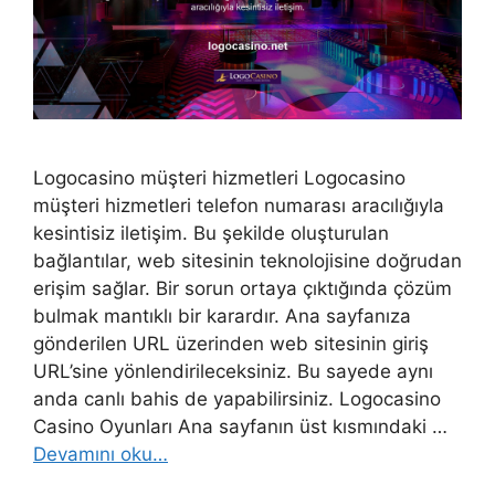
Logocasino müşteri hizmetleri Logocasino
müşteri hizmetleri telefon numarası aracılığıyla
kesintisiz iletişim. Bu şekilde oluşturulan
bağlantılar, web sitesinin teknolojisine doğrudan
erişim sağlar. Bir sorun ortaya çıktığında çözüm
bulmak mantıklı bir karardır. Ana sayfanıza
gönderilen URL üzerinden web sitesinin giriş
URL’sine yönlendirileceksiniz. Bu sayede aynı
anda canlı bahis de yapabilirsiniz. Logocasino
Casino Oyunları Ana sayfanın üst kısmındaki …
Devamını oku…