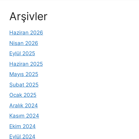
Arşivler
Haziran 2026
Nisan 2026
Eylül 2025
Haziran 2025
Mayıs 2025
Şubat 2025
Ocak 2025
Aralık 2024
Kasım 2024
Ekim 2024
Eylül 2024