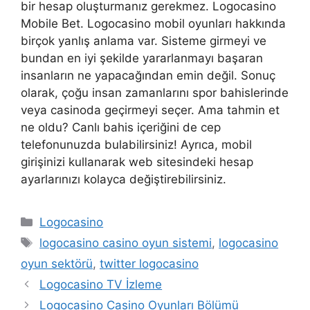
bir hesap oluşturmanız gerekmez. Logocasino
Mobile Bet. Logocasino mobil oyunları hakkında
birçok yanlış anlama var. Sisteme girmeyi ve
bundan en iyi şekilde yararlanmayı başaran
insanların ne yapacağından emin değil. Sonuç
olarak, çoğu insan zamanlarını spor bahislerinde
veya casinoda geçirmeyi seçer. Ama tahmin et
ne oldu? Canlı bahis içeriğini de cep
telefonunuzda bulabilirsiniz! Ayrıca, mobil
girişinizi kullanarak web sitesindeki hesap
ayarlarınızı kolayca değiştirebilirsiniz.
Kategoriler
Logocasino
Etiketler
logocasino casino oyun sistemi
,
logocasino
oyun sektörü
,
twitter logocasino
Logocasino TV İzleme
Logocasino Casino Oyunları Bölümü