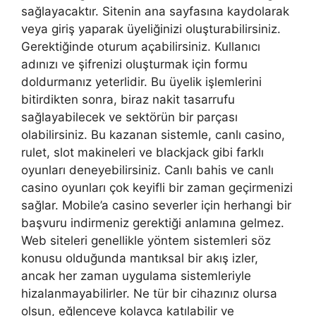
sağlayacaktır. Sitenin ana sayfasına kaydolarak
veya giriş yaparak üyeliğinizi oluşturabilirsiniz.
Gerektiğinde oturum açabilirsiniz. Kullanıcı
adınızı ve şifrenizi oluşturmak için formu
doldurmanız yeterlidir. Bu üyelik işlemlerini
bitirdikten sonra, biraz nakit tasarrufu
sağlayabilecek ve sektörün bir parçası
olabilirsiniz. Bu kazanan sistemle, canlı casino,
rulet, slot makineleri ve blackjack gibi farklı
oyunları deneyebilirsiniz. Canlı bahis ve canlı
casino oyunları çok keyifli bir zaman geçirmenizi
sağlar. Mobile’a casino severler için herhangi bir
başvuru indirmeniz gerektiği anlamına gelmez.
Web siteleri genellikle yöntem sistemleri söz
konusu olduğunda mantıksal bir akış izler,
ancak her zaman uygulama sistemleriyle
hizalanmayabilirler. Ne tür bir cihazınız olursa
olsun, eğlenceye kolayca katılabilir ve