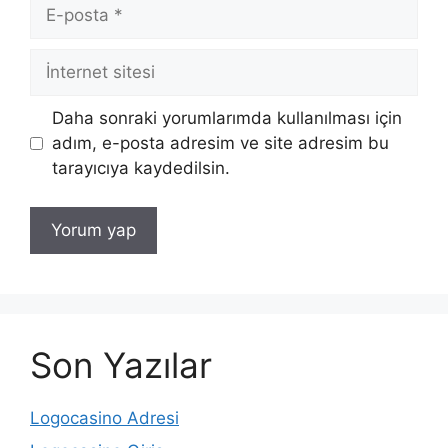
E-
posta
İnternet
sitesi
Daha sonraki yorumlarımda kullanılması için
adım, e-posta adresim ve site adresim bu
tarayıcıya kaydedilsin.
Son Yazılar
Logocasino Adresi