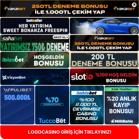
×
LOGOCASINO GİRİŞ İÇİN TIKLAYINIZ!