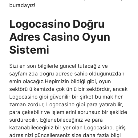
buradayız!
Logocasino Doğru
Adres Casino Oyun
Sistemi
Sizi en son bilgilerle güncel tutacağız ve
sayfamızda doğru adrese sahip olduğunuzdan
emin olacağız.Hepimizin bildiği gibi, oyun
sektörü ülkemizde çok ünlü bir sektördür, ancak
Logocasino gibi güvenilir bir şirket bulmak her
zaman zordur, Logocasino gibi para yatırabilir,
para çekebilir ve işlemlerini sorunsuz bir şekilde
sürdürebilir. Eğlenebileceğiniz ve para
kazanabileceğiniz bir yer olan Logocasino, giriş
adresinizi güncellerseniz size daha fazla bilgi