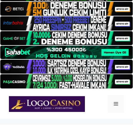
İçeriğe
atla
Menü