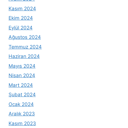
Kasım 2024
Ekim 2024
Eylül 2024
Ağustos 2024
Temmuz 2024
Haziran 2024
Mayıs 2024
Nisan 2024
Mart 2024
Şubat 2024
Ocak 2024
Aralık 2023
Kasım 2023