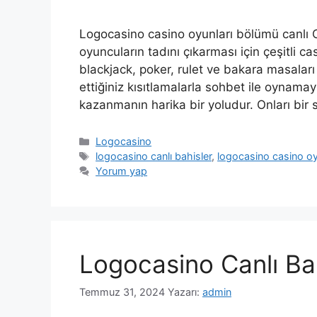
Logocasino casino oyunları bölümü canlı
oyuncuların tadını çıkarması için çeşitli ca
blackjack, poker, rulet ve bakara masaları 
ettiğiniz kısıtlamalarla sohbet ile oynamay
kazanmanın harika bir yoludur. Onları bir
Kategoriler
Logocasino
Etiketler
logocasino canlı bahisler
,
logocasino casino oy
Yorum yap
Logocasino Canlı Ba
Temmuz 31, 2024
Yazarı:
admin