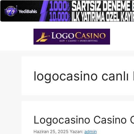
İçeriğe
atla
logocasino canlı 
Logocasino Casino 
Haziran 25, 2025
Yazarı:
admin