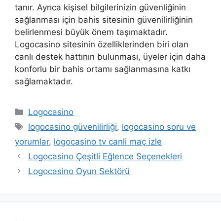
tanır. Ayrıca kişisel bilgilerinizin güvenliğinin
sağlanması için bahis sitesinin güvenilirliğinin
belirlenmesi büyük önem taşımaktadır.
Logocasino sitesinin özelliklerinden biri olan
canlı destek hattının bulunması, üyeler için daha
konforlu bir bahis ortamı sağlanmasına katkı
sağlamaktadır.
Kategoriler
Logocasino
Etiketler
logocasino güvenilirliği
,
logocasino soru ve
yorumlar
,
logocasino tv canli maç izle
Logocasino Çeşitli Eğlence Seçenekleri
Logocasino Oyun Sektörü