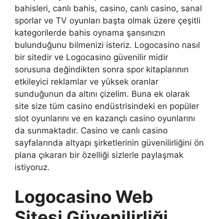
bahisleri, canlı bahis, casino, canlı casino, sanal
sporlar ve TV oyunları başta olmak üzere çeşitli
kategorilerde bahis oynama şansınızın
bulunduğunu bilmenizi isteriz. Logocasino nasıl
bir sitedir ve Logocasino güvenilir midir
sorusuna değindikten sonra spor kitaplarının
etkileyici reklamlar ve yüksek oranlar
sunduğunun da altını çizelim. Buna ek olarak
site size tüm casino endüstrisindeki en popüler
slot oyunlarını ve en kazançlı casino oyunlarını
da sunmaktadır. Casino ve canlı casino
sayfalarında altyapı şirketlerinin güvenilirliğini ön
plana çıkaran bir özelliği sizlerle paylaşmak
istiyoruz.
Logocasino Web
Sitesi Güvenilirliği