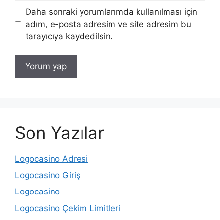
Daha sonraki yorumlarımda kullanılması için
adım, e-posta adresim ve site adresim bu
tarayıcıya kaydedilsin.
Son Yazılar
Logocasino Adresi
Logocasino Giriş
Logocasino
Logocasino Çekim Limitleri