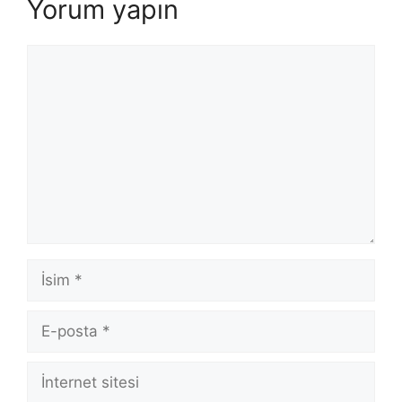
Yorum yapın
Yorum
İsim
E-
posta
İnternet
sitesi