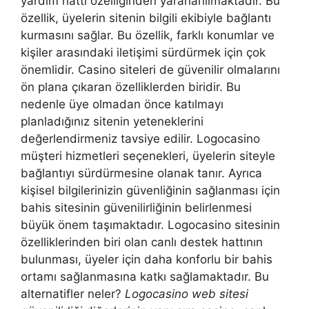
yardım hattı özelliğinden yararlanılmaktadır. Bu
özellik, üyelerin sitenin bilgili ekibiyle bağlantı
kurmasını sağlar. Bu özellik, farklı konumlar ve
kişiler arasındaki iletişimi sürdürmek için çok
önemlidir. Casino siteleri de güvenilir olmalarını
ön plana çıkaran özelliklerden biridir. Bu
nedenle üye olmadan önce katılmayı
planladığınız sitenin yeteneklerini
değerlendirmeniz tavsiye edilir. Logocasino
müşteri hizmetleri seçenekleri, üyelerin siteyle
bağlantıyı sürdürmesine olanak tanır. Ayrıca
kişisel bilgilerinizin güvenliğinin sağlanması için
bahis sitesinin güvenilirliğinin belirlenmesi
büyük önem taşımaktadır. Logocasino sitesinin
özelliklerinden biri olan canlı destek hattının
bulunması, üyeler için daha konforlu bir bahis
ortamı sağlanmasına katkı sağlamaktadır. Bu
alternatifler neler?
Logocasino web sitesi