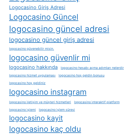
Logocasino Giriş Adresi
Logocasino Güncel
logocasino güncel adresi
logocasino güncel giriş adresi
logocasino güvenebilir misin.
logocasino güvenlir mi
logocasino hakkında
logocasino hesabı açma adımları nelerdir
logocasino hizmet uygulaması
logocasino hoş geldin bonusu
logocasino hoş geldiniz
logocasino instagram
logocasino i̇letişim ve müşteri hizmetleri
logocasino i̇nteraktif platform
logocasino i̇şlemi
logocasino i̇şlem süresi
logocasino kayit
logocasino kaç oldu