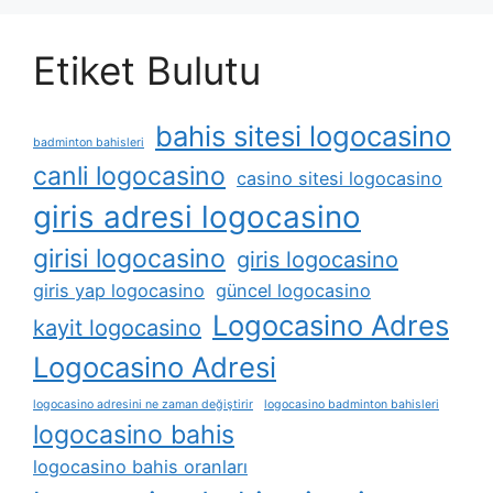
Etiket Bulutu
bahis sitesi logocasino
badminton bahisleri
canli logocasino
casino sitesi logocasino
giris adresi logocasino
girisi logocasino
giris logocasino
giris yap logocasino
güncel logocasino
Logocasino Adres
kayit logocasino
Logocasino Adresi
logocasino adresini ne zaman değiştirir
logocasino badminton bahisleri
logocasino bahis
logocasino bahis oranları