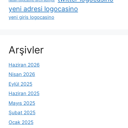
neden logocasino tercih ediliyor
yeni adresi logocasino
yeni giris logocasino
Arşivler
Haziran 2026
Nisan 2026
Eylül 2025
Haziran 2025
Mayıs 2025
Şubat 2025
Ocak 2025