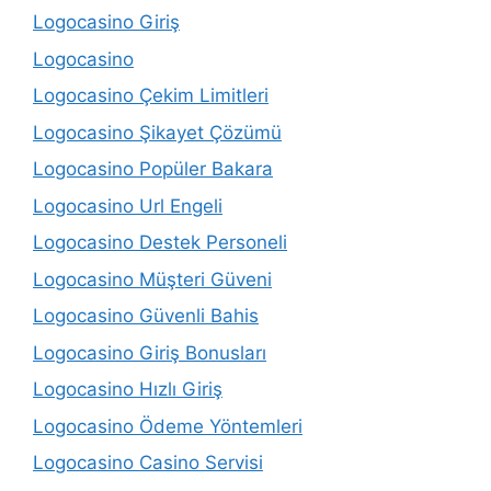
Logocasino Giriş
Logocasino
Logocasino Çekim Limitleri
Logocasino Şikayet Çözümü
Logocasino Popüler Bakara
Logocasino Url Engeli
Logocasino Destek Personeli
Logocasino Müşteri Güveni
Logocasino Güvenli Bahis
Logocasino Giriş Bonusları
Logocasino Hızlı Giriş
Logocasino Ödeme Yöntemleri
Logocasino Casino Servisi