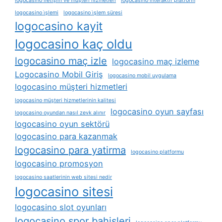
logocasino i̇letişim ve müşteri hizmetleri
logocasino i̇nteraktif platform
logocasino i̇şlemi
logocasino i̇şlem süresi
logocasino kayit
logocasino kaç oldu
logocasino maç izle
logocasino maç izleme
Logocasino Mobil Giriş
logocasino mobil uygulama
logocasino müşteri hizmetleri
logocasino müşteri hizmetlerinin kalitesi
logocasino oyun sayfası
logocasino oyundan nasıl zevk alınır
logocasino oyun sektörü
logocasino para kazanmak
logocasino para yatirma
logocasino platformu
logocasino promosyon
logocasino saatlerinin web sitesi nedir
logocasino sitesi
logocasino slot oyunları
logocasino spor bahisleri