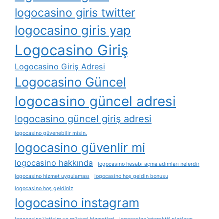
logocasino giris twitter
logocasino giris yap
Logocasino Giriş
Logocasino Giriş Adresi
Logocasino Güncel
logocasino güncel adresi
logocasino güncel giriş adresi
logocasino güvenebilir misin.
logocasino güvenlir mi
logocasino hakkında
logocasino hesabı açma adımları nelerdir
logocasino hizmet uygulaması
logocasino hoş geldin bonusu
logocasino hoş geldiniz
logocasino instagram