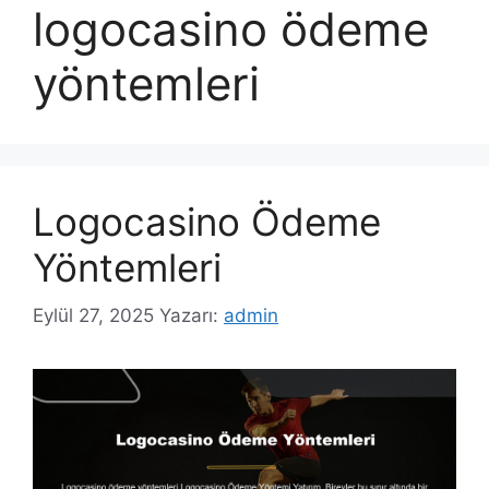
logocasino ödeme
yöntemleri
Logocasino Ödeme
Yöntemleri
Eylül 27, 2025
Yazarı:
admin