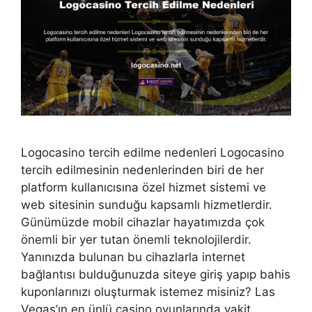
Logocasino tercih edilme nedenleri Logocasino
tercih edilmesinin nedenlerinden biri de her
platform kullanıcısına özel hizmet sistemi ve
web sitesinin sunduğu kapsamlı hizmetlerdir.
Günümüzde mobil cihazlar hayatımızda çok
önemli bir yer tutan önemli teknolojilerdir.
Yanınızda bulunan bu cihazlarla internet
bağlantısı bulduğunuzda siteye giriş yapıp bahis
kuponlarınızı oluşturmak istemez misiniz? Las
Vegas’ın en ünlü casino oyunlarında vakit …