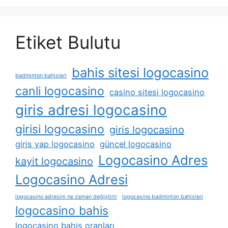
Etiket Bulutu
bahis sitesi logocasino
badminton bahisleri
canli logocasino
casino sitesi logocasino
giris adresi logocasino
girisi logocasino
giris logocasino
giris yap logocasino
güncel logocasino
Logocasino Adres
kayit logocasino
Logocasino Adresi
logocasino adresini ne zaman değiştirir
logocasino badminton bahisleri
logocasino bahis
logocasino bahis oranları