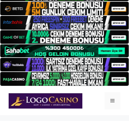
İçeriğe
atla
Menü