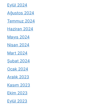
Eylül 2024
Ağustos 2024
Temmuz 2024
Haziran 2024
Mayıs 2024
Nisan 2024
Mart 2024
Şubat 2024
Ocak 2024
Aralık 2023
Kasım 2023
Ekim 2023
Eylül 2023