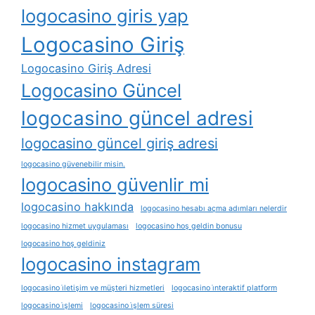
logocasino giris yap
Logocasino Giriş
Logocasino Giriş Adresi
Logocasino Güncel
logocasino güncel adresi
logocasino güncel giriş adresi
logocasino güvenebilir misin.
logocasino güvenlir mi
logocasino hakkında
logocasino hesabı açma adımları nelerdir
logocasino hizmet uygulaması
logocasino hoş geldin bonusu
logocasino hoş geldiniz
logocasino instagram
logocasino i̇letişim ve müşteri hizmetleri
logocasino i̇nteraktif platform
logocasino i̇şlemi
logocasino i̇şlem süresi