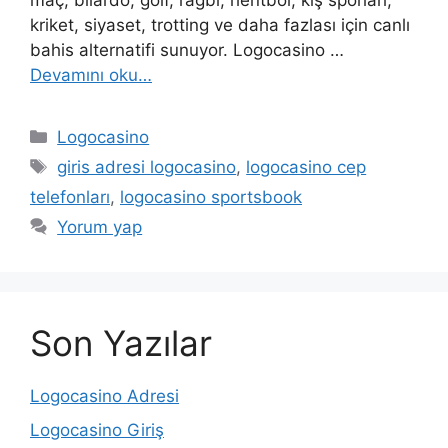
maç, bilardo, golf, ragbi, hentbol, ​​kış sporları,
kriket, siyaset, trotting ve daha fazlası için canlı
bahis alternatifi sunuyor. Logocasino …
Devamını oku…
Kategoriler
Logocasino
Etiketler
giris adresi logocasino
,
logocasino cep
telefonları
,
logocasino sportsbook
Yorum yap
Son Yazılar
Logocasino Adresi
Logocasino Giriş