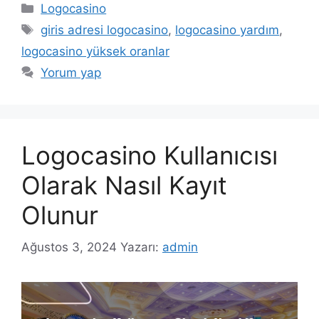
Kategoriler
Logocasino
Etiketler
giris adresi logocasino
,
logocasino yardım
,
logocasino yüksek oranlar
Yorum yap
Logocasino Kullanıcısı
Olarak Nasıl Kayıt
Olunur
Ağustos 3, 2024
Yazarı:
admin