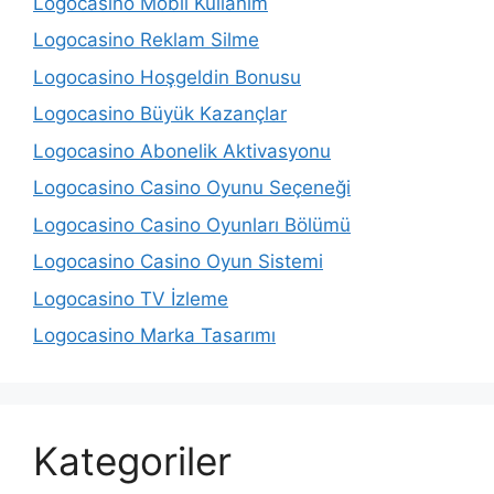
Logocasino Mobil Kullanım
Logocasino Reklam Silme
Logocasino Hoşgeldin Bonusu
Logocasino Büyük Kazançlar
Logocasino Abonelik Aktivasyonu
Logocasino Casino Oyunu Seçeneği
Logocasino Casino Oyunları Bölümü
Logocasino Casino Oyun Sistemi
Logocasino TV İzleme
Logocasino Marka Tasarımı
Kategoriler