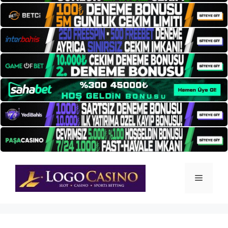
İçeriğe
atla
Menü