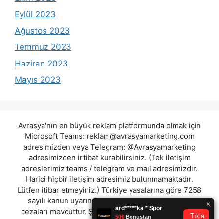
Eylül 2023
Ağustos 2023
Temmuz 2023
Haziran 2023
Mayıs 2023
Avrasya'nın en büyük reklam platformunda olmak için
Microsoft Teams:
reklam@avrasyamarketing.com
adresimizden veya Telegram: @Avrasyamarketing
adresimizden irtibat kurabilirsiniz. (Tek iletişim
adreslerimiz teams / telegram ve mail adresimizdir.
Harici hiçbir iletişim adresimiz bulunmamaktadır.
Lütfen itibar etmeyiniz.) Türkiye yasalarına göre 7258
sayılı kanun uyarınca yasa dışı bahis oynamanın
cezaları mevcuttur. Şu an bulunduğunuz site hiç bir