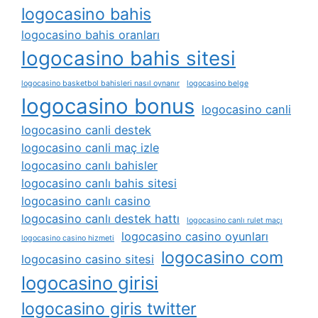
logocasino bahis
logocasino bahis oranları
logocasino bahis sitesi
logocasino basketbol bahisleri nasıl oynanır
logocasino belge
logocasino bonus
logocasino canli
logocasino canli destek
logocasino canli maç izle
logocasino canlı bahisler
logocasino canlı bahis sitesi
logocasino canlı casino
logocasino canlı destek hattı
logocasino canlı rulet maçı
logocasino casino oyunları
logocasino casino hizmeti
logocasino com
logocasino casino sitesi
logocasino girisi
logocasino giris twitter