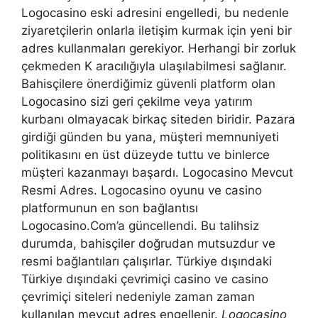
Logocasino eski adresini engelledi, bu nedenle
ziyaretçilerin onlarla iletişim kurmak için yeni bir
adres kullanmaları gerekiyor. Herhangi bir zorluk
çekmeden K aracılığıyla ulaşılabilmesi sağlanır.
Bahisçilere önerdiğimiz güvenli platform olan
Logocasino sizi geri çekilme veya yatırım
kurbanı olmayacak birkaç siteden biridir. Pazara
girdiği günden bu yana, müşteri memnuniyeti
politikasını en üst düzeyde tuttu ve binlerce
müşteri kazanmayı başardı. Logocasino Mevcut
Resmi Adres. Logocasino oyunu ve casino
platformunun en son bağlantısı
Logocasino.Com’a güncellendi. Bu talihsiz
durumda, bahisçiler doğrudan mutsuzdur ve
resmi bağlantıları çalışırlar. Türkiye dışındaki
Türkiye dışındaki çevrimiçi casino ve casino
çevrimiçi siteleri nedeniyle zaman zaman
kullanılan mevcut adres engellenir.
Logocasino