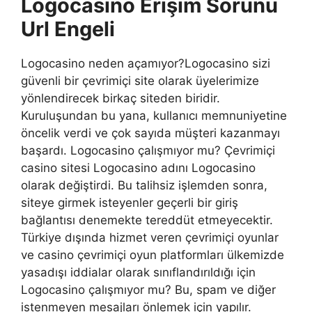
Logocasino Erişim Sorunu
Url Engeli
Logocasino neden açamıyor?Logocasino sizi
güvenli bir çevrimiçi site olarak üyelerimize
yönlendirecek birkaç siteden biridir.
Kuruluşundan bu yana, kullanıcı memnuniyetine
öncelik verdi ve çok sayıda müşteri kazanmayı
başardı. Logocasino çalışmıyor mu? Çevrimiçi
casino sitesi Logocasino adını Logocasino
olarak değiştirdi. Bu talihsiz işlemden sonra,
siteye girmek isteyenler geçerli bir giriş
bağlantısı denemekte tereddüt etmeyecektir.
Türkiye dışında hizmet veren çevrimiçi oyunlar
ve casino çevrimiçi oyun platformları ülkemizde
yasadışı iddialar olarak sınıflandırıldığı için
Logocasino çalışmıyor mu? Bu, spam ve diğer
istenmeyen mesajları önlemek için yapılır.