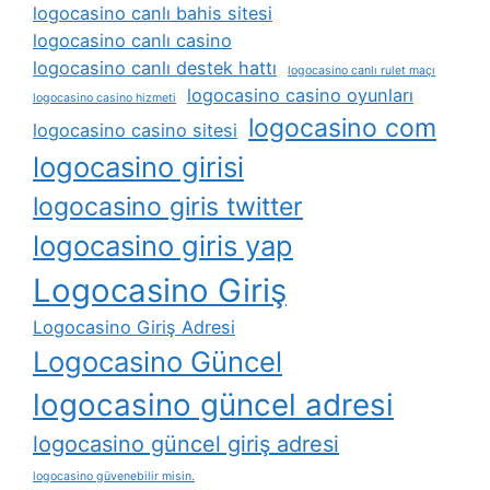
logocasino canlı bahis sitesi
logocasino canlı casino
logocasino canlı destek hattı
logocasino canlı rulet maçı
logocasino casino oyunları
logocasino casino hizmeti
logocasino com
logocasino casino sitesi
logocasino girisi
logocasino giris twitter
logocasino giris yap
Logocasino Giriş
Logocasino Giriş Adresi
Logocasino Güncel
logocasino güncel adresi
logocasino güncel giriş adresi
logocasino güvenebilir misin.