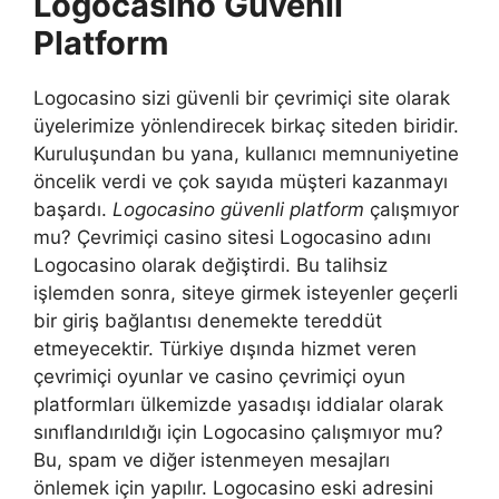
Logocasino Güvenli
Platform
Logocasino sizi güvenli bir çevrimiçi site olarak
üyelerimize yönlendirecek birkaç siteden biridir.
Kuruluşundan bu yana, kullanıcı memnuniyetine
öncelik verdi ve çok sayıda müşteri kazanmayı
başardı.
Logocasino güvenli platform
çalışmıyor
mu? Çevrimiçi casino sitesi Logocasino adını
Logocasino olarak değiştirdi. Bu talihsiz
işlemden sonra, siteye girmek isteyenler geçerli
bir giriş bağlantısı denemekte tereddüt
etmeyecektir. Türkiye dışında hizmet veren
çevrimiçi oyunlar ve casino çevrimiçi oyun
platformları ülkemizde yasadışı iddialar olarak
sınıflandırıldığı için Logocasino çalışmıyor mu?
Bu, spam ve diğer istenmeyen mesajları
önlemek için yapılır. Logocasino eski adresini