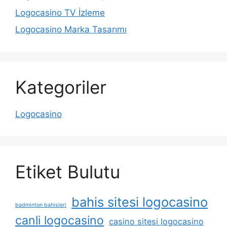
Logocasino TV İzleme
Logocasino Marka Tasarımı
Kategoriler
Logocasino
Etiket Bulutu
bahis sitesi logocasino
badminton bahisleri
canli logocasino
casino sitesi logocasino