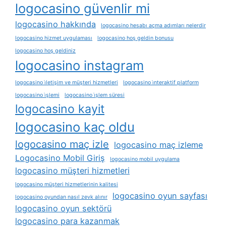
logocasino güvenlir mi
logocasino hakkında
logocasino hesabı açma adımları nelerdir
logocasino hizmet uygulaması
logocasino hoş geldin bonusu
logocasino hoş geldiniz
logocasino instagram
logocasino i̇letişim ve müşteri hizmetleri
logocasino i̇nteraktif platform
logocasino i̇şlemi
logocasino i̇şlem süresi
logocasino kayit
logocasino kaç oldu
logocasino maç izle
logocasino maç izleme
Logocasino Mobil Giriş
logocasino mobil uygulama
logocasino müşteri hizmetleri
logocasino müşteri hizmetlerinin kalitesi
logocasino oyun sayfası
logocasino oyundan nasıl zevk alınır
logocasino oyun sektörü
logocasino para kazanmak