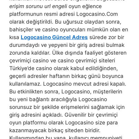
erişim sorunu url engeli
oyun eğlence
platformunun resmi adresi Logocasino.Com
olarak değiştirildi. Bu uğursuz olaydan sonra,
bahisçiler ve casino oyuncuları mümkün olan en
kısa
Logocasino Güncel Adres
sürede zor bir
durumdaydı ve yepyeni bir giriş adresi bulmak
zorunda kaldılar. Ülke dışında faaliyet gösteren
çevrimiçi casino ve casino çevrimiçi siteleri
Türkiye’de casino olarak kabul edildiğinden,
geçerli adresler haftanın birkaç günü boyunca
kullanılamaz. Logocasino mevcut adresi kapalı.
Bu etkinlikten sonra, Logocasino, müşterilerin
bu yeni bağlantı aracılığıyla Logocasino
sorunsuz bir şekilde erişmelerini sağlamak için
giriş adresini açıkladı. Güvenilir bir çevrimiçi
oyun platformu olarak Logocasino size para
kazanmayacak birkaç siteden biridir.
Kullanımından bu yana, kullanıcı memnuniyeti