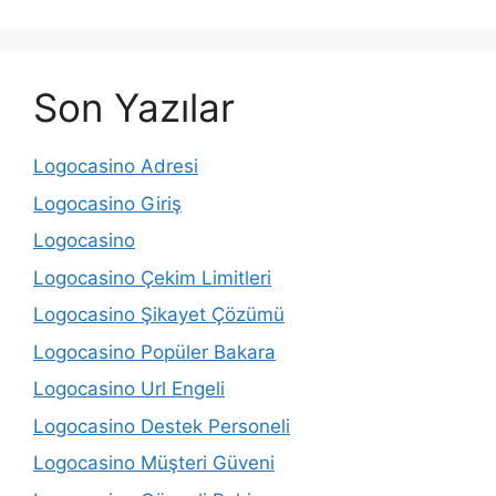
Son Yazılar
Logocasino Adresi
Logocasino Giriş
Logocasino
Logocasino Çekim Limitleri
Logocasino Şikayet Çözümü
Logocasino Popüler Bakara
Logocasino Url Engeli
Logocasino Destek Personeli
Logocasino Müşteri Güveni