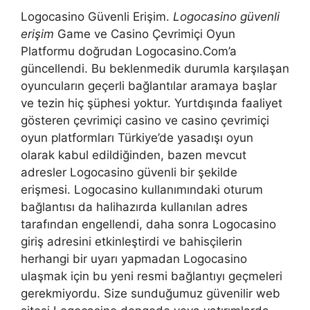
Logocasino Güvenli Erişim.
Logocasino güvenli
erişim
Game ve Casino Çevrimiçi Oyun
Platformu doğrudan Logocasino.Com’a
güncellendi. Bu beklenmedik durumla karşılaşan
oyuncuların geçerli bağlantılar aramaya başlar
ve tezin hiç şüphesi yoktur. Yurtdışında faaliyet
gösteren çevrimiçi casino ve casino çevrimiçi
oyun platformları Türkiye’de yasadışı oyun
olarak kabul edildiğinden, bazen mevcut
adresler Logocasino güvenli bir şekilde
erişmesi. Logocasino kullanımındaki oturum
bağlantısı da halihazırda kullanılan adres
tarafından engellendi, daha sonra Logocasino
giriş adresini etkinleştirdi ve bahisçilerin
herhangi bir uyarı yapmadan Logocasino
ulaşmak için bu yeni resmi bağlantıyı geçmeleri
gerekmiyordu. Size sunduğumuz güvenilir web