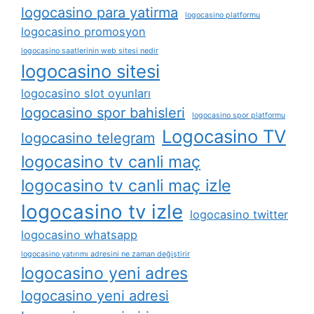
logocasino para yatirma
logocasino platformu
logocasino promosyon
logocasino saatlerinin web sitesi nedir
logocasino sitesi
logocasino slot oyunları
logocasino spor bahisleri
logocasino spor platformu
Logocasino TV
logocasino telegram
logocasino tv canli maç
logocasino tv canli maç izle
logocasino tv izle
logocasino twitter
logocasino whatsapp
logocasino yatırımı adresini ne zaman değiştirir
logocasino yeni adres
logocasino yeni adresi