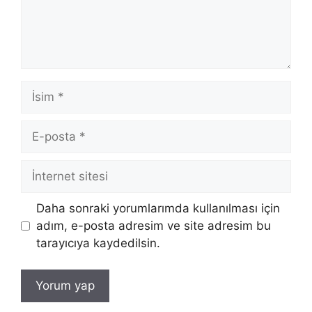
İsim
E-
posta
İnternet
sitesi
Daha sonraki yorumlarımda kullanılması için
adım, e-posta adresim ve site adresim bu
tarayıcıya kaydedilsin.