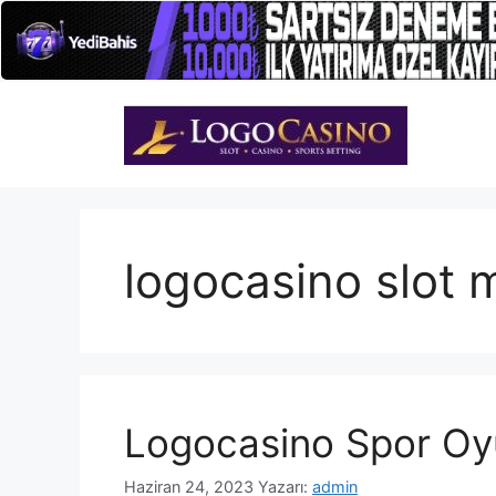
İçeriğe
atla
logocasino slot 
Logocasino Spor Oy
Haziran 24, 2023
Yazarı:
admin