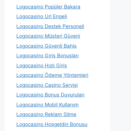
Logocasino Popüler Bakara
Logocasino Url Engeli
Logocasino Destek Personeli
Logocasino Müşteri Güveni
Logocasino Güvenli Bahis
Logocasino Giriş Bonusları
Logocasino Hızlı Giriş
Logocasino Ödeme Yöntemleri
Logocasino Casino Servisi
Logocasino Bonus Duyuruları
Logocasino Mobil Kullanım
Logocasino Reklam Silme
Logocasino Hoşgeldin Bonusu