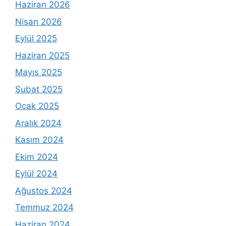
Haziran 2026
Nisan 2026
Eylül 2025
Haziran 2025
Mayıs 2025
Şubat 2025
Ocak 2025
Aralık 2024
Kasım 2024
Ekim 2024
Eylül 2024
Ağustos 2024
Temmuz 2024
Haziran 2024