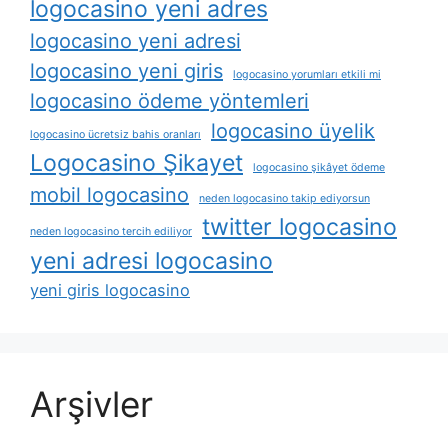
logocasino yeni adres
logocasino yeni adresi
logocasino yeni giris
logocasino yorumları etkili mi
logocasino ödeme yöntemleri
logocasino üyelik
logocasino ücretsiz bahis oranları
Logocasino Şikayet
logocasino şikâyet ödeme
mobil logocasino
neden logocasino takip ediyorsun
twitter logocasino
neden logocasino tercih ediliyor
yeni adresi logocasino
yeni giris logocasino
Arşivler