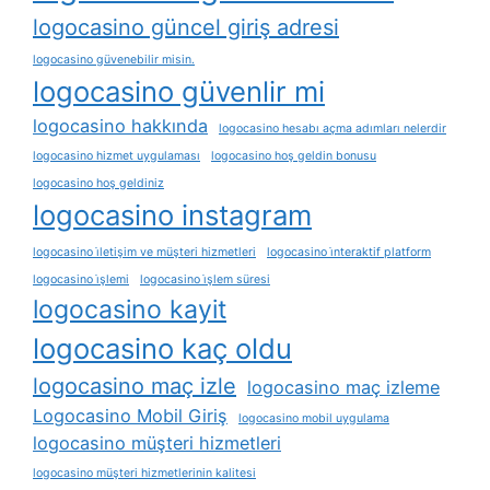
logocasino güncel giriş adresi
logocasino güvenebilir misin.
logocasino güvenlir mi
logocasino hakkında
logocasino hesabı açma adımları nelerdir
logocasino hizmet uygulaması
logocasino hoş geldin bonusu
logocasino hoş geldiniz
logocasino instagram
logocasino i̇letişim ve müşteri hizmetleri
logocasino i̇nteraktif platform
logocasino i̇şlemi
logocasino i̇şlem süresi
logocasino kayit
logocasino kaç oldu
logocasino maç izle
logocasino maç izleme
Logocasino Mobil Giriş
logocasino mobil uygulama
logocasino müşteri hizmetleri
logocasino müşteri hizmetlerinin kalitesi