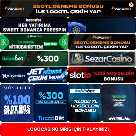
×
LOGOCASINO GİRİŞ İÇİN TIKLAYINIZ!