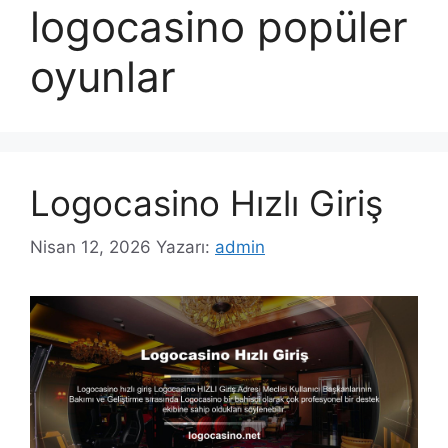
logocasino popüler
oyunlar
Logocasino Hızlı Giriş
Nisan 12, 2026
Yazarı:
admin