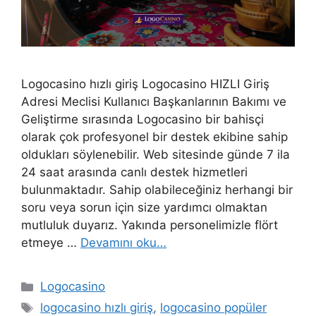
Logocasino hızlı giriş Logocasino HIZLI Giriş
Adresi Meclisi Kullanıcı Başkanlarının Bakımı ve
Geliştirme sırasında Logocasino bir bahisçi
olarak çok profesyonel bir destek ekibine sahip
oldukları söylenebilir. Web sitesinde günde 7 ila
24 saat arasında canlı destek hizmetleri
bulunmaktadır. Sahip olabileceğiniz herhangi bir
soru veya sorun için size yardımcı olmaktan
mutluluk duyarız. Yakında personelimizle flört
etmeye …
Devamını oku…
Kategoriler
Logocasino
Etiketler
logocasino hızlı giriş
,
logocasino popüler