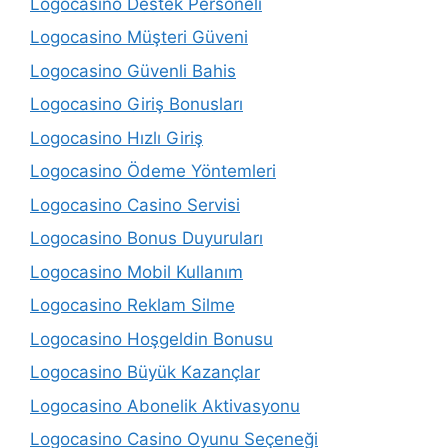
Logocasino Destek Personeli
Logocasino Müşteri Güveni
Logocasino Güvenli Bahis
Logocasino Giriş Bonusları
Logocasino Hızlı Giriş
Logocasino Ödeme Yöntemleri
Logocasino Casino Servisi
Logocasino Bonus Duyuruları
Logocasino Mobil Kullanım
Logocasino Reklam Silme
Logocasino Hoşgeldin Bonusu
Logocasino Büyük Kazançlar
Logocasino Abonelik Aktivasyonu
Logocasino Casino Oyunu Seçeneği