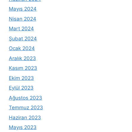
Mayıs 2024
Nisan 2024
Mart 2024
Şubat 2024
Ocak 2024
Aralık 2023
Kasım 2023
Ekim 2023
Eylül 2023
Ağustos 2023
Temmuz 2023
Haziran 2023
Mayıs 2023