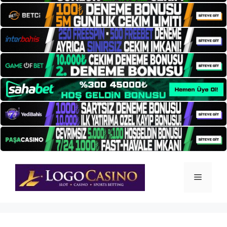
İçeriğe
atla
Menü