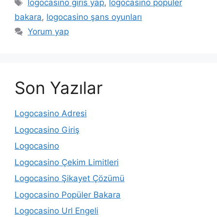
Etiketler
logocasino giris yap
,
logocasino popüler
bakara
,
logocasino şans oyunları
Yorum yap
Son Yazılar
Logocasino Adresi
Logocasino Giriş
Logocasino
Logocasino Çekim Limitleri
Logocasino Şikayet Çözümü
Logocasino Popüler Bakara
Logocasino Url Engeli