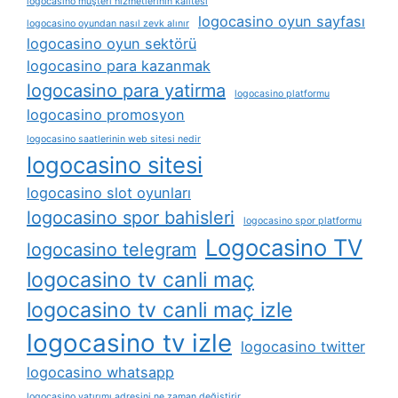
logocasino müşteri hizmetlerinin kalitesi
logocasino oyun sayfası
logocasino oyundan nasıl zevk alınır
logocasino oyun sektörü
logocasino para kazanmak
logocasino para yatirma
logocasino platformu
logocasino promosyon
logocasino saatlerinin web sitesi nedir
logocasino sitesi
logocasino slot oyunları
logocasino spor bahisleri
logocasino spor platformu
Logocasino TV
logocasino telegram
logocasino tv canli maç
logocasino tv canli maç izle
logocasino tv izle
logocasino twitter
logocasino whatsapp
logocasino yatırımı adresini ne zaman değiştirir