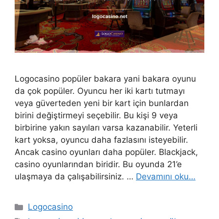
Logocasino popüler bakara yani bakara oyunu
da çok popüler. Oyuncu her iki kartı tutmayı
veya güverteden yeni bir kart için bunlardan
birini değiştirmeyi seçebilir. Bu kişi 9 veya
birbirine yakın sayıları varsa kazanabilir. Yeterli
kart yoksa, oyuncu daha fazlasını isteyebilir.
Ancak casino oyunları daha popüler. Blackjack,
casino oyunlarından biridir. Bu oyunda 21’e
ulaşmaya da çalışabilirsiniz. …
Devamını oku…
Kategoriler
Logocasino