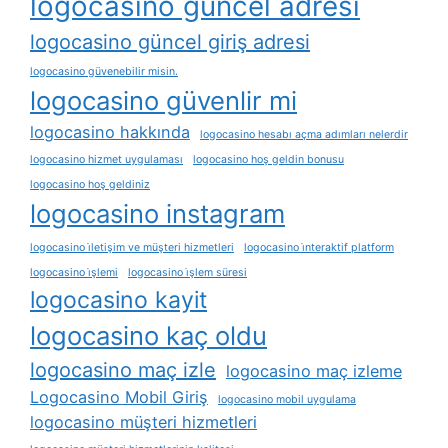
logocasino güncel adresi
logocasino güncel giriş adresi
logocasino güvenebilir misin.
logocasino güvenlir mi
logocasino hakkında
logocasino hesabı açma adımları nelerdir
logocasino hizmet uygulaması
logocasino hoş geldin bonusu
logocasino hoş geldiniz
logocasino instagram
logocasino i̇letişim ve müşteri hizmetleri
logocasino i̇nteraktif platform
logocasino i̇şlemi
logocasino i̇şlem süresi
logocasino kayit
logocasino kaç oldu
logocasino maç izle
logocasino maç izleme
Logocasino Mobil Giriş
logocasino mobil uygulama
logocasino müşteri hizmetleri