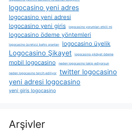
logocasino yeni adres
logocasino yeni adresi
logocasino yeni giris
logocasino yorumları etkili mi
logocasino ödeme yöntemleri
logocasino üyelik
logocasino ücretsiz bahis oranları
Logocasino Şikayet
logocasino şikâyet ödeme
mobil logocasino
neden logocasino takip ediyorsun
twitter logocasino
neden logocasino tercih ediliyor
yeni adresi logocasino
yeni giris logocasino
Arşivler