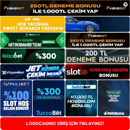
×
LOGOCASINO GİRİŞ İÇİN TIKLAYINIZ!