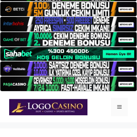
İçeriğe
atla
Menü