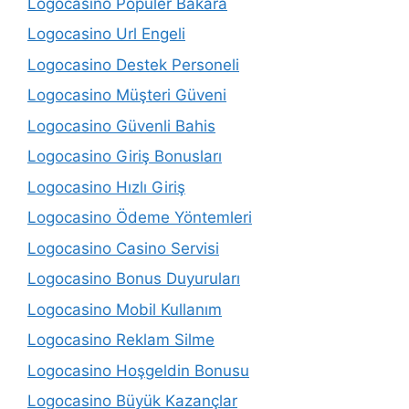
Logocasino Popüler Bakara
Logocasino Url Engeli
Logocasino Destek Personeli
Logocasino Müşteri Güveni
Logocasino Güvenli Bahis
Logocasino Giriş Bonusları
Logocasino Hızlı Giriş
Logocasino Ödeme Yöntemleri
Logocasino Casino Servisi
Logocasino Bonus Duyuruları
Logocasino Mobil Kullanım
Logocasino Reklam Silme
Logocasino Hoşgeldin Bonusu
Logocasino Büyük Kazançlar