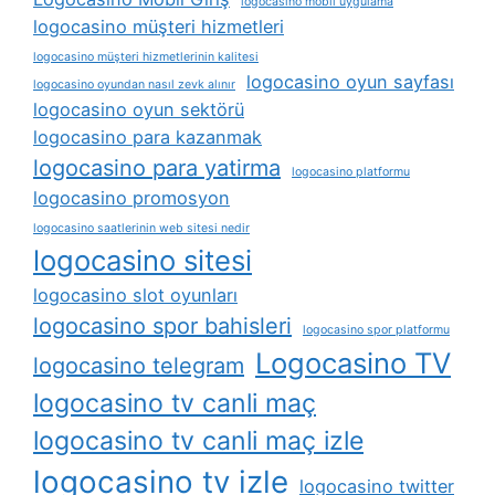
logocasino mobil uygulama
logocasino müşteri hizmetleri
logocasino müşteri hizmetlerinin kalitesi
logocasino oyun sayfası
logocasino oyundan nasıl zevk alınır
logocasino oyun sektörü
logocasino para kazanmak
logocasino para yatirma
logocasino platformu
logocasino promosyon
logocasino saatlerinin web sitesi nedir
logocasino sitesi
logocasino slot oyunları
logocasino spor bahisleri
logocasino spor platformu
Logocasino TV
logocasino telegram
logocasino tv canli maç
logocasino tv canli maç izle
logocasino tv izle
logocasino twitter