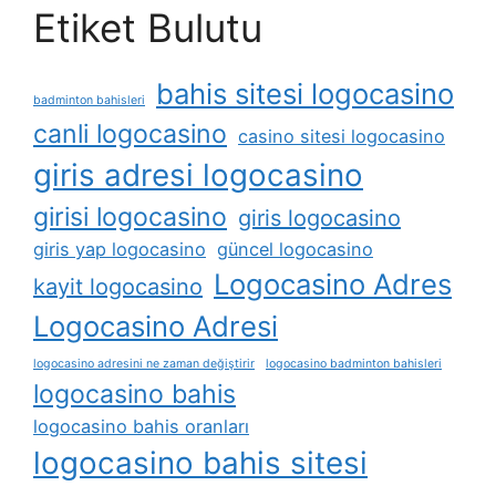
Etiket Bulutu
bahis sitesi logocasino
badminton bahisleri
canli logocasino
casino sitesi logocasino
giris adresi logocasino
girisi logocasino
giris logocasino
giris yap logocasino
güncel logocasino
Logocasino Adres
kayit logocasino
Logocasino Adresi
logocasino adresini ne zaman değiştirir
logocasino badminton bahisleri
logocasino bahis
logocasino bahis oranları
logocasino bahis sitesi