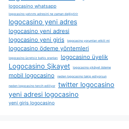
logocasino whatsapp
logocasino yatırımı adresini ne zaman değiştirir
logocasino yeni adres
logocasino yeni adresi
logocasino yeni giris
logocasino yorumları etkili mi
logocasino ödeme yöntemleri
logocasino üyelik
logocasino ücretsiz bahis oranları
Logocasino Şikayet
logocasino şikâyet ödeme
mobil logocasino
neden logocasino takip ediyorsun
twitter logocasino
neden logocasino tercih ediliyor
yeni adresi logocasino
yeni giris logocasino