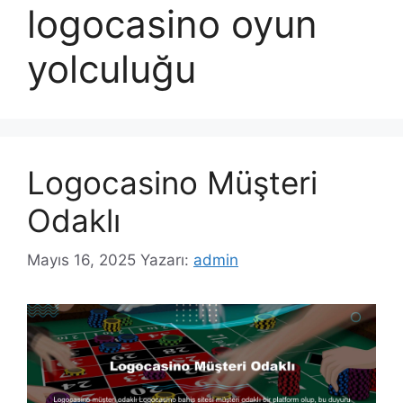
logocasino oyun
yolculuğu
Logocasino Müşteri
Odaklı
Mayıs 16, 2025
Yazarı:
admin