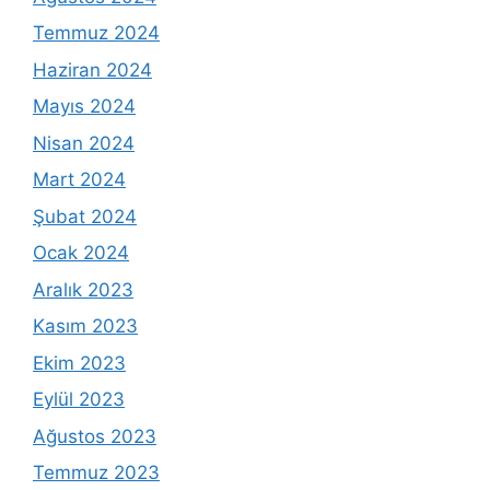
Temmuz 2024
Haziran 2024
Mayıs 2024
Nisan 2024
Mart 2024
Şubat 2024
Ocak 2024
Aralık 2023
Kasım 2023
Ekim 2023
Eylül 2023
Ağustos 2023
Temmuz 2023