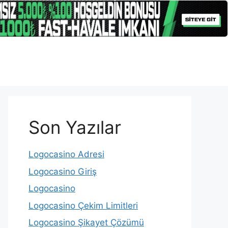
Son Yazılar
Logocasino Adresi
Logocasino Giriş
Logocasino
Logocasino Çekim Limitleri
Logocasino Şikayet Çözümü