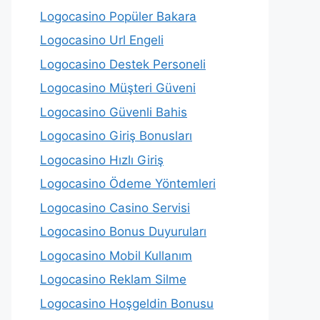
Logocasino Popüler Bakara
Logocasino Url Engeli
Logocasino Destek Personeli
Logocasino Müşteri Güveni
Logocasino Güvenli Bahis
Logocasino Giriş Bonusları
Logocasino Hızlı Giriş
Logocasino Ödeme Yöntemleri
Logocasino Casino Servisi
Logocasino Bonus Duyuruları
Logocasino Mobil Kullanım
Logocasino Reklam Silme
Logocasino Hoşgeldin Bonusu