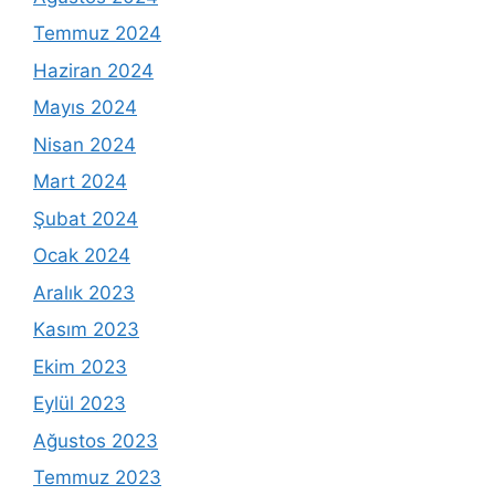
Temmuz 2024
Haziran 2024
Mayıs 2024
Nisan 2024
Mart 2024
Şubat 2024
Ocak 2024
Aralık 2023
Kasım 2023
Ekim 2023
Eylül 2023
Ağustos 2023
Temmuz 2023