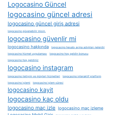
Logocasino Güncel
logocasino güncel adresi
logocasino güncel giriş adresi
logocasino güvenebilir misin.
logocasino güvenlir mi
logocasino hakkında
logocasino hesabı açma adımları nelerdir
logocasino hizmet uygulaması
logocasino hoş geldin bonusu
logocasino hoş geldiniz
logocasino instagram
logocasino i̇letişim ve müşteri hizmetleri
logocasino i̇nteraktif platform
logocasino i̇şlemi
logocasino i̇şlem süresi
logocasino kayit
logocasino kaç oldu
logocasino maç izle
logocasino maç izleme
Logocasino Mobil Giriş