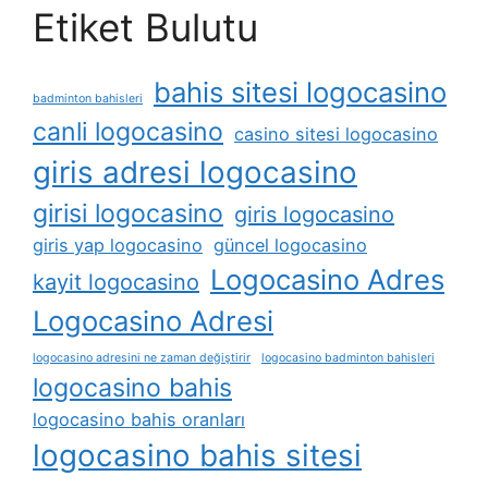
Etiket Bulutu
bahis sitesi logocasino
badminton bahisleri
canli logocasino
casino sitesi logocasino
giris adresi logocasino
girisi logocasino
giris logocasino
giris yap logocasino
güncel logocasino
Logocasino Adres
kayit logocasino
Logocasino Adresi
logocasino adresini ne zaman değiştirir
logocasino badminton bahisleri
logocasino bahis
logocasino bahis oranları
logocasino bahis sitesi