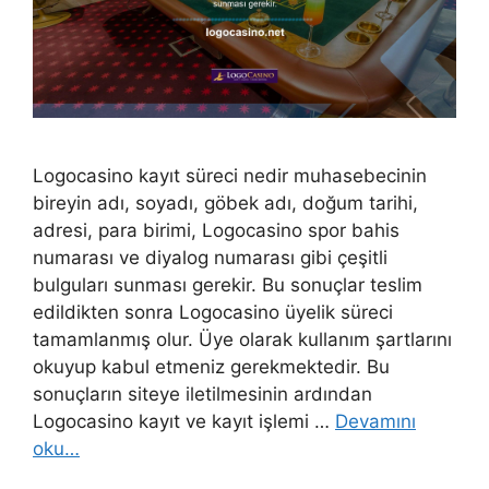
Logocasino kayıt süreci nedir muhasebecinin
bireyin adı, soyadı, göbek adı, doğum tarihi,
adresi, para birimi, Logocasino spor bahis
numarası ve diyalog numarası gibi çeşitli
bulguları sunması gerekir. Bu sonuçlar teslim
edildikten sonra Logocasino üyelik süreci
tamamlanmış olur. Üye olarak kullanım şartlarını
okuyup kabul etmeniz gerekmektedir. Bu
sonuçların siteye iletilmesinin ardından
Logocasino kayıt ve kayıt işlemi …
Devamını
oku…