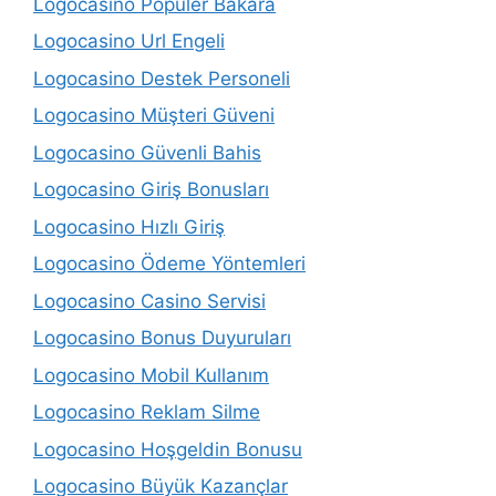
Logocasino Popüler Bakara
Logocasino Url Engeli
Logocasino Destek Personeli
Logocasino Müşteri Güveni
Logocasino Güvenli Bahis
Logocasino Giriş Bonusları
Logocasino Hızlı Giriş
Logocasino Ödeme Yöntemleri
Logocasino Casino Servisi
Logocasino Bonus Duyuruları
Logocasino Mobil Kullanım
Logocasino Reklam Silme
Logocasino Hoşgeldin Bonusu
Logocasino Büyük Kazançlar