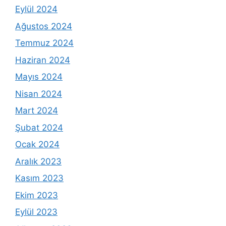
Eylül 2024
Ağustos 2024
Temmuz 2024
Haziran 2024
Mayıs 2024
Nisan 2024
Mart 2024
Şubat 2024
Ocak 2024
Aralık 2023
Kasım 2023
Ekim 2023
Eylül 2023