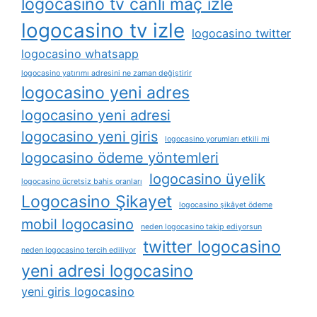
logocasino tv canli maç izle
logocasino tv izle
logocasino twitter
logocasino whatsapp
logocasino yatırımı adresini ne zaman değiştirir
logocasino yeni adres
logocasino yeni adresi
logocasino yeni giris
logocasino yorumları etkili mi
logocasino ödeme yöntemleri
logocasino üyelik
logocasino ücretsiz bahis oranları
Logocasino Şikayet
logocasino şikâyet ödeme
mobil logocasino
neden logocasino takip ediyorsun
twitter logocasino
neden logocasino tercih ediliyor
yeni adresi logocasino
yeni giris logocasino