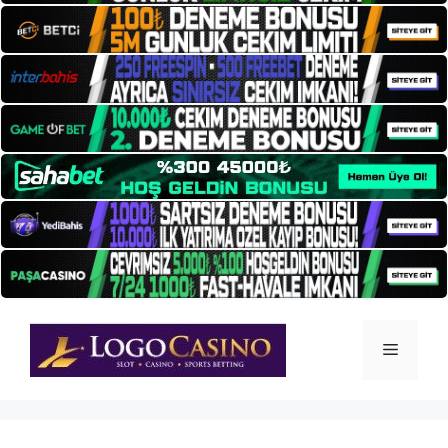
İçeriğe
atla
Menü