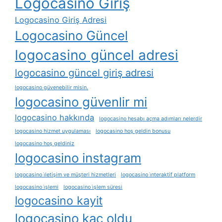
Logocasino Giriş
Logocasino Giriş Adresi
Logocasino Güncel
logocasino güncel adresi
logocasino güncel giriş adresi
logocasino güvenebilir misin.
logocasino güvenlir mi
logocasino hakkında
logocasino hesabı açma adımları nelerdir
logocasino hizmet uygulaması
logocasino hoş geldin bonusu
logocasino hoş geldiniz
logocasino instagram
logocasino i̇letişim ve müşteri hizmetleri
logocasino i̇nteraktif platform
logocasino i̇şlemi
logocasino i̇şlem süresi
logocasino kayit
logocasino kaç oldu