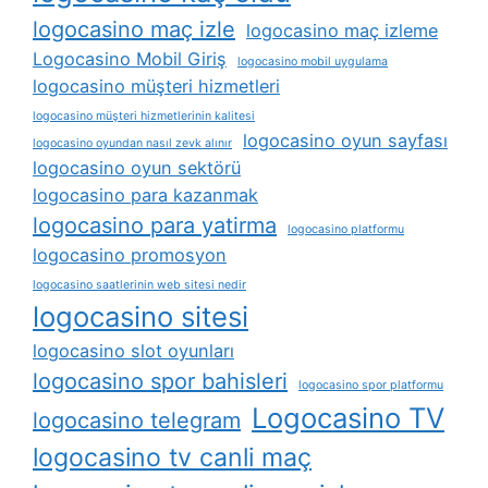
logocasino maç izle
logocasino maç izleme
Logocasino Mobil Giriş
logocasino mobil uygulama
logocasino müşteri hizmetleri
logocasino müşteri hizmetlerinin kalitesi
logocasino oyun sayfası
logocasino oyundan nasıl zevk alınır
logocasino oyun sektörü
logocasino para kazanmak
logocasino para yatirma
logocasino platformu
logocasino promosyon
logocasino saatlerinin web sitesi nedir
logocasino sitesi
logocasino slot oyunları
logocasino spor bahisleri
logocasino spor platformu
Logocasino TV
logocasino telegram
logocasino tv canli maç