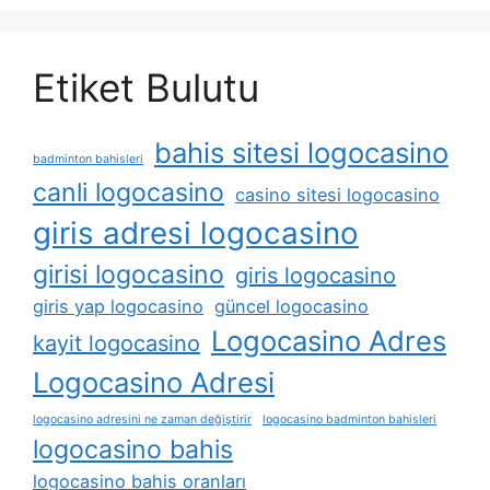
Etiket Bulutu
bahis sitesi logocasino
badminton bahisleri
canli logocasino
casino sitesi logocasino
giris adresi logocasino
girisi logocasino
giris logocasino
giris yap logocasino
güncel logocasino
Logocasino Adres
kayit logocasino
Logocasino Adresi
logocasino adresini ne zaman değiştirir
logocasino badminton bahisleri
logocasino bahis
logocasino bahis oranları