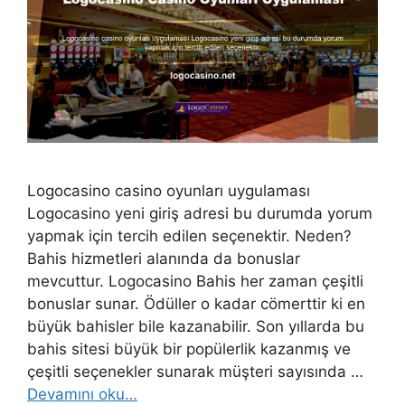
Logocasino casino oyunları uygulaması
Logocasino yeni giriş adresi bu durumda yorum
yapmak için tercih edilen seçenektir. Neden?
Bahis hizmetleri alanında da bonuslar
mevcuttur. Logocasino Bahis her zaman çeşitli
bonuslar sunar. Ödüller o kadar cömerttir ki en
büyük bahisler bile kazanabilir. Son yıllarda bu
bahis sitesi büyük bir popülerlik kazanmış ve
çeşitli seçenekler sunarak müşteri sayısında …
Devamını oku…