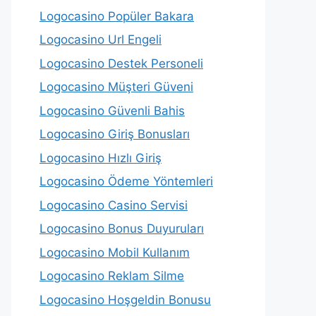
Logocasino Popüler Bakara
Logocasino Url Engeli
Logocasino Destek Personeli
Logocasino Müşteri Güveni
Logocasino Güvenli Bahis
Logocasino Giriş Bonusları
Logocasino Hızlı Giriş
Logocasino Ödeme Yöntemleri
Logocasino Casino Servisi
Logocasino Bonus Duyuruları
Logocasino Mobil Kullanım
Logocasino Reklam Silme
Logocasino Hoşgeldin Bonusu