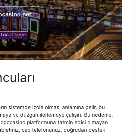
cuları
ın sistemde izole olması anlamına gelir, bu
maya ve düzgün ilerlemeye çalışın. Bu nedenle,
. Logocasino platformuna tatmin edici olmayan
, tabletiniz, cep telefonunuz, doğrudan destek