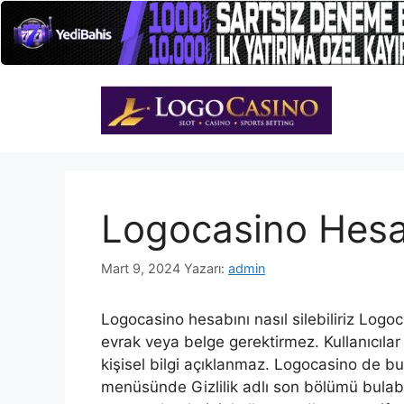
İçeriğe
atla
Logocasino Hesabı
Mart 9, 2024
Yazarı:
admin
Logocasino hesabını nasıl silebiliriz Logoc
evrak veya belge gerektirmez. Kullanıcıla
kişisel bilgi açıklanmaz. Logocasino de bu 
menüsünde Gizlilik adlı son bölümü bulabil