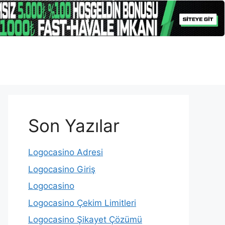
Son Yazılar
Logocasino Adresi
Logocasino Giriş
Logocasino
Logocasino Çekim Limitleri
Logocasino Şikayet Çözümü