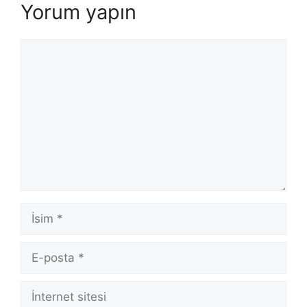
Yorum yapın
Yorum
İsim
E-
posta
İnternet
sitesi