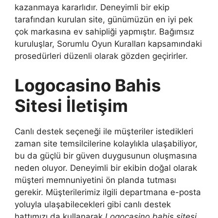
kazanmaya kararlıdır. Deneyimli bir ekip
tarafından kurulan site, günümüzün en iyi pek
çok markasına ev sahipliği yapmıştır. Bağımsız
kuruluşlar, Sorumlu Oyun Kuralları kapsamındaki
prosedürleri düzenli olarak gözden geçirirler.
Logocasino Bahis
Sitesi İletişim
Canlı destek seçeneği ile müşteriler istedikleri
zaman site temsilcilerine kolaylıkla ulaşabiliyor,
bu da güçlü bir güven duygusunun oluşmasına
neden oluyor. Deneyimli bir ekibin doğal olarak
müşteri memnuniyetini ön planda tutması
gerekir. Müşterilerimiz ilgili departmana e-posta
yoluyla ulaşabilecekleri gibi canlı destek
hattımızı da kullanarak
Logocasino bahis sitesi