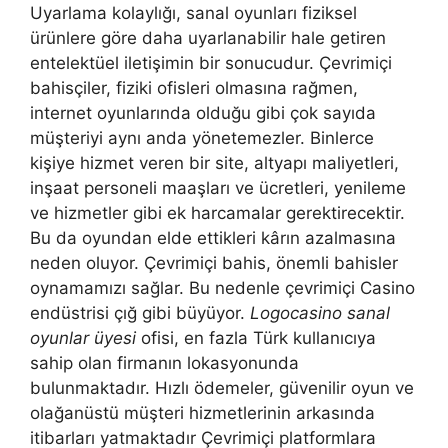
Uyarlama kolaylığı, sanal oyunları fiziksel
ürünlere göre daha uyarlanabilir hale getiren
entelektüel iletişimin bir sonucudur. Çevrimiçi
bahisçiler, fiziki ofisleri olmasına rağmen,
internet oyunlarında olduğu gibi çok sayıda
müşteriyi aynı anda yönetemezler. Binlerce
kişiye hizmet veren bir site, altyapı maliyetleri,
inşaat personeli maaşları ve ücretleri, yenileme
ve hizmetler gibi ek harcamalar gerektirecektir.
Bu da oyundan elde ettikleri kârın azalmasına
neden oluyor. Çevrimiçi bahis, önemli bahisler
oynamamızı sağlar. Bu nedenle çevrimiçi Casino
endüstrisi çığ gibi büyüyor.
Logocasino sanal
oyunlar üyesi
ofisi, en fazla Türk kullanıcıya
sahip olan firmanın lokasyonunda
bulunmaktadır. Hızlı ödemeler, güvenilir oyun ve
olağanüstü müşteri hizmetlerinin arkasında
itibarları yatmaktadır Çevrimiçi platformlara