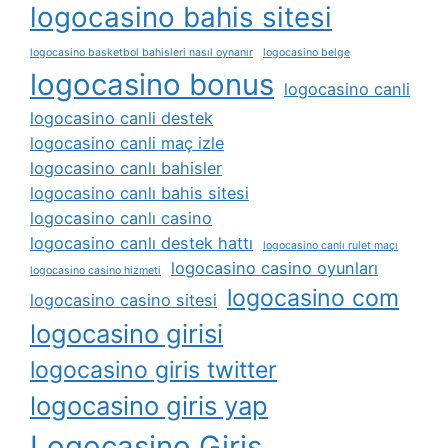
logocasino bahis sitesi
logocasino basketbol bahisleri nasıl oynanır
logocasino belge
logocasino bonus
logocasino canli
logocasino canli destek
logocasino canli maç izle
logocasino canlı bahisler
logocasino canlı bahis sitesi
logocasino canlı casino
logocasino canlı destek hattı
logocasino canlı rulet maçı
logocasino casino oyunları
logocasino casino hizmeti
logocasino com
logocasino casino sitesi
logocasino girisi
logocasino giris twitter
logocasino giris yap
Logocasino Giriş