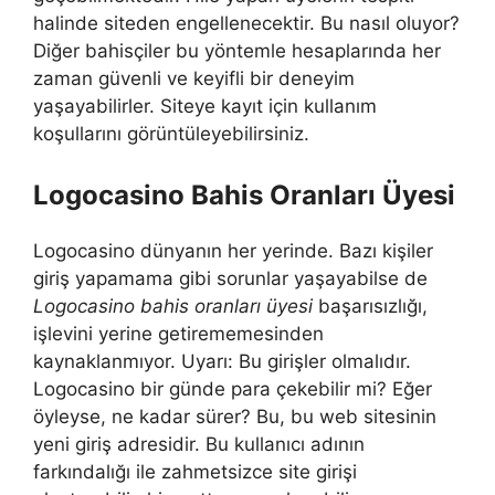
halinde siteden engellenecektir. Bu nasıl oluyor?
Diğer bahisçiler bu yöntemle hesaplarında her
zaman güvenli ve keyifli bir deneyim
yaşayabilirler. Siteye kayıt için kullanım
koşullarını görüntüleyebilirsiniz.
Logocasino Bahis Oranları Üyesi
Logocasino dünyanın her yerinde. Bazı kişiler
giriş yapamama gibi sorunlar yaşayabilse de
Logocasino bahis oranları üyesi
başarısızlığı,
işlevini yerine getirememesinden
kaynaklanmıyor. Uyarı: Bu girişler olmalıdır.
Logocasino bir günde para çekebilir mi? Eğer
öyleyse, ne kadar sürer? Bu, bu web sitesinin
yeni giriş adresidir. Bu kullanıcı adının
farkındalığı ile zahmetsizce site girişi