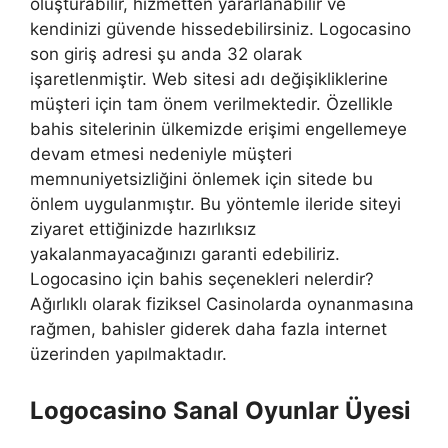
oluşturabilir, hizmetten yararlanabilir ve
kendinizi güvende hissedebilirsiniz. Logocasino
son giriş adresi şu anda 32 olarak
işaretlenmiştir. Web sitesi adı değişikliklerine
müşteri için tam önem verilmektedir. Özellikle
bahis sitelerinin ülkemizde erişimi engellemeye
devam etmesi nedeniyle müşteri
memnuniyetsizliğini önlemek için sitede bu
önlem uygulanmıştır. Bu yöntemle ileride siteyi
ziyaret ettiğinizde hazırlıksız
yakalanmayacağınızı garanti edebiliriz.
Logocasino için bahis seçenekleri nelerdir?
Ağırlıklı olarak fiziksel Casinolarda oynanmasına
rağmen, bahisler giderek daha fazla internet
üzerinden yapılmaktadır.
Logocasino Sanal Oyunlar Üyesi