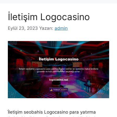
İletişim Logocasino
Eylül 23, 2023
Yazarı:
admin
İ̇letişim seobahis Logocasino para yatırma