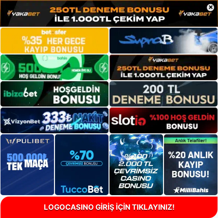
×
LOGOCASINO GİRİŞ İÇİN TIKLAYINIZ!