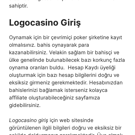
sahiptir.
Logocasino Giriş
Oynamak için bir çevrimiçi poker şirketine kayıt
olmalısınız. bahis oynayarak para
kazanabilirsiniz. Velakin sağlam bir bahisçi ve
ülke genelinde bulunabilecek bazı korkunç fazla
oynama oranları buldu. Hesap Kaydı üyeliği
oluşturmak için bazı hesap bilgilerini doğru ve
eksiksiz girmeniz gerekmektedir. Hesabınızdan
bahislerinizi bağlamak isterseniz kolayca
affiliate oluşturabileceğiniz sayfamıza
gidebilirsiniz.
Logocasino giriş
için web sitesinde
görüntülenen ilgili bilgileri doğru ve eksiksiz bir