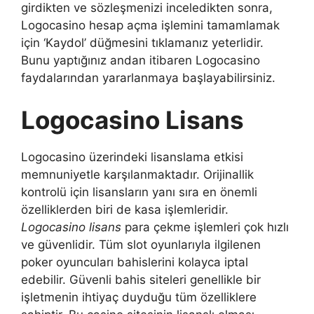
girdikten ve sözleşmenizi inceledikten sonra,
Logocasino hesap açma işlemini tamamlamak
için ‘Kaydol’ düğmesini tıklamanız yeterlidir.
Bunu yaptığınız andan itibaren Logocasino
faydalarından yararlanmaya başlayabilirsiniz.
Logocasino Lisans
Logocasino üzerindeki lisanslama etkisi
memnuniyetle karşılanmaktadır. Orijinallik
kontrolü için lisansların yanı sıra en önemli
özelliklerden biri de kasa işlemleridir.
Logocasino lisans
para çekme işlemleri çok hızlı
ve güvenlidir. Tüm slot oyunlarıyla ilgilenen
poker oyuncuları bahislerini kolayca iptal
edebilir. Güvenli bahis siteleri genellikle bir
işletmenin ihtiyaç duyduğu tüm özelliklere