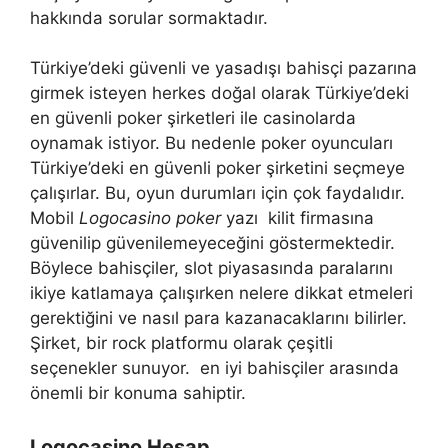
hakkında sorular sormaktadır.
Türkiye’deki güvenli ve yasadışı bahisçi pazarına
girmek isteyen herkes doğal olarak Türkiye’deki
en güvenli poker şirketleri ile casinolarda
oynamak istiyor. Bu nedenle poker oyuncuları
Türkiye’deki en güvenli poker şirketini seçmeye
çalışırlar. Bu, oyun durumları için çok faydalıdır.
Mobil
Logocasino poker
yazı kilit firmasına
güvenilip güvenilemeyeceğini göstermektedir.
Böylece bahisçiler, slot piyasasında paralarını
ikiye katlamaya çalışırken nelere dikkat etmeleri
gerektiğini ve nasıl para kazanacaklarını bilirler.
Şirket, bir rock platformu olarak çeşitli
seçenekler sunuyor. en iyi bahisçiler arasında
önemli bir konuma sahiptir.
Logocasino Hesap