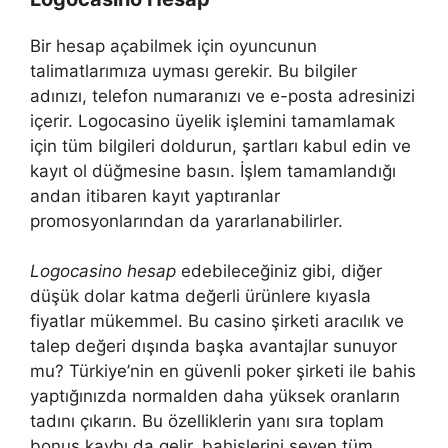
Bir hesap açabilmek için oyuncunun
talimatlarımıza uyması gerekir. Bu bilgiler
adınızı, telefon numaranızı ve e-posta adresinizi
içerir. Logocasino üyelik işlemini tamamlamak
için tüm bilgileri doldurun, şartları kabul edin ve
kayıt ol düğmesine basın. İşlem tamamlandığı
andan itibaren kayıt yaptıranlar
promosyonlarından da yararlanabilirler.
Logocasino hesap
edebileceğiniz gibi, diğer
düşük dolar katma değerli ürünlere kıyasla
fiyatlar mükemmel. Bu casino şirketi aracılık ve
talep değeri dışında başka avantajlar sunuyor
mu? Türkiye’nin en güvenli poker şirketi ile bahis
yaptığınızda normalden daha yüksek oranların
tadını çıkarın. Bu özelliklerin yanı sıra toplam
bonus kaybı da gelir. bahislerini seven tüm