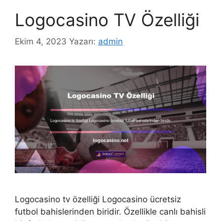
Logocasino TV Özelliği
Ekim 4, 2023
Yazarı:
admin
Logocasino tv özelliği Logocasino ücretsiz
futbol bahislerinden biridir. Özellikle canlı bahisli