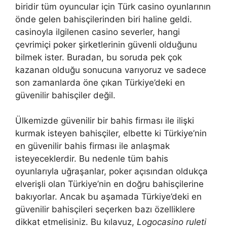
biridir tüm oyuncular için Türk casino oyunlarının
önde gelen bahisçilerinden biri haline geldi.
casinoyla ilgilenen casino severler, hangi
çevrimiçi poker şirketlerinin güvenli olduğunu
bilmek ister. Buradan, bu soruda pek çok
kazanan olduğu sonucuna varıyoruz ve sadece
son zamanlarda öne çıkan Türkiye’deki en
güvenilir bahisçiler değil.
Ülkemizde güvenilir bir bahis firması ile ilişki
kurmak isteyen bahisçiler, elbette ki Türkiye’nin
en güvenilir bahis firması ile anlaşmak
isteyeceklerdir. Bu nedenle tüm bahis
oyunlarıyla uğraşanlar, poker açısından oldukça
elverişli olan Türkiye’nin en doğru bahisçilerine
bakıyorlar. Ancak bu aşamada Türkiye’deki en
güvenilir bahisçileri seçerken bazı özelliklere
dikkat etmelisiniz. Bu kılavuz,
Logocasino ruleti