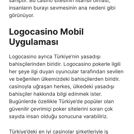
sahiptir. Bu casino sitesinin lisanslı olması,
insanların burayı sevmesinin ana nedeni gibi
görünüyor.
Logocasino Mobil
Uygulaması
Logocasino ayrıca Türkiye’nin yasadışı
bahisçilerinden biridir. Logocasino pokerle ilgili
her şeye ilgi duyan oyuncular tarafından sevilen
ve beğenilen ülkemizdeki bahisçilerden biridir.
casinoyla uğraşan herkes, ülkedeki yasadışı
bahisçiler hakkında bilgi edinmek ister.
Bugünlerde özellikle Türkiye’de popüler olan
güvenilir çevrimiçi poker sitelerini soran çok
sayıda insan olduğu sonucuna varabiliriz.
Türkiye’deki en iyi casinolar şirketleriyle iş