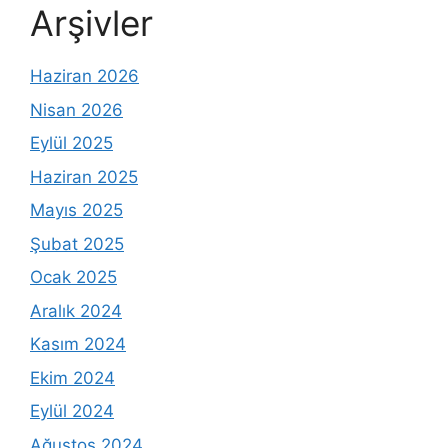
Arşivler
Haziran 2026
Nisan 2026
Eylül 2025
Haziran 2025
Mayıs 2025
Şubat 2025
Ocak 2025
Aralık 2024
Kasım 2024
Ekim 2024
Eylül 2024
Ağustos 2024