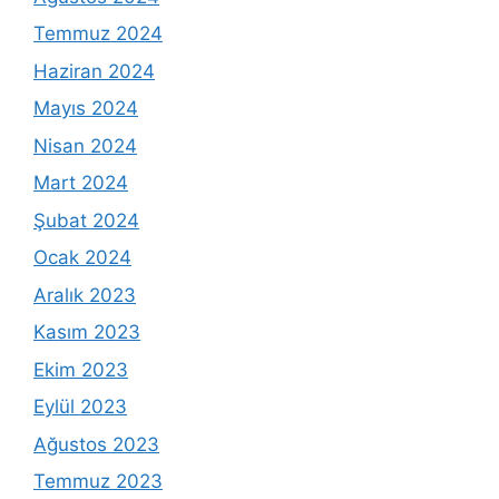
Temmuz 2024
Haziran 2024
Mayıs 2024
Nisan 2024
Mart 2024
Şubat 2024
Ocak 2024
Aralık 2023
Kasım 2023
Ekim 2023
Eylül 2023
Ağustos 2023
Temmuz 2023