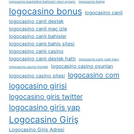
logocasino basketbol bahisleri nasıl oynanır
logocasino belge
logocasino bonus
logocasino canli
logocasino canli destek
logocasino canli maç izle
logocasino canlı bahisler
logocasino canlı bahis sitesi
logocasino canlı casino
logocasino canlı destek hattı
logocasino canlı rulet maçı
logocasino casino oyunları
logocasino casino hizmeti
logocasino com
logocasino casino sitesi
logocasino girisi
logocasino giris twitter
logocasino giris yap
Logocasino Giriş
Logocasino Giriş Adresi