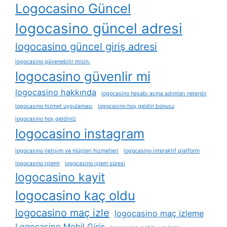
Logocasino Güncel
logocasino güncel adresi
logocasino güncel giriş adresi
logocasino güvenebilir misin.
logocasino güvenlir mi
logocasino hakkında
logocasino hesabı açma adımları nelerdir
logocasino hizmet uygulaması
logocasino hoş geldin bonusu
logocasino hoş geldiniz
logocasino instagram
logocasino i̇letişim ve müşteri hizmetleri
logocasino i̇nteraktif platform
logocasino i̇şlemi
logocasino i̇şlem süresi
logocasino kayit
logocasino kaç oldu
logocasino maç izle
logocasino maç izleme
Logocasino Mobil Giriş