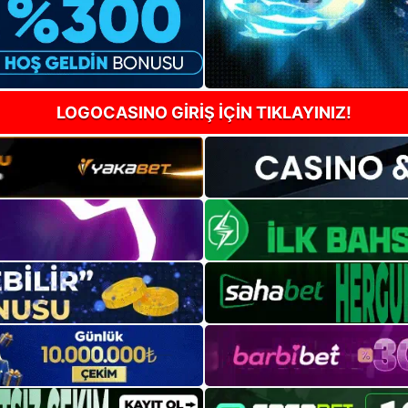
LOGOCASINO GİRİŞ İÇİN TIKLAYINIZ!