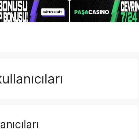
llanıcıları
nıcıları