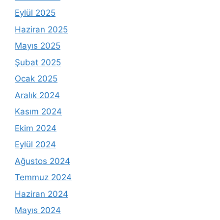
Eylül 2025
Haziran 2025
Mayıs 2025
Şubat 2025
Ocak 2025
Aralık 2024
Kasım 2024
Ekim 2024
Eylül 2024
Ağustos 2024
Temmuz 2024
Haziran 2024
Mayıs 2024