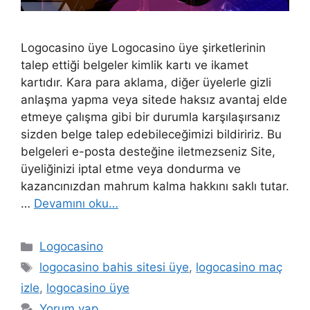
Logocasino üye Logocasino üye şirketlerinin
talep ettiği belgeler kimlik kartı ve ikamet
kartıdır. Kara para aklama, diğer üyelerle gizli
anlaşma yapma veya sitede haksız avantaj elde
etmeye çalışma gibi bir durumla karşılaşırsanız
sizden belge talep edebileceğimizi bildiririz. Bu
belgeleri e-posta desteğine iletmezseniz Site,
üyeliğinizi iptal etme veya dondurma ve
kazancınızdan mahrum kalma hakkını saklı tutar.
…
Devamını oku…
Kategoriler
Logocasino
Etiketler
logocasino bahis sitesi üye
,
logocasino maç
izle
,
logocasino üye
Yorum yap