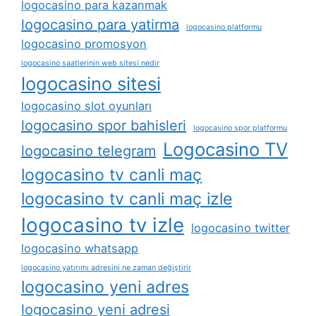
logocasino para kazanmak
logocasino para yatirma
logocasino platformu
logocasino promosyon
logocasino saatlerinin web sitesi nedir
logocasino sitesi
logocasino slot oyunları
logocasino spor bahisleri
logocasino spor platformu
Logocasino TV
logocasino telegram
logocasino tv canli maç
logocasino tv canli maç izle
logocasino tv izle
logocasino twitter
logocasino whatsapp
logocasino yatırımı adresini ne zaman değiştirir
logocasino yeni adres
logocasino yeni adresi