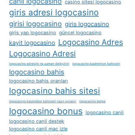
canli logocasino
casino sitesi logocasino
giris adresi logocasino
girisi logocasino
giris logocasino
giris yap logocasino
güncel logocasino
Logocasino Adres
kayit logocasino
Logocasino Adresi
logocasino adresini ne zaman değiştirir
logocasino badminton bahisleri
logocasino bahis
logocasino bahis oranları
logocasino bahis sitesi
logocasino basketbol bahisleri nasıl oynanır
logocasino belge
logocasino bonus
logocasino canli
logocasino canli destek
logocasino canli maç izle