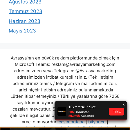
Ağustos 2023
Temmuz 2023
Haziran 2023
Mayıs 2023
Avrasya'nın en büyük reklam platformunda olmak için
Microsoft Teams:
reklam@avrasyamarketing.com
adresimizden veya Telegram: @Avrasyamarketing
adresimizden irtibat kurabilirsiniz. (Tek iletişim
adreslerimiz teams / telegram ve mail adresimizdir.
Harici hiçbir iletişim adresimiz bulunmamaktadır.
Lütfen itibar etmeyiniz.) Türkiye yasalarına göre 7258
sayılı kanun uyarınca yasa dışı bahis oynamanın
cezaları mevcuttur. Şu an bulunduğunuz site hiç bir
şekilde illegal bahis oyunları oynatmıyor ve oynamaya
aracı olmuyordur.
casimontana
|
bilyoncu
|
savoybetting
|
kralpanda
|
istanbulbahis
|
risebet
|