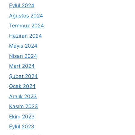
Eylül 2024
Ağustos 2024
Temmuz 2024
Haziran 2024
Mayıs 2024
Nisan 2024
Mart 2024
Şubat 2024
Ocak 2024
Aralık 2023
Kasım 2023
Ekim 2023
Eylül 2023