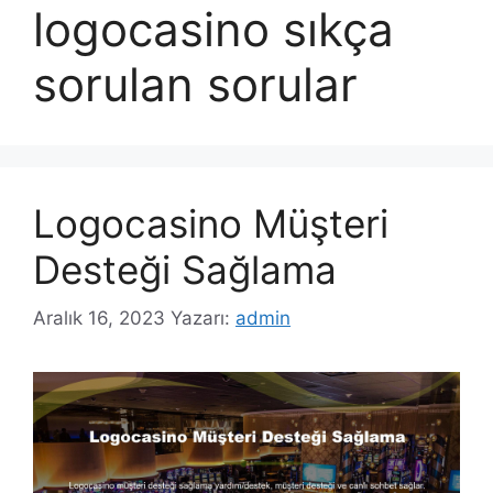
logocasino sıkça
sorulan sorular
Logocasino Müşteri
Desteği Sağlama
Aralık 16, 2023
Yazarı:
admin