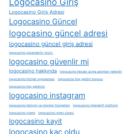
Logocasino Giriş
Logocasino Giriş Adresi
Logocasino Güncel
logocasino güncel adresi
logocasino güncel giriş adresi
logocasino güvenebilir misin.
logocasino güvenlir mi
logocasino hakkında
logocasino hesabı açma adımları nelerdir
logocasino hizmet uygulaması
logocasino hoş geldin bonusu
logocasino hoş geldiniz
logocasino instagram
logocasino i̇letişim ve müşteri hizmetleri
logocasino i̇nteraktif platform
logocasino i̇şlemi
logocasino i̇şlem süresi
logocasino kayit
logocasino kaç oldu