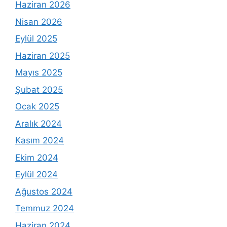
Haziran 2026
Nisan 2026
Eylül 2025
Haziran 2025
Mayıs 2025
Şubat 2025
Ocak 2025
Aralık 2024
Kasım 2024
Ekim 2024
Eylül 2024
Ağustos 2024
Temmuz 2024
Haziran 2024