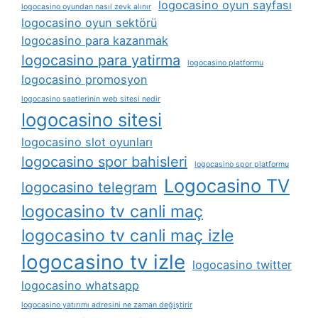
logocasino oyun sayfası
logocasino oyundan nasıl zevk alınır
logocasino oyun sektörü
logocasino para kazanmak
logocasino para yatirma
logocasino platformu
logocasino promosyon
logocasino saatlerinin web sitesi nedir
logocasino sitesi
logocasino slot oyunları
logocasino spor bahisleri
logocasino spor platformu
Logocasino TV
logocasino telegram
logocasino tv canli maç
logocasino tv canli maç izle
logocasino tv izle
logocasino twitter
logocasino whatsapp
logocasino yatırımı adresini ne zaman değiştirir