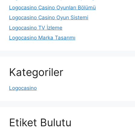
Logocasino Casino Oyunları Bölümü
Logocasino Casino Oyun Sistemi
Logocasino TV İzleme
Logocasino Marka Tasarımı
Kategoriler
Logocasino
Etiket Bulutu