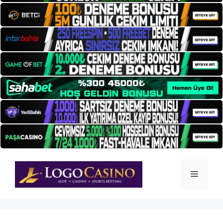
İçeriğe
atla
Menü