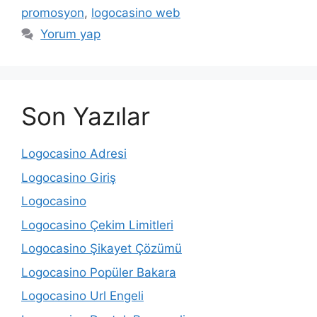
promosyon
,
logocasino web
Yorum yap
Son Yazılar
Logocasino Adresi
Logocasino Giriş
Logocasino
Logocasino Çekim Limitleri
Logocasino Şikayet Çözümü
Logocasino Popüler Bakara
Logocasino Url Engeli