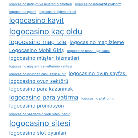
logocasino i̇letişim ve müşteri hizmetleri
logocasino i̇nteraktif platform
logocasino i̇şlemi
logocasino i̇şlem süresi
logocasino kayit
logocasino kaç oldu
logocasino maç izle
logocasino maç izleme
Logocasino Mobil Giriş
logocasino mobil uygulama
logocasino müşteri hizmetleri
logocasino müşteri hizmetlerinin kalitesi
logocasino oyun sayfası
logocasino oyundan nasıl zevk alınır
logocasino oyun sektörü
logocasino para kazanmak
logocasino para yatirma
logocasino platformu
logocasino promosyon
logocasino saatlerinin web sitesi nedir
logocasino sitesi
logocasino slot oyunları