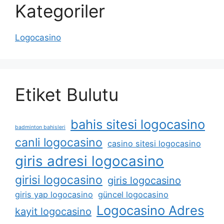
Kategoriler
Logocasino
Etiket Bulutu
bahis sitesi logocasino
badminton bahisleri
canli logocasino
casino sitesi logocasino
giris adresi logocasino
girisi logocasino
giris logocasino
giris yap logocasino
güncel logocasino
Logocasino Adres
kayit logocasino