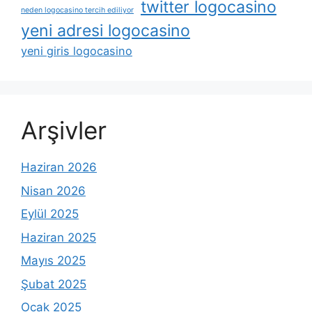
twitter logocasino
neden logocasino tercih ediliyor
yeni adresi logocasino
yeni giris logocasino
Arşivler
Haziran 2026
Nisan 2026
Eylül 2025
Haziran 2025
Mayıs 2025
Şubat 2025
Ocak 2025