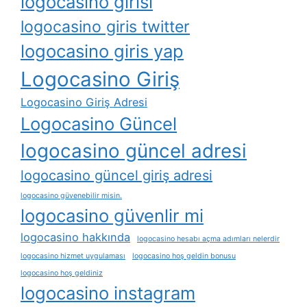
logocasino girisi
logocasino giris twitter
logocasino giris yap
Logocasino Giriş
Logocasino Giriş Adresi
Logocasino Güncel
logocasino güncel adresi
logocasino güncel giriş adresi
logocasino güvenebilir misin.
logocasino güvenlir mi
logocasino hakkında
logocasino hesabı açma adımları nelerdir
logocasino hizmet uygulaması
logocasino hoş geldin bonusu
logocasino hoş geldiniz
logocasino instagram