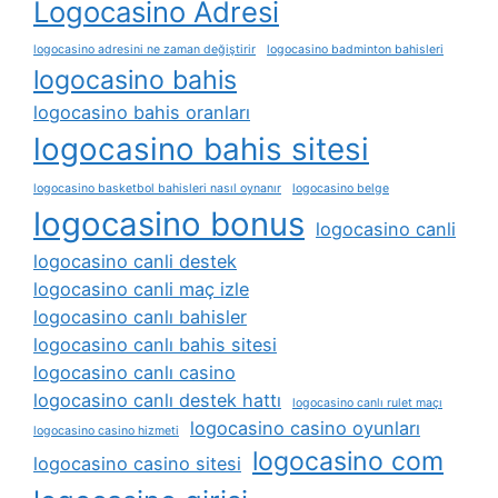
Logocasino Adresi
logocasino adresini ne zaman değiştirir
logocasino badminton bahisleri
logocasino bahis
logocasino bahis oranları
logocasino bahis sitesi
logocasino basketbol bahisleri nasıl oynanır
logocasino belge
logocasino bonus
logocasino canli
logocasino canli destek
logocasino canli maç izle
logocasino canlı bahisler
logocasino canlı bahis sitesi
logocasino canlı casino
logocasino canlı destek hattı
logocasino canlı rulet maçı
logocasino casino oyunları
logocasino casino hizmeti
logocasino com
logocasino casino sitesi