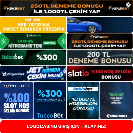
×
LOGOCASINO GİRİŞ İÇİN TIKLAYINIZ!