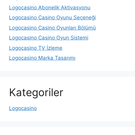
Logocasino Abonelik Aktivasyonu
Logocasino Casino Oyunu Seçeneği
Logocasino Casino Oyunları Bölümü
Logocasino Casino Oyun Sistemi
Logocasino TV İzleme
Logocasino Marka Tasarımı
Kategoriler
Logocasino