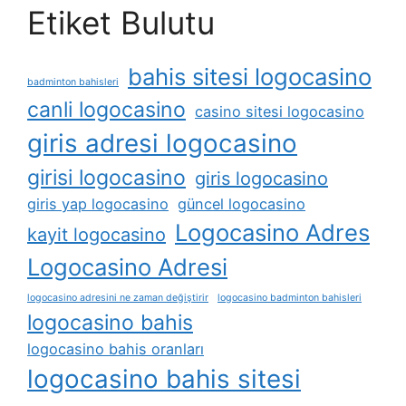
Etiket Bulutu
bahis sitesi logocasino
badminton bahisleri
canli logocasino
casino sitesi logocasino
giris adresi logocasino
girisi logocasino
giris logocasino
giris yap logocasino
güncel logocasino
Logocasino Adres
kayit logocasino
Logocasino Adresi
logocasino adresini ne zaman değiştirir
logocasino badminton bahisleri
logocasino bahis
logocasino bahis oranları
logocasino bahis sitesi