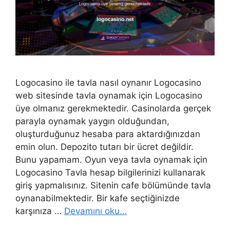
Logocasino ile tavla nasıl oynanır Logocasino
web sitesinde tavla oynamak için Logocasino
üye olmanız gerekmektedir. Casinolarda gerçek
parayla oynamak yaygın olduğundan,
oluşturduğunuz hesaba para aktardığınızdan
emin olun. Depozito tutarı bir ücret değildir.
Bunu yapamam. Oyun veya tavla oynamak için
Logocasino Tavla hesap bilgilerinizi kullanarak
giriş yapmalısınız. Sitenin cafe bölümünde tavla
oynanabilmektedir. Bir kafe seçtiğinizde
karşınıza …
Devamını oku…