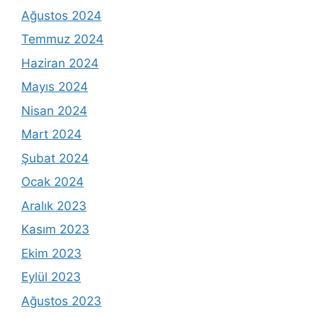
Ağustos 2024
Temmuz 2024
Haziran 2024
Mayıs 2024
Nisan 2024
Mart 2024
Şubat 2024
Ocak 2024
Aralık 2023
Kasım 2023
Ekim 2023
Eylül 2023
Ağustos 2023