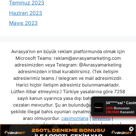
Temmuz 2023
Haziran 2023
Mayıs 2023
Avrasya'nın en büyük reklam platformunda olmak için
Microsoft Teams:
reklam@avrasyamarketing.com
adresimizden veya Telegram: @Avrasyamarketing
adresimizden irtibat kurabilirsiniz. (Tek iletişim
adreslerimiz teams / telegram ve mail adresimizdir.
Harici hiçbir iletişim adresimiz bulunmamaktadır.
Lütfen itibar etmeyiniz.) Türkiye yasalarına göre 7258
sayılı kanun uyarınca yasa dışı bahis oynamanın
cezaları mevcuttur. Şu an bulunduğunuz site hiç bir
şekilde illegal bahis oyunları oynatmıyor ve oynamaya
aracı olmuyordur.
casimontana
|
bilyoncu
|
savoybetting
|
kralpanda
|
istanbulbahis
|
risebet
|
×
casinowon
|
bettito