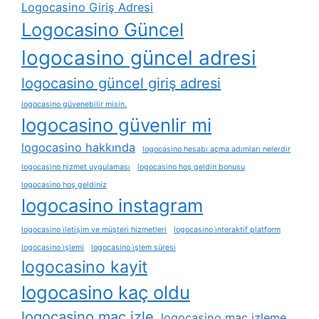
Logocasino Giriş Adresi
Logocasino Güncel
logocasino güncel adresi
logocasino güncel giriş adresi
logocasino güvenebilir misin.
logocasino güvenlir mi
logocasino hakkında
logocasino hesabı açma adımları nelerdir
logocasino hizmet uygulaması
logocasino hoş geldin bonusu
logocasino hoş geldiniz
logocasino instagram
logocasino i̇letişim ve müşteri hizmetleri
logocasino i̇nteraktif platform
logocasino i̇şlemi
logocasino i̇şlem süresi
logocasino kayit
logocasino kaç oldu
logocasino maç izle
logocasino maç izleme