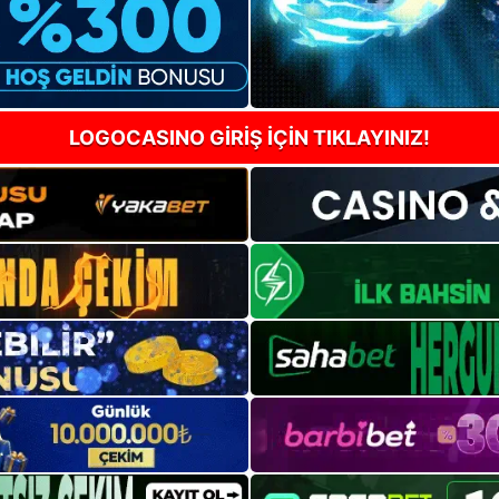
LOGOCASINO GİRİŞ İÇİN TIKLAYINIZ!