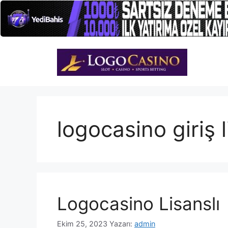
İçeriğe
atla
logocasino giriş l
Logocasino Lisanslı
Ekim 25, 2023
Yazarı:
admin