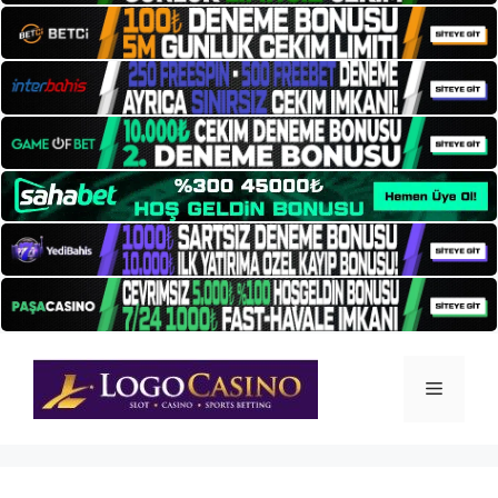
İçeriğe
atla
Menü