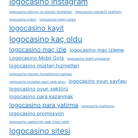
logocasino instagram
logocasino i̇letişim ve müşteri hizmetleri
logocasino i̇nteraktif platform
logocasino i̇şlemi
logocasino i̇şlem süresi
logocasino kayit
logocasino kaç oldu
logocasino maç izle
logocasino maç izleme
Logocasino Mobil Giriş
logocasino mobil uygulama
logocasino müşteri hizmetleri
logocasino müşteri hizmetlerinin kalitesi
logocasino oyun sayfası
logocasino oyundan nasıl zevk alınır
logocasino oyun sektörü
logocasino para kazanmak
logocasino para yatirma
logocasino platformu
logocasino promosyon
logocasino saatlerinin web sitesi nedir
logocasino sitesi