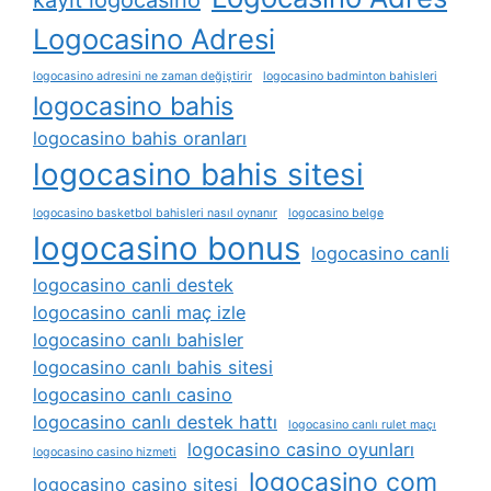
kayit logocasino
Logocasino Adresi
logocasino adresini ne zaman değiştirir
logocasino badminton bahisleri
logocasino bahis
logocasino bahis oranları
logocasino bahis sitesi
logocasino basketbol bahisleri nasıl oynanır
logocasino belge
logocasino bonus
logocasino canli
logocasino canli destek
logocasino canli maç izle
logocasino canlı bahisler
logocasino canlı bahis sitesi
logocasino canlı casino
logocasino canlı destek hattı
logocasino canlı rulet maçı
logocasino casino oyunları
logocasino casino hizmeti
logocasino com
logocasino casino sitesi