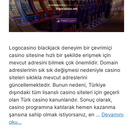
Logocasino blackjack deneyim bir çevrimiçi
casino sitesine hızlı bir şekilde erişmek için
mevcut adresini bilmek çok önemlidir. Domain
adreslerinin sık sık değişmesi nedeniyle casino
siteleri sıklıkla mevcut adreslerini
güncellemektedir. Bunun nedeni, Türkiye
dışındaki tüm lisanslı casino siteleri için geçerli
olan Türk casino kanunlarıdır. Sonuç olarak,
casino programına katılarak hemen kazanma
şansına sahip olmak istiyorsanız, en …
Devamını
oku…