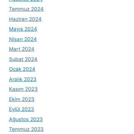
Temmuz 2024
Haziran 2024
Mayıs 2024
Nisan 2024
Mart 2024
Şubat 2024
Ocak 2024
Aralık 2023
Kasım 2023
Ekim 2023
Eylül 2023
Ağustos 2023
Temmuz 2023