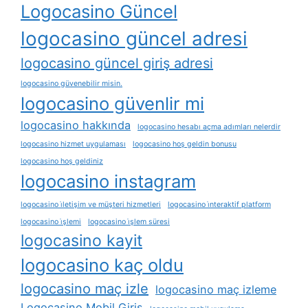
Logocasino Güncel
logocasino güncel adresi
logocasino güncel giriş adresi
logocasino güvenebilir misin.
logocasino güvenlir mi
logocasino hakkında
logocasino hesabı açma adımları nelerdir
logocasino hizmet uygulaması
logocasino hoş geldin bonusu
logocasino hoş geldiniz
logocasino instagram
logocasino i̇letişim ve müşteri hizmetleri
logocasino i̇nteraktif platform
logocasino i̇şlemi
logocasino i̇şlem süresi
logocasino kayit
logocasino kaç oldu
logocasino maç izle
logocasino maç izleme
Logocasino Mobil Giriş