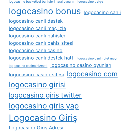
logocasino basketbol bahisleri nasıl oynanır
logocasino belge
logocasino bonus
logocasino canli
logocasino canli destek
logocasino canli maç izle
logocasino canlı bahisler
logocasino canlı bahis sitesi
logocasino canlı casino
logocasino canlı destek hattı
logocasino canlı rulet maçı
logocasino casino oyunları
logocasino casino hizmeti
logocasino com
logocasino casino sitesi
logocasino girisi
logocasino giris twitter
logocasino giris yap
Logocasino Giriş
Logocasino Giriş Adresi