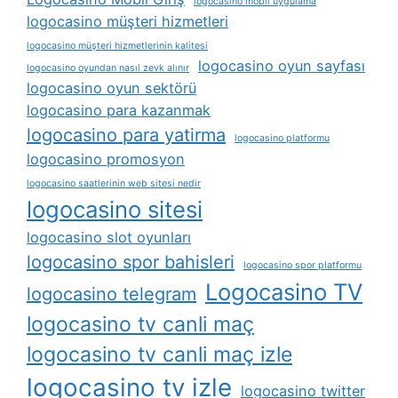
logocasino mobil uygulama
logocasino müşteri hizmetleri
logocasino müşteri hizmetlerinin kalitesi
logocasino oyun sayfası
logocasino oyundan nasıl zevk alınır
logocasino oyun sektörü
logocasino para kazanmak
logocasino para yatirma
logocasino platformu
logocasino promosyon
logocasino saatlerinin web sitesi nedir
logocasino sitesi
logocasino slot oyunları
logocasino spor bahisleri
logocasino spor platformu
Logocasino TV
logocasino telegram
logocasino tv canli maç
logocasino tv canli maç izle
logocasino tv izle
logocasino twitter