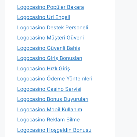
Logocasino Popüler Bakara
Logocasino Url Engeli
Logocasino Destek Personeli
Logocasino Müşteri Güveni
Logocasino Güvenli Bahis
Logocasino Giriş Bonusları
Logocasino Hızlı Giriş
Logocasino Ödeme Yöntemleri
Logocasino Casino Servisi
Logocasino Bonus Duyuruları
Logocasino Mobil Kullanım
Logocasino Reklam Silme
Logocasino Hoşgeldin Bonusu