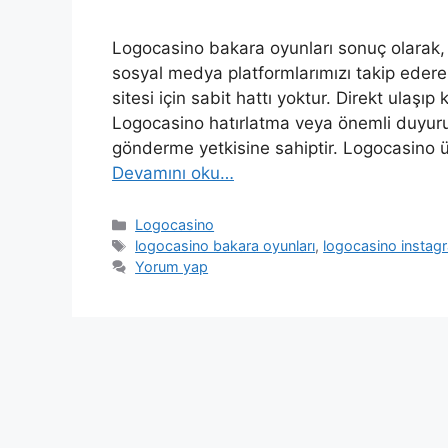
Logocasino bakara oyunları sonuç olarak, 
sosyal medya platformlarımızı takip eder
sitesi için sabit hattı yoktur. Direkt ulaşı
Logocasino hatırlatma veya önemli duyurul
gönderme yetkisine sahiptir. Logocasino ü
Devamını oku…
Kategoriler
Logocasino
Etiketler
logocasino bakara oyunları
,
logocasino instag
Yorum yap