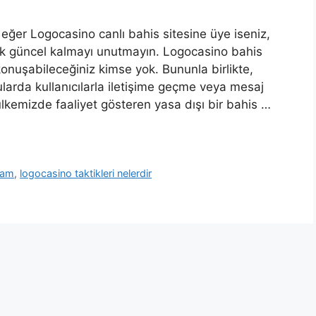
eğer Logocasino canlı bahis sitesine üye iseniz,
ek güncel kalmayı unutmayın. Logocasino bahis
p konuşabileceğiniz kimse yok. Bununla birlikte,
arda kullanıcılarla iletişime geçme veya mesaj
lkemizde faaliyet gösteren yasa dışı bir bahis …
ram
,
logocasino taktikleri nelerdir