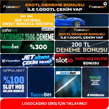
×
LOGOCASINO GİRİŞ İÇİN TIKLAYINIZ!