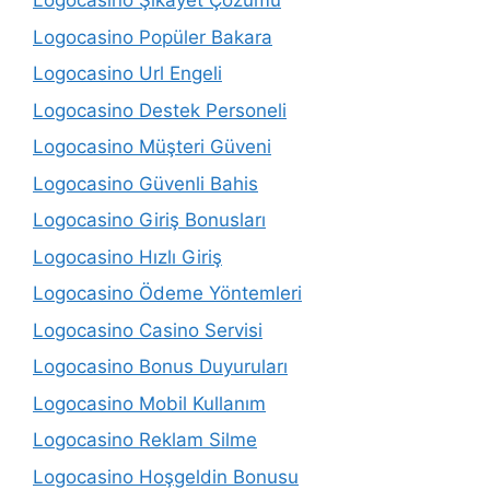
Logocasino Şikayet Çözümü
Logocasino Popüler Bakara
Logocasino Url Engeli
Logocasino Destek Personeli
Logocasino Müşteri Güveni
Logocasino Güvenli Bahis
Logocasino Giriş Bonusları
Logocasino Hızlı Giriş
Logocasino Ödeme Yöntemleri
Logocasino Casino Servisi
Logocasino Bonus Duyuruları
Logocasino Mobil Kullanım
Logocasino Reklam Silme
Logocasino Hoşgeldin Bonusu