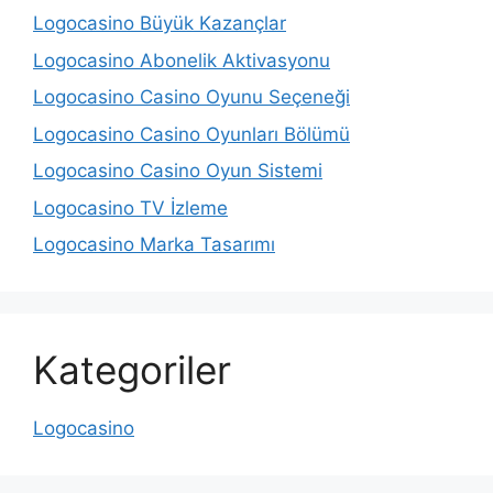
Logocasino Büyük Kazançlar
Logocasino Abonelik Aktivasyonu
Logocasino Casino Oyunu Seçeneği
Logocasino Casino Oyunları Bölümü
Logocasino Casino Oyun Sistemi
Logocasino TV İzleme
Logocasino Marka Tasarımı
Kategoriler
Logocasino