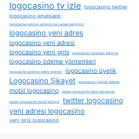
logocasino tv izle
logocasino twitter
logocasino whatsapp
logocasino yatırımı adresini ne zaman değiştirir
logocasino yeni adres
logocasino yeni adresi
logocasino yeni giris
logocasino yorumları etkili mi
logocasino ödeme yöntemleri
logocasino üyelik
logocasino ücretsiz bahis oranları
Logocasino Şikayet
logocasino şikâyet ödeme
mobil logocasino
neden logocasino takip ediyorsun
twitter logocasino
neden logocasino tercih ediliyor
yeni adresi logocasino
yeni giris logocasino