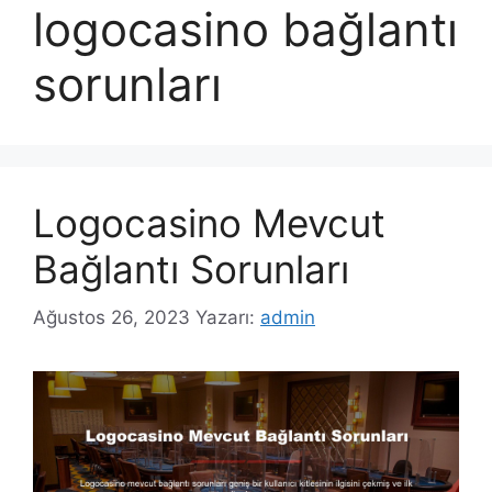
logocasino bağlantı
sorunları
Logocasino Mevcut
Bağlantı Sorunları
Ağustos 26, 2023
Yazarı:
admin