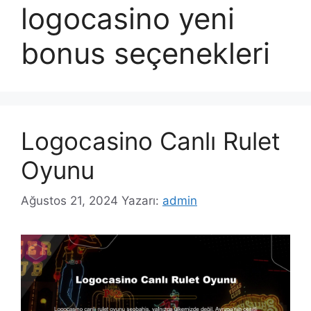
logocasino yeni
bonus seçenekleri
Logocasino Canlı Rulet
Oyunu
Ağustos 21, 2024
Yazarı:
admin