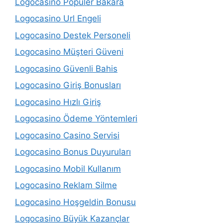
Logocasino Popüler Bakara
Logocasino Url Engeli
Logocasino Destek Personeli
Logocasino Müşteri Güveni
Logocasino Güvenli Bahis
Logocasino Giriş Bonusları
Logocasino Hızlı Giriş
Logocasino Ödeme Yöntemleri
Logocasino Casino Servisi
Logocasino Bonus Duyuruları
Logocasino Mobil Kullanım
Logocasino Reklam Silme
Logocasino Hoşgeldin Bonusu
Logocasino Büyük Kazançlar