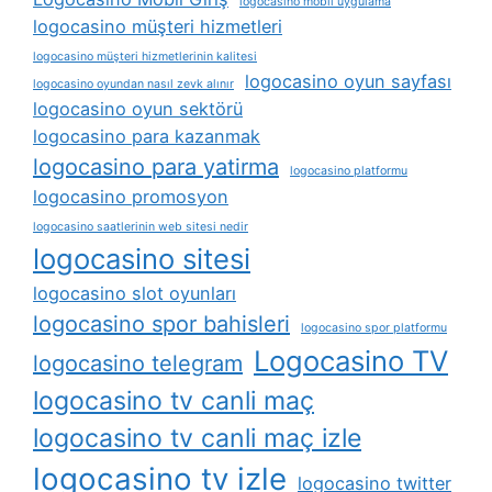
logocasino mobil uygulama
logocasino müşteri hizmetleri
logocasino müşteri hizmetlerinin kalitesi
logocasino oyun sayfası
logocasino oyundan nasıl zevk alınır
logocasino oyun sektörü
logocasino para kazanmak
logocasino para yatirma
logocasino platformu
logocasino promosyon
logocasino saatlerinin web sitesi nedir
logocasino sitesi
logocasino slot oyunları
logocasino spor bahisleri
logocasino spor platformu
Logocasino TV
logocasino telegram
logocasino tv canli maç
logocasino tv canli maç izle
logocasino tv izle
logocasino twitter