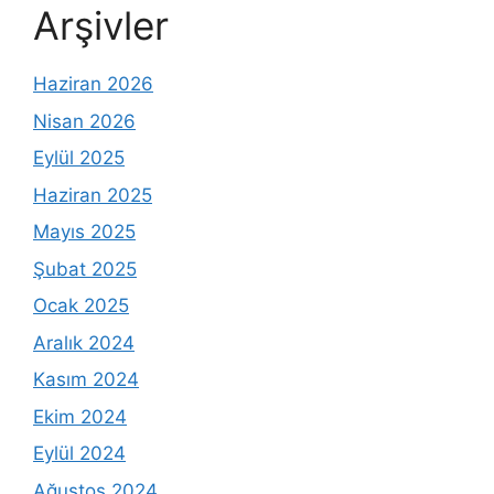
Arşivler
Haziran 2026
Nisan 2026
Eylül 2025
Haziran 2025
Mayıs 2025
Şubat 2025
Ocak 2025
Aralık 2024
Kasım 2024
Ekim 2024
Eylül 2024
Ağustos 2024