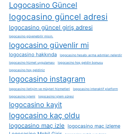
Logocasino Güncel
logocasino güncel adresi
logocasino güncel giriş adresi
logocasino güvenebilir misin.
logocasino güvenlir mi
logocasino hakkında
logocasino hesabı açma adımları nelerdir
logocasino hizmet uygulaması
logocasino hoş geldin bonusu
logocasino hoş geldiniz
logocasino instagram
logocasino i̇letişim ve müşteri hizmetleri
logocasino i̇nteraktif platform
logocasino i̇şlemi
logocasino i̇şlem süresi
logocasino kayit
logocasino kaç oldu
logocasino maç izle
logocasino maç izleme
Logocasino Mobil Giriş