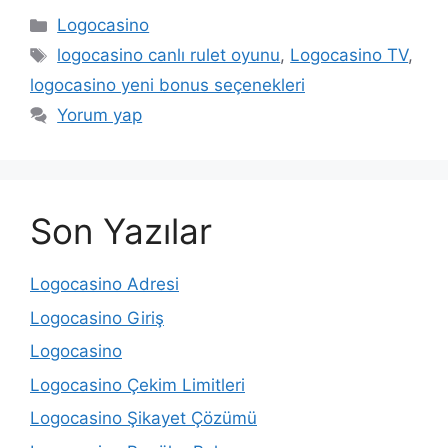
Kategoriler
Logocasino
Etiketler
logocasino canlı rulet oyunu
,
Logocasino TV
,
logocasino yeni bonus seçenekleri
Yorum yap
Son Yazılar
Logocasino Adresi
Logocasino Giriş
Logocasino
Logocasino Çekim Limitleri
Logocasino Şikayet Çözümü