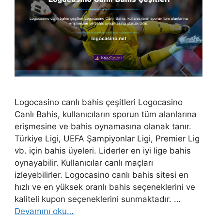
Logocasino canlı bahis çeşitleri Logocasino
Canlı Bahis, kullanıcıların sporun tüm alanlarına
erişmesine ve bahis oynamasına olanak tanır.
Türkiye Ligi, UEFA Şampiyonlar Ligi, Premier Lig
vb. için bahis üyeleri. Liderler en iyi lige bahis
oynayabilir. Kullanıcılar canlı maçları
izleyebilirler. Logocasino canlı bahis sitesi en
hızlı ve en yüksek oranlı bahis seçeneklerini ve
kaliteli kupon seçeneklerini sunmaktadır. …
Devamını oku…