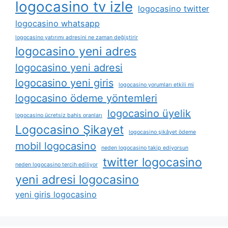
logocasino tv izle
logocasino twitter
logocasino whatsapp
logocasino yatırımı adresini ne zaman değiştirir
logocasino yeni adres
logocasino yeni adresi
logocasino yeni giris
logocasino yorumları etkili mi
logocasino ödeme yöntemleri
logocasino üyelik
logocasino ücretsiz bahis oranları
Logocasino Şikayet
logocasino şikâyet ödeme
mobil logocasino
neden logocasino takip ediyorsun
twitter logocasino
neden logocasino tercih ediliyor
yeni adresi logocasino
yeni giris logocasino