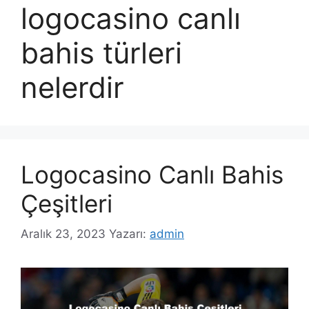
logocasino canlı
bahis türleri
nelerdir
Logocasino Canlı Bahis
Çeşitleri
Aralık 23, 2023
Yazarı:
admin