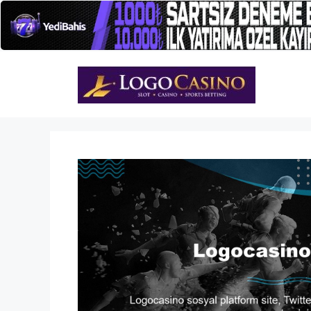
İçeriğe
atla