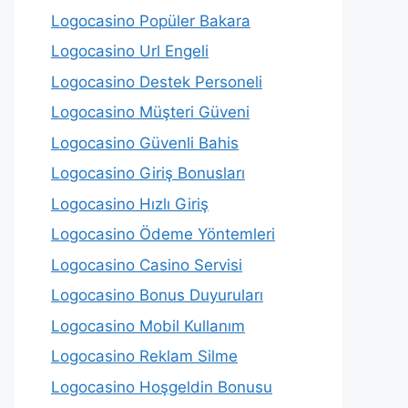
Logocasino Popüler Bakara
Logocasino Url Engeli
Logocasino Destek Personeli
Logocasino Müşteri Güveni
Logocasino Güvenli Bahis
Logocasino Giriş Bonusları
Logocasino Hızlı Giriş
Logocasino Ödeme Yöntemleri
Logocasino Casino Servisi
Logocasino Bonus Duyuruları
Logocasino Mobil Kullanım
Logocasino Reklam Silme
Logocasino Hoşgeldin Bonusu