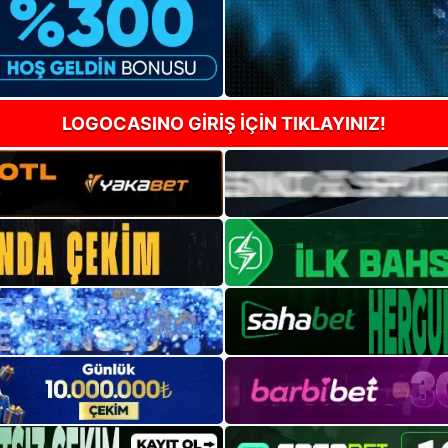
LOGOCASINO GİRİŞ İÇİN TIKLAYINIZ!