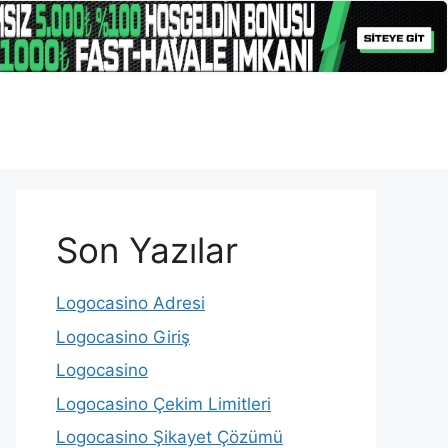
Son Yazılar
Logocasino Adresi
Logocasino Giriş
Logocasino
Logocasino Çekim Limitleri
Logocasino Şikayet Çözümü