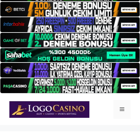
İçeriğe
atla
Menü