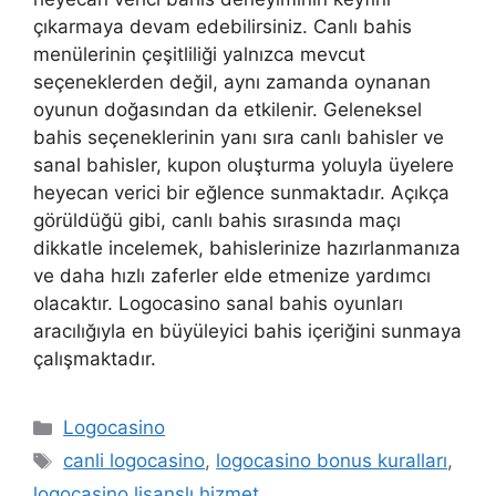
çıkarmaya devam edebilirsiniz. Canlı bahis
menülerinin çeşitliliği yalnızca mevcut
seçeneklerden değil, aynı zamanda oynanan
oyunun doğasından da etkilenir. Geleneksel
bahis seçeneklerinin yanı sıra canlı bahisler ve
sanal bahisler, kupon oluşturma yoluyla üyelere
heyecan verici bir eğlence sunmaktadır. Açıkça
görüldüğü gibi, canlı bahis sırasında maçı
dikkatle incelemek, bahislerinize hazırlanmanıza
ve daha hızlı zaferler elde etmenize yardımcı
olacaktır. Logocasino sanal bahis oyunları
aracılığıyla en büyüleyici bahis içeriğini sunmaya
çalışmaktadır.
Kategoriler
Logocasino
Etiketler
canli logocasino
,
logocasino bonus kuralları
,
logocasino lisanslı hizmet