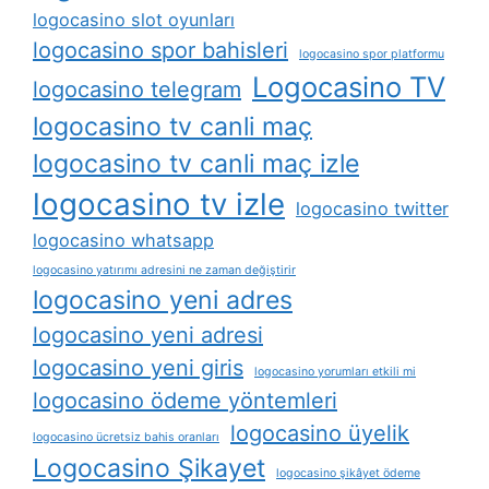
logocasino slot oyunları
logocasino spor bahisleri
logocasino spor platformu
Logocasino TV
logocasino telegram
logocasino tv canli maç
logocasino tv canli maç izle
logocasino tv izle
logocasino twitter
logocasino whatsapp
logocasino yatırımı adresini ne zaman değiştirir
logocasino yeni adres
logocasino yeni adresi
logocasino yeni giris
logocasino yorumları etkili mi
logocasino ödeme yöntemleri
logocasino üyelik
logocasino ücretsiz bahis oranları
Logocasino Şikayet
logocasino şikâyet ödeme