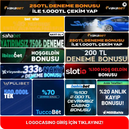
×
LOGOCASINO GİRİŞ İÇİN TIKLAYINIZ!