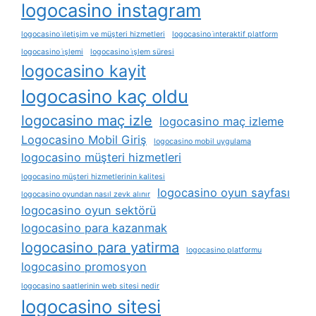
logocasino instagram
logocasino i̇letişim ve müşteri hizmetleri
logocasino i̇nteraktif platform
logocasino i̇şlemi
logocasino i̇şlem süresi
logocasino kayit
logocasino kaç oldu
logocasino maç izle
logocasino maç izleme
Logocasino Mobil Giriş
logocasino mobil uygulama
logocasino müşteri hizmetleri
logocasino müşteri hizmetlerinin kalitesi
logocasino oyun sayfası
logocasino oyundan nasıl zevk alınır
logocasino oyun sektörü
logocasino para kazanmak
logocasino para yatirma
logocasino platformu
logocasino promosyon
logocasino saatlerinin web sitesi nedir
logocasino sitesi