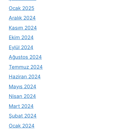
Ocak 2025
Aralık 2024
Kasım 2024
Ekim 2024
Eylül 2024
Ağustos 2024
Temmuz 2024
Haziran 2024
Mayıs 2024
Nisan 2024
Mart 2024
Şubat 2024
Ocak 2024