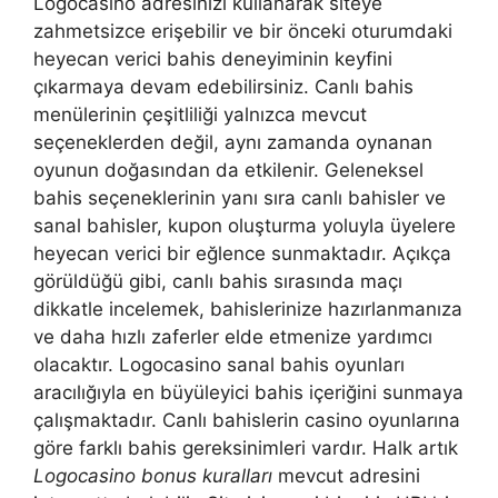
Logocasino adresinizi kullanarak siteye
zahmetsizce erişebilir ve bir önceki oturumdaki
heyecan verici bahis deneyiminin keyfini
çıkarmaya devam edebilirsiniz. Canlı bahis
menülerinin çeşitliliği yalnızca mevcut
seçeneklerden değil, aynı zamanda oynanan
oyunun doğasından da etkilenir. Geleneksel
bahis seçeneklerinin yanı sıra canlı bahisler ve
sanal bahisler, kupon oluşturma yoluyla üyelere
heyecan verici bir eğlence sunmaktadır. Açıkça
görüldüğü gibi, canlı bahis sırasında maçı
dikkatle incelemek, bahislerinize hazırlanmanıza
ve daha hızlı zaferler elde etmenize yardımcı
olacaktır. Logocasino sanal bahis oyunları
aracılığıyla en büyüleyici bahis içeriğini sunmaya
çalışmaktadır. Canlı bahislerin casino oyunlarına
göre farklı bahis gereksinimleri vardır. Halk artık
Logocasino bonus kuralları
mevcut adresini