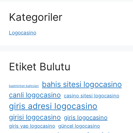
Kategoriler
Logocasino
Etiket Bulutu
bahis sitesi logocasino
badminton bahisleri
canli logocasino
casino sitesi logocasino
giris adresi logocasino
girisi logocasino
giris logocasino
giris yap logocasino
güncel logocasino