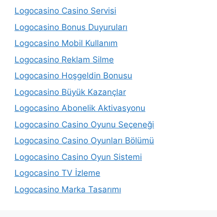
Logocasino Casino Servisi
Logocasino Bonus Duyuruları
Logocasino Mobil Kullanım
Logocasino Reklam Silme
Logocasino Hoşgeldin Bonusu
Logocasino Büyük Kazançlar
Logocasino Abonelik Aktivasyonu
Logocasino Casino Oyunu Seçeneği
Logocasino Casino Oyunları Bölümü
Logocasino Casino Oyun Sistemi
Logocasino TV İzleme
Logocasino Marka Tasarımı