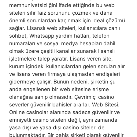
memnuniyetsizliğini ifade ettiğinde bu web
siteleri sıfır faiz sorununu çözmek ve daha
önemli sorunlardan kaçınmak için ideal çözümü
sağlar. Lisanslı web siteleri, kullanıcılara canlı
sohbet, Whatsapp yardım hatları, telefon
numaraları ve sosyal medya hesapları dahil
olmak üzere çeşitli kanallar sunarak lisanslı
işletmelere talep yaratır. Lisans veren site,
kurum içindeki kullanıcılardan gelen soruları alır
ve lisans veren firmaya ulaşmadan endişeleri
gidermeye çalışır. Bunun nedeni, şirketin şu
anda engellenen bir web sitesine erişme
olanağına sahip olmasıdır. Çevrimiçi casino
severler güvenilir bahisler ararlar. Web Sitesi:
Online casinolar alanında sadece güvenilir ve
emniyetli casino siteleri değil, aynı zamanda
yasa dışı ve yasa dışı casino siteleri de
bulunmaktadır. Bir bahis şirketi olarak güvenilir