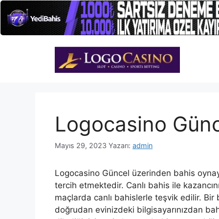
İçeriğe
atla
Logocasino Günc
Mayıs 29, 2023
Yazarı:
admin
Logocasino Güncel üzerinden bahis oynay
tercih etmektedir. Canlı bahis ile kazancını
maçlarda canlı bahislerle teşvik edilir. B
doğrudan evinizdeki bilgisayarınızdan bahi