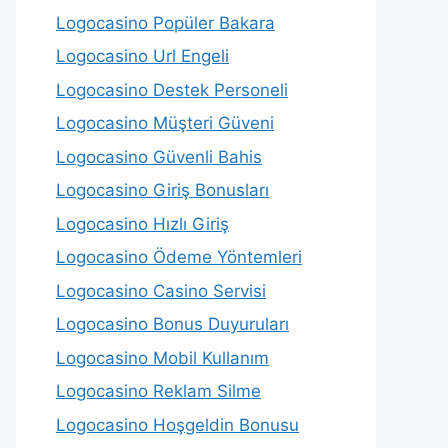
Logocasino Popüler Bakara
Logocasino Url Engeli
Logocasino Destek Personeli
Logocasino Müşteri Güveni
Logocasino Güvenli Bahis
Logocasino Giriş Bonusları
Logocasino Hızlı Giriş
Logocasino Ödeme Yöntemleri
Logocasino Casino Servisi
Logocasino Bonus Duyuruları
Logocasino Mobil Kullanım
Logocasino Reklam Silme
Logocasino Hoşgeldin Bonusu