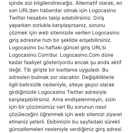
içinde sizi bilgilendireceğiz. Alternatif olarak, en
son URL’den haberdar olmak için Logocasino
Twitter hesabını takip edebilirsiniz. Giriş
yaparken zorlukla karşılaşırsanız, sorunu
çözmek için web sitemizde verilen Logocasino
giriş adresine hızlı bir şekilde erişebilirsiniz.
Logocasino bu haftaki güncel giriş URL’si
Logocasino.Com’dur. Logocasino.Com düne
kadar faaliyet gösteriyordu ancak şu anda aktif
değil. Tib girişte bir kısıtlama uyguladı. Bu
adresleri bulmak zor olacaktır. Değişikliklerle
ilgili belirsizlik nedeniyle, siteye geçici olarak
girdiğinizde Logocasino Twitter adresiyle
karşılaşabilirsiniz. Ama endişelenmeyin, sizin
için bir çözümümüz var! Bu sorunun nasıl
çözüleceğini öğrenmek için web sitemizi ziyaret
etmeniz yeterli. Ekibimizin bu sayfadaki sürekli
güncellemeleri nedeniyle verdiğimiz giriş adresi