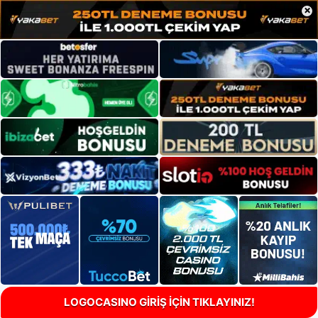
×
LOGOCASINO GİRİŞ İÇİN TIKLAYINIZ!