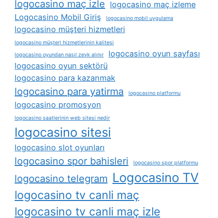
logocasino maç izle
logocasino maç izleme
Logocasino Mobil Giriş
logocasino mobil uygulama
logocasino müşteri hizmetleri
logocasino müşteri hizmetlerinin kalitesi
logocasino oyun sayfası
logocasino oyundan nasıl zevk alınır
logocasino oyun sektörü
logocasino para kazanmak
logocasino para yatirma
logocasino platformu
logocasino promosyon
logocasino saatlerinin web sitesi nedir
logocasino sitesi
logocasino slot oyunları
logocasino spor bahisleri
logocasino spor platformu
Logocasino TV
logocasino telegram
logocasino tv canli maç
logocasino tv canli maç izle