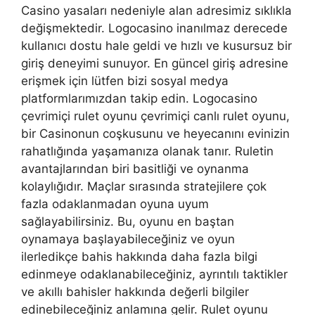
Casino yasaları nedeniyle alan adresimiz sıklıkla
değişmektedir. Logocasino inanılmaz derecede
kullanıcı dostu hale geldi ve hızlı ve kusursuz bir
giriş deneyimi sunuyor. En güncel giriş adresine
erişmek için lütfen bizi sosyal medya
platformlarımızdan takip edin. Logocasino
çevrimiçi rulet oyunu çevrimiçi canlı rulet oyunu,
bir Casinonun coşkusunu ve heyecanını evinizin
rahatlığında yaşamanıza olanak tanır. Ruletin
avantajlarından biri basitliği ve oynanma
kolaylığıdır. Maçlar sırasında stratejilere çok
fazla odaklanmadan oyuna uyum
sağlayabilirsiniz. Bu, oyunu en baştan
oynamaya başlayabileceğiniz ve oyun
ilerledikçe bahis hakkında daha fazla bilgi
edinmeye odaklanabileceğiniz, ayrıntılı taktikler
ve akıllı bahisler hakkında değerli bilgiler
edinebileceğiniz anlamına gelir. Rulet oyunu