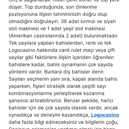
düşer. Top durduğunda, son dinlenme
pozisyonuna ilişkin tahmininizin doğru olup
olmadığını doğrulayın. 36 adet kırmızı ve siyah
slot makinesi ve 1 adet yeşil slot makinesi
(Amerikan casinolarında 2 adet) bulunmaktadır.
Tek sayılara yapılan bahislerden, renk ve tek
Logocasino hakkında canlı rulet maçı
veya çift
sayılar gibi faktörlere ilişkin içeriden öğrenilen
bahislere kadar, bahis oynamanın çok sayıda
yöntemi vardır. Bunlara dış bahisler denir.
Sayıları seçmenin yanı sıra, kapalı alanda bahis
yaparken, fişleri stratejik olarak çeşitli sayı
kombinasyonlarına yerleştirerek kazanma
şansınızı artırabilirsiniz. Benzer şekilde, harici
bahisler için de çok sayıda olasılık vardır, ancak
oynadıkça ve deneyim kazandıkça,
Logocasino
daha fazla bilgi edineceksiniz ve bilgilerin çoğu,