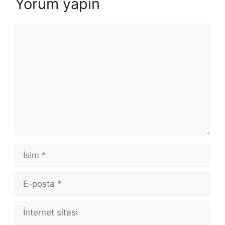
Yorum yapın
Yorum
İsim
E-
posta
İnternet
sitesi