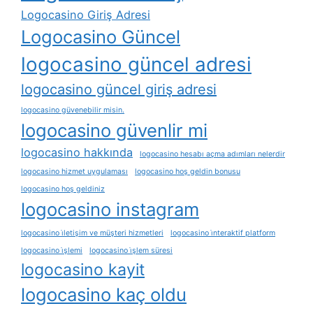
Logocasino Giriş Adresi
Logocasino Güncel
logocasino güncel adresi
logocasino güncel giriş adresi
logocasino güvenebilir misin.
logocasino güvenlir mi
logocasino hakkında
logocasino hesabı açma adımları nelerdir
logocasino hizmet uygulaması
logocasino hoş geldin bonusu
logocasino hoş geldiniz
logocasino instagram
logocasino i̇letişim ve müşteri hizmetleri
logocasino i̇nteraktif platform
logocasino i̇şlemi
logocasino i̇şlem süresi
logocasino kayit
logocasino kaç oldu