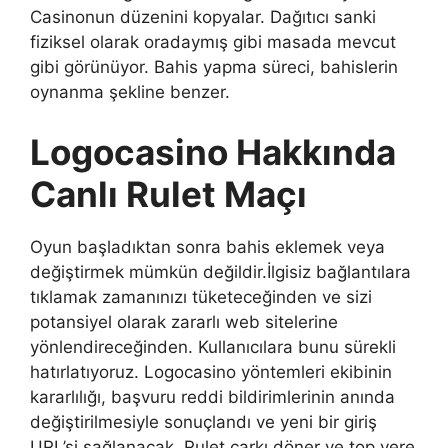
Casinonun düzenini kopyalar. Dağıtıcı sanki
fiziksel olarak oradaymış gibi masada mevcut
gibi görünüyor. Bahis yapma süreci, bahislerin
oynanma şekline benzer.
Logocasino Hakkında
Canlı Rulet Maçı
Oyun başladıktan sonra bahis eklemek veya
değiştirmek mümkün değildir.İlgisiz bağlantılara
tıklamak zamanınızı tüketeceğinden ve sizi
potansiyel olarak zararlı web sitelerine
yönlendireceğinden. Kullanıcılara bunu sürekli
hatırlatıyoruz. Logocasino yöntemleri ekibinin
kararlılığı, başvuru reddi bildirimlerinin anında
değiştirilmesiyle sonuçlandı ve yeni bir giriş
URL’si sağlanacak. Rulet çarkı döner ve top yere