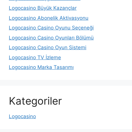
Logocasino Büyük Kazançlar
Logocasino Abonelik Aktivasyonu
Logocasino Casino Oyunu Seçeneği
Logocasino Casino Oyunları Bölümü
Logocasino Casino Oyun Sistemi
Logocasino TV İzleme
Logocasino Marka Tasarımı
Kategoriler
Logocasino