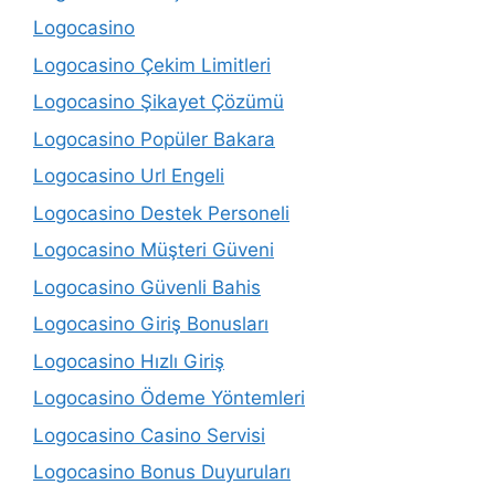
Logocasino
Logocasino Çekim Limitleri
Logocasino Şikayet Çözümü
Logocasino Popüler Bakara
Logocasino Url Engeli
Logocasino Destek Personeli
Logocasino Müşteri Güveni
Logocasino Güvenli Bahis
Logocasino Giriş Bonusları
Logocasino Hızlı Giriş
Logocasino Ödeme Yöntemleri
Logocasino Casino Servisi
Logocasino Bonus Duyuruları