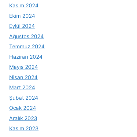
Kasım 2024
Ekim 2024
Eylül 2024
Ağustos 2024
Temmuz 2024
Haziran 2024
Mayıs 2024
Nisan 2024
Mart 2024
Şubat 2024
Ocak 2024
Aralık 2023
Kasım 2023