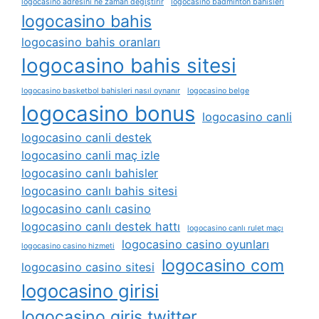
logocasino adresini ne zaman değiştirir
logocasino badminton bahisleri
logocasino bahis
logocasino bahis oranları
logocasino bahis sitesi
logocasino basketbol bahisleri nasıl oynanır
logocasino belge
logocasino bonus
logocasino canli
logocasino canli destek
logocasino canli maç izle
logocasino canlı bahisler
logocasino canlı bahis sitesi
logocasino canlı casino
logocasino canlı destek hattı
logocasino canlı rulet maçı
logocasino casino oyunları
logocasino casino hizmeti
logocasino com
logocasino casino sitesi
logocasino girisi
logocasino giris twitter