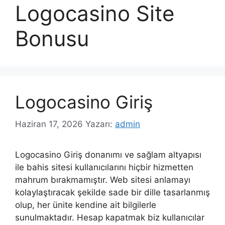
Logocasino Site
Bonusu
Logocasino Giriş
Haziran 17, 2026
Yazarı:
admin
Logocasino Giriş donanımı ve sağlam altyapısı
ile bahis sitesi kullanıcılarını hiçbir hizmetten
mahrum bırakmamıştır. Web sitesi anlamayı
kolaylaştıracak şekilde sade bir dille tasarlanmış
olup, her ünite kendine ait bilgilerle
sunulmaktadır. Hesap kapatmak biz kullanıcılar