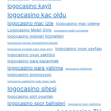
logocasino kayit
logocasino kaç oldu
logocasino maç izle
logocasino maç izleme
Logocasino Mobil Giriş
logocasino mobil uygulama
logocasino müşteri hizmetleri
logocasino müşteri hizmetlerinin kalitesi
logocasino oyun sayfası
logocasino oyundan nasıl zevk alınır
logocasino oyun sektörü
logocasino para kazanmak
logocasino para yatirma
logocasino platformu
logocasino promosyon
logocasino saatlerinin web sitesi nedir
logocasino sitesi
logocasino slot oyunları
logocasino spor bahisleri
logocasino spor platformu