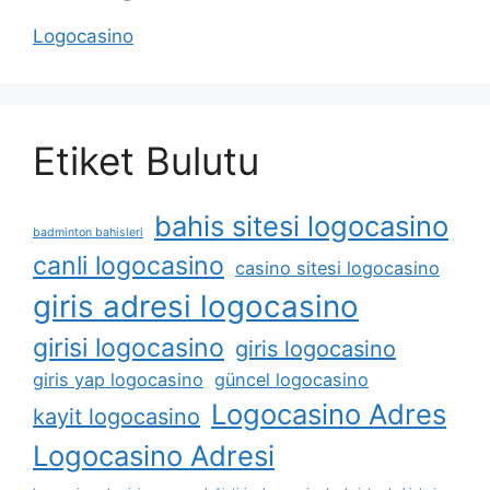
Logocasino
Etiket Bulutu
bahis sitesi logocasino
badminton bahisleri
canli logocasino
casino sitesi logocasino
giris adresi logocasino
girisi logocasino
giris logocasino
giris yap logocasino
güncel logocasino
Logocasino Adres
kayit logocasino
Logocasino Adresi