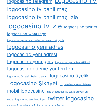
Logocasino TV
logocasino telegram
logocasino tv canli maç
logocasino tv canli maç izle
logocasino tv izle
logocasino twitter
logocasino whatsapp
logocasino yatırımı adresini ne zaman değiştirir
logocasino yeni adres
logocasino yeni adresi
logocasino yeni giris
logocasino yorumları etkili mi
logocasino ödeme yöntemleri
logocasino üyelik
logocasino ücretsiz bahis oranları
Logocasino Şikayet
logocasino şikâyet ödeme
mobil logocasino
neden logocasino takip ediyorsun
twitter logocasino
neden logocasino tercih ediliyor