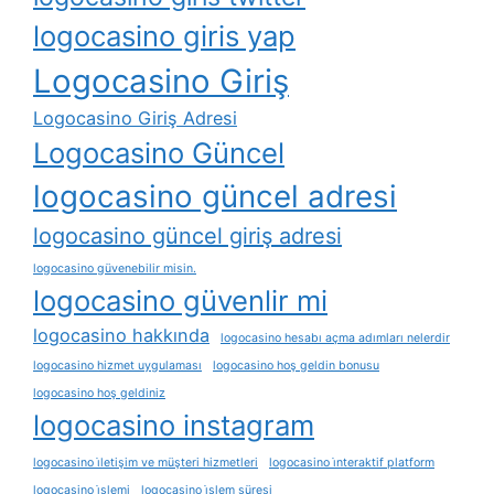
logocasino giris yap
Logocasino Giriş
Logocasino Giriş Adresi
Logocasino Güncel
logocasino güncel adresi
logocasino güncel giriş adresi
logocasino güvenebilir misin.
logocasino güvenlir mi
logocasino hakkında
logocasino hesabı açma adımları nelerdir
logocasino hizmet uygulaması
logocasino hoş geldin bonusu
logocasino hoş geldiniz
logocasino instagram
logocasino i̇letişim ve müşteri hizmetleri
logocasino i̇nteraktif platform
logocasino i̇şlemi
logocasino i̇şlem süresi