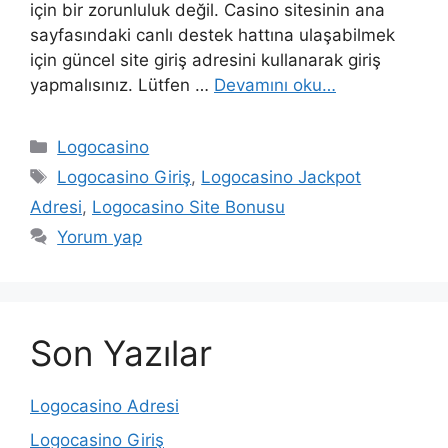
için bir zorunluluk değil. Casino sitesinin ana
sayfasındaki canlı destek hattına ulaşabilmek
için güncel site giriş adresini kullanarak giriş
yapmalısınız. Lütfen …
Devamını oku…
Kategoriler
Logocasino
Etiketler
Logocasino Giriş
,
Logocasino Jackpot
Adresi
,
Logocasino Site Bonusu
Yorum yap
Son Yazılar
Logocasino Adresi
Logocasino Giriş