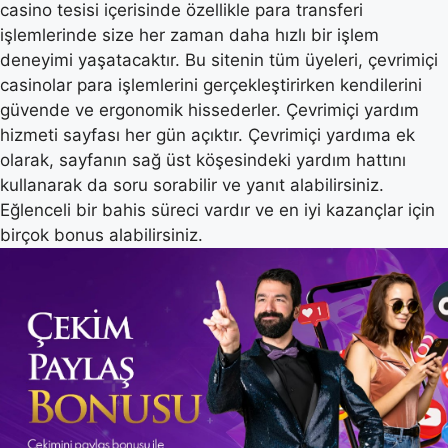
casino tesisi içerisinde özellikle para transferi
işlemlerinde size her zaman daha hızlı bir işlem
deneyimi yaşatacaktır. Bu sitenin tüm üyeleri, çevrimiçi
casinolar para işlemlerini gerçekleştirirken kendilerini
güvende ve ergonomik hissederler. Çevrimiçi yardım
hizmeti sayfası her gün açıktır. Çevrimiçi yardıma ek
olarak, sayfanın sağ üst köşesindeki yardım hattını
kullanarak da soru sorabilir ve yanıt alabilirsiniz.
Eğlenceli bir bahis süreci vardır ve en iyi kazançlar için
birçok bonus alabilirsiniz.