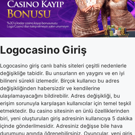
Logocasino Giriş
Logocasino giriş canlı bahis siteleri çeşitli nedenlerle
değişikliğe tabidir. Bu unsurların en yaygını ve en iyi
bilineni sürekli izlemedir. Birçok kullanıcı bu adres
değişikliğinden habersizdir ve kendilerine
ulaşılamayacağını bildirebilir. Adres değişikliği, bu
erişim sorunuyla karşılaşan kullanıcılar için temel teşkil
etmektedir. Bu casino sitesinin en ünlü özelliklerinden
biri, yeni oluşturulan giriş adresinin kullanıcıya 5 dakika
içinde gönderilmesidir. Adresiniz değişse bile hava
durumunu anında öğrenebilirsiniz. Oyuncular, yeni giriş