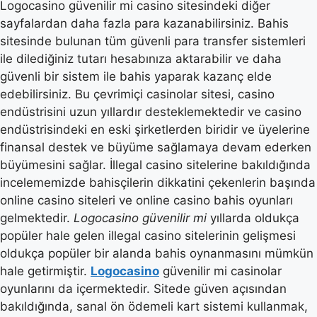
Logocasino güvenilir mi casino sitesindeki diğer
sayfalardan daha fazla para kazanabilirsiniz. Bahis
sitesinde bulunan tüm güvenli para transfer sistemleri
ile dilediğiniz tutarı hesabınıza aktarabilir ve daha
güvenli bir sistem ile bahis yaparak kazanç elde
edebilirsiniz. Bu çevrimiçi casinolar sitesi, casino
endüstrisini uzun yıllardır desteklemektedir ve casino
endüstrisindeki en eski şirketlerden biridir ve üyelerine
finansal destek ve büyüme sağlamaya devam ederken
büyümesini sağlar. İllegal casino sitelerine bakıldığında
incelememizde bahisçilerin dikkatini çekenlerin başında
online casino siteleri ve online casino bahis oyunları
gelmektedir.
Logocasino güvenilir mi
yıllarda oldukça
popüler hale gelen illegal casino sitelerinin gelişmesi
oldukça popüler bir alanda bahis oynanmasını mümkün
hale getirmiştir.
Logocasino
güvenilir mi casinolar
oyunlarını da içermektedir. Sitede güven açısından
bakıldığında, sanal ön ödemeli kart sistemi kullanmak,