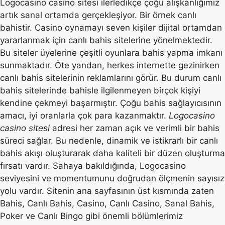
Logocasino casino sitesi ilerledikçe çoğu alışkanlığımız
artık sanal ortamda gerçekleşiyor. Bir örnek canlı
bahistir. Casino oynamayı seven kişiler dijital ortamdan
yararlanmak için canlı bahis sitelerine yönelmektedir.
Bu siteler üyelerine çeşitli oyunlara bahis yapma imkanı
sunmaktadır. Öte yandan, herkes internette gezinirken
canlı bahis sitelerinin reklamlarını görür. Bu durum canlı
bahis sitelerinde bahisle ilgilenmeyen birçok kişiyi
kendine çekmeyi başarmıştır. Çoğu bahis sağlayıcısının
amacı, iyi oranlarla çok para kazanmaktır.
Logocasino
casino sitesi
adresi her zaman açık ve verimli bir bahis
süreci sağlar. Bu nedenle, dinamik ve istikrarlı bir canlı
bahis akışı oluşturarak daha kaliteli bir düzen oluşturma
fırsatı vardır. Sahaya bakıldığında, Logocasino
seviyesini ve momentumunu doğrudan ölçmenin sayısız
yolu vardır. Sitenin ana sayfasının üst kısmında zaten
Bahis, Canlı Bahis, Casino, Canlı Casino, Sanal Bahis,
Poker ve Canlı Bingo gibi önemli bölümlerimiz