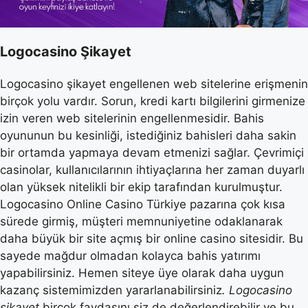
Logocasino Şikayet
Logocasino şikayet engellenen web sitelerine erişmenin
birçok yolu vardır. Sorun, kredi kartı bilgilerini girmenize
izin veren web sitelerinin engellenmesidir. Bahis
oyununun bu kesinliği, istediğiniz bahisleri daha sakin
bir ortamda yapmaya devam etmenizi sağlar. Çevrimiçi
casinolar, kullanıcılarının ihtiyaçlarına her zaman duyarlı
olan yüksek nitelikli bir ekip tarafından kurulmuştur.
Logocasino Online Casino Türkiye pazarına çok kısa
sürede girmiş, müşteri memnuniyetine odaklanarak
daha büyük bir site açmış bir online casino sitesidir. Bu
sayede mağdur olmadan kolayca bahis yatırımı
yapabilirsiniz. Hemen siteye üye olarak daha uygun
kazanç sistemimizden yararlanabilirsiniz
. Logocasino
şikayet
birçok faydasını siz de değerlendirebilir ve bu