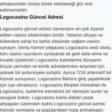
altyapısından dolayı bloke olabileceği göz ardı
edilmemelidir.
Logocasino Güncel Adresi
Logocasino güncel adresi zamanların en çok ziyaret
edilen casino sitelerinden biridir. Yabancı altyapı ve
kökenlere sahip bu bahis sitesinde sağlam casino
oynayın. Geniş hizmet yelpazesi Logocasino web sitesi,
tüm casino oyunlarını oynayarak ek gelir elde etme ve
tuvalet üyelerinin Logocasino bahislerine dünyanın
birçok yerinden ve kimlik adreslerinden erişmesi için
yüksek bir potansiyele sahiptir. Ayrıca 7/24 alternatif bir
hizmet sunuyoruz. Logocasino Bahis'e giriş yapabilmek
için üye olmalısınız. Logocasino Müşteri Hizmetleri ile
Logocasino, üyelerine benzersiz bir deneyim sunar ve
sevgiyle bakılır. Logocasino bahis siteleri yasal
altyapıları üzerinden bahis
Logocasino güncel adresi
hizmeti vermekte ve popülariteleri hızla artmaktadır.