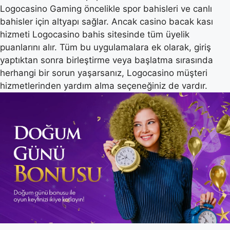
Logocasino Gaming öncelikle spor bahisleri ve canlı
bahisler için altyapı sağlar. Ancak casino bacak kası
hizmeti Logocasino bahis sitesinde tüm üyelik
puanlarını alır. Tüm bu uygulamalara ek olarak, giriş
yaptıktan sonra birleştirme veya başlatma sırasında
herhangi bir sorun yaşarsanız, Logocasino müşteri
hizmetlerinden yardım alma seçeneğiniz de vardır.