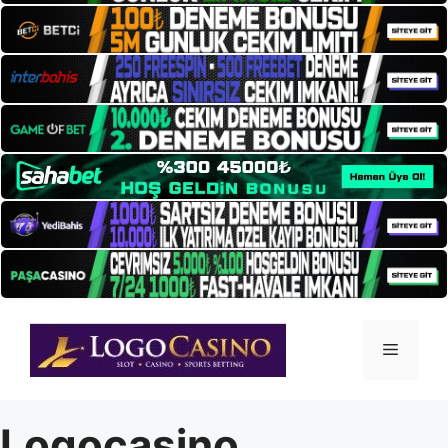
İçeriğe
atla
Menü
Logocasino