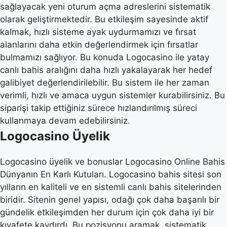
sağlayacak yeni oturum açma adreslerini sistematik
olarak geliştirmektedir. Bu etkileşim sayesinde aktif
kalmak, hızlı sisteme ayak uydurmamızı ve fırsat
alanlarını daha etkin değerlendirmek için fırsatlar
bulmamızı sağlıyor. Bu konuda Logocasino ile yatay
canlı bahis aralığını daha hızlı yakalayarak her hedef
galibiyet değerlendirilebilir. Bu sistem ile her zaman
verimli, hızlı ve amaca uygun sistemler kurabilirsiniz. Bu
siparişi takip ettiğiniz sürece hızlandırılmış süreci
kullanmaya devam edebilirsiniz.
Logocasino Üyelik
Logocasino üyelik ve bonuslar Logocasino Online Bahis
Dünyanın En Karlı Kutuları. Logocasino bahis sitesi son
yılların en kaliteli ve en sistemli canlı bahis sitelerinden
biridir. Sitenin genel yapısı, odağı çok daha başarılı bir
gündelik etkileşimden her durum için çok daha iyi bir
kıyafete kaydırdı. Bu pozisyonu aramak, sistematik