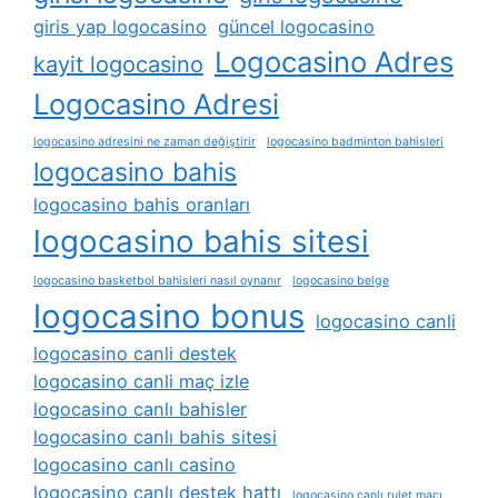
giris yap logocasino
güncel logocasino
Logocasino Adres
kayit logocasino
Logocasino Adresi
logocasino adresini ne zaman değiştirir
logocasino badminton bahisleri
logocasino bahis
logocasino bahis oranları
logocasino bahis sitesi
logocasino basketbol bahisleri nasıl oynanır
logocasino belge
logocasino bonus
logocasino canli
logocasino canli destek
logocasino canli maç izle
logocasino canlı bahisler
logocasino canlı bahis sitesi
logocasino canlı casino
logocasino canlı destek hattı
logocasino canlı rulet maçı