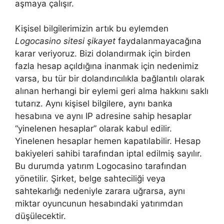
aşmaya çalışır.
Kişisel bilgilerimizin artık bu eylemden
Logocasino sitesi şikayet
faydalanmayacağına
karar veriyoruz. Bizi dolandırmak için birden
fazla hesap açıldığına inanmak için nedenimiz
varsa, bu tür bir dolandırıcılıkla bağlantılı olarak
alınan herhangi bir eylemi geri alma hakkını saklı
tutarız. Aynı kişisel bilgilere, aynı banka
hesabına ve aynı IP adresine sahip hesaplar
“yinelenen hesaplar” olarak kabul edilir.
Yinelenen hesaplar hemen kapatılabilir. Hesap
bakiyeleri sahibi tarafından iptal edilmiş sayılır.
Bu durumda yatırım Logocasino tarafından
yönetilir. Şirket, belge sahteciliği veya
sahtekarlığı nedeniyle zarara uğrarsa, aynı
miktar oyuncunun hesabındaki yatırımdan
düşülecektir.