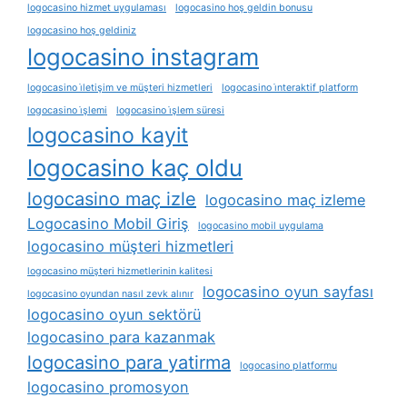
logocasino hizmet uygulaması
logocasino hoş geldin bonusu
logocasino hoş geldiniz
logocasino instagram
logocasino i̇letişim ve müşteri hizmetleri
logocasino i̇nteraktif platform
logocasino i̇şlemi
logocasino i̇şlem süresi
logocasino kayit
logocasino kaç oldu
logocasino maç izle
logocasino maç izleme
Logocasino Mobil Giriş
logocasino mobil uygulama
logocasino müşteri hizmetleri
logocasino müşteri hizmetlerinin kalitesi
logocasino oyun sayfası
logocasino oyundan nasıl zevk alınır
logocasino oyun sektörü
logocasino para kazanmak
logocasino para yatirma
logocasino platformu
logocasino promosyon