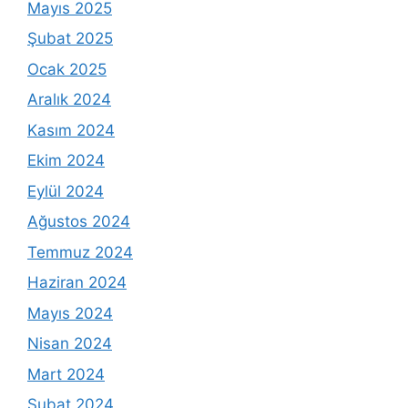
Mayıs 2025
Şubat 2025
Ocak 2025
Aralık 2024
Kasım 2024
Ekim 2024
Eylül 2024
Ağustos 2024
Temmuz 2024
Haziran 2024
Mayıs 2024
Nisan 2024
Mart 2024
Şubat 2024