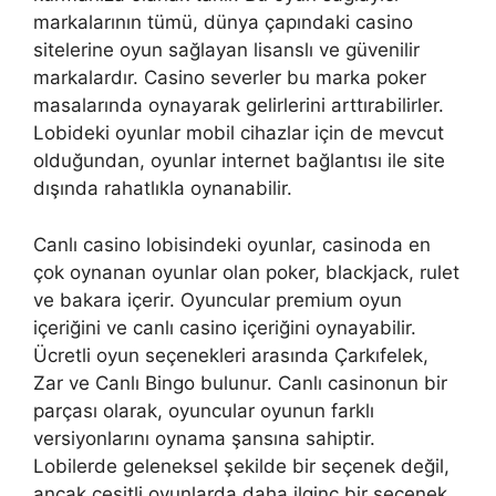
markalarının tümü, dünya çapındaki casino
sitelerine oyun sağlayan lisanslı ve güvenilir
markalardır. Casino severler bu marka poker
masalarında oynayarak gelirlerini arttırabilirler.
Lobideki oyunlar mobil cihazlar için de mevcut
olduğundan, oyunlar internet bağlantısı ile site
dışında rahatlıkla oynanabilir.
Canlı casino lobisindeki oyunlar, casinoda en
çok oynanan oyunlar olan poker, blackjack, rulet
ve bakara içerir. Oyuncular premium oyun
içeriğini ve canlı casino içeriğini oynayabilir.
Ücretli oyun seçenekleri arasında Çarkıfelek,
Zar ve Canlı Bingo bulunur. Canlı casinonun bir
parçası olarak, oyuncular oyunun farklı
versiyonlarını oynama şansına sahiptir.
Lobilerde geleneksel şekilde bir seçenek değil,
ancak çeşitli oyunlarda daha ilginç bir seçenek.