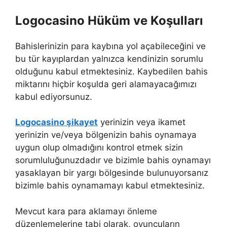
Logocasino Hüküm ve Koşulları
Bahislerinizin para kaybına yol açabileceğini ve
bu tür kayıplardan yalnızca kendinizin sorumlu
olduğunu kabul etmektesiniz. Kaybedilen bahis
miktarını hiçbir koşulda geri alamayacağımızı
kabul ediyorsunuz.
Logocasino şikayet
yerinizin veya ikamet
yerinizin ve/veya bölgenizin bahis oynamaya
uygun olup olmadığını kontrol etmek sizin
sorumluluğunuzdadır ve bizimle bahis oynamayı
yasaklayan bir yargı bölgesinde bulunuyorsanız
bizimle bahis oynamamayı kabul etmektesiniz.
Mevcut kara para aklamayı önleme
düzenlemelerine tabi olarak, oyuncuların