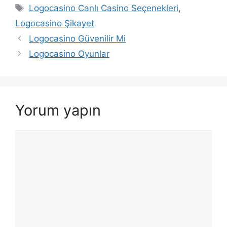
Etiketler
Logocasino Canlı Casino Seçenekleri
,
Logocasino Şikayet
Logocasino Güvenilir Mi
Logocasino Oyunlar
Yorum yapın
Yorum