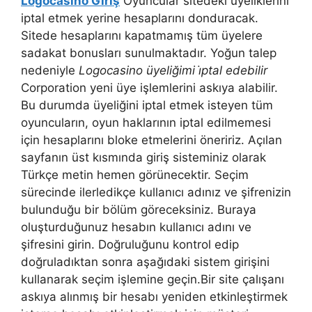
Logocasino Giriş
Oyuncular sitedeki üyeliklerini
iptal etmek yerine hesaplarını donduracak.
Sitede hesaplarını kapatmamış tüm üyelere
sadakat bonusları sunulmaktadır. Yoğun talep
nedeniyle
Logocasino üyeliğimi i̇ptal edebilir
Corporation yeni üye işlemlerini askıya alabilir.
Bu durumda üyeliğini iptal etmek isteyen tüm
oyuncuların, oyun haklarının iptal edilmemesi
için hesaplarını bloke etmelerini öneririz. Açılan
sayfanın üst kısmında giriş sisteminiz olarak
Türkçe metin hemen görünecektir. Seçim
sürecinde ilerledikçe kullanıcı adınız ve şifrenizin
bulunduğu bir bölüm göreceksiniz. Buraya
oluşturduğunuz hesabın kullanıcı adını ve
şifresini girin. Doğruluğunu kontrol edip
doğruladıktan sonra aşağıdaki sistem girişini
kullanarak seçim işlemine geçin.Bir site çalışanı
askıya alınmış bir hesabı yeniden etkinleştirmek