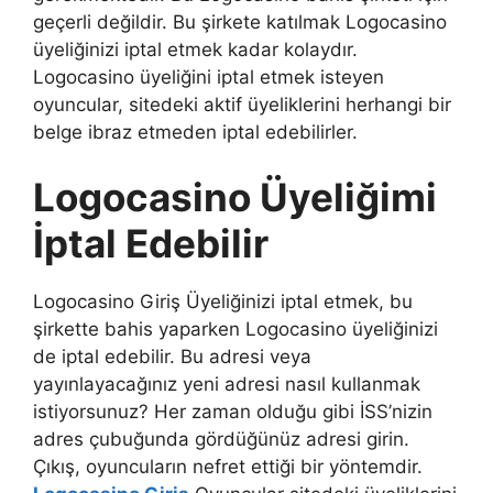
geçerli değildir. Bu şirkete katılmak Logocasino
üyeliğinizi iptal etmek kadar kolaydır.
Logocasino üyeliğini iptal etmek isteyen
oyuncular, sitedeki aktif üyeliklerini herhangi bir
belge ibraz etmeden iptal edebilirler.
Logocasino Üyeliğimi
İptal Edebilir
Logocasino Giriş Üyeliğinizi iptal etmek, bu
şirkette bahis yaparken Logocasino üyeliğinizi
de iptal edebilir. Bu adresi veya
yayınlayacağınız yeni adresi nasıl kullanmak
istiyorsunuz? Her zaman olduğu gibi İSS’nizin
adres çubuğunda gördüğünüz adresi girin.
Çıkış, oyuncuların nefret ettiği bir yöntemdir.