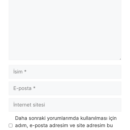
İsim
E-
posta
İnternet
sitesi
Daha sonraki yorumlarımda kullanılması için
adım, e-posta adresim ve site adresim bu