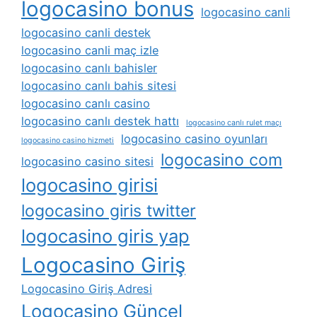
logocasino bonus
logocasino canli
logocasino canli destek
logocasino canli maç izle
logocasino canlı bahisler
logocasino canlı bahis sitesi
logocasino canlı casino
logocasino canlı destek hattı
logocasino canlı rulet maçı
logocasino casino oyunları
logocasino casino hizmeti
logocasino com
logocasino casino sitesi
logocasino girisi
logocasino giris twitter
logocasino giris yap
Logocasino Giriş
Logocasino Giriş Adresi
Logocasino Güncel