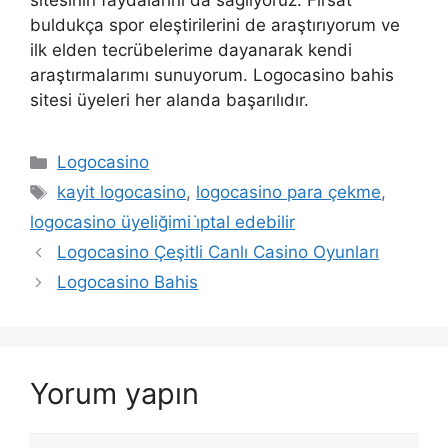
sitesinin faydalarını da sağlıyoruz. Fırsat
buldukça spor eleştirilerini de araştırıyorum ve
ilk elden tecrübelerime dayanarak kendi
araştırmalarımı sunuyorum. Logocasino bahis
sitesi üyeleri her alanda başarılıdır.
Kategoriler
Logocasino
Etiketler
kayit logocasino
,
logocasino para çekme
,
logocasino üyeliğimi i̇ptal edebilir
Logocasino Çeşitli Canlı Casino Oyunları
Logocasino Bahis
Yorum yapın
Yorum