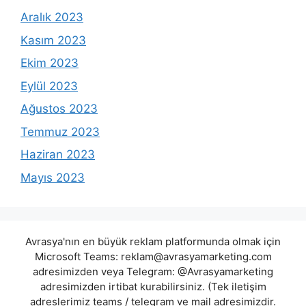
Aralık 2023
Kasım 2023
Ekim 2023
Eylül 2023
Ağustos 2023
Temmuz 2023
Haziran 2023
Mayıs 2023
Avrasya'nın en büyük reklam platformunda olmak için
Microsoft Teams:
reklam@avrasyamarketing.com
adresimizden veya Telegram: @Avrasyamarketing
adresimizden irtibat kurabilirsiniz. (Tek iletişim
adreslerimiz teams / telegram ve mail adresimizdir.