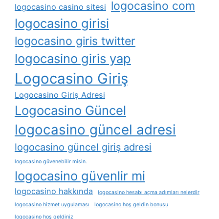
logocasino com
logocasino casino sitesi
logocasino girisi
logocasino giris twitter
logocasino giris yap
Logocasino Giriş
Logocasino Giriş Adresi
Logocasino Güncel
logocasino güncel adresi
logocasino güncel giriş adresi
logocasino güvenebilir misin.
logocasino güvenlir mi
logocasino hakkında
logocasino hesabı açma adımları nelerdir
logocasino hizmet uygulaması
logocasino hoş geldin bonusu
logocasino hoş geldiniz