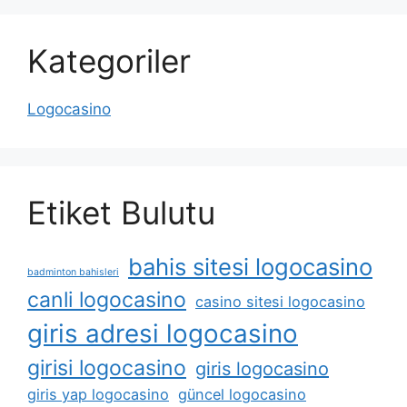
Kategoriler
Logocasino
Etiket Bulutu
bahis sitesi logocasino
badminton bahisleri
canli logocasino
casino sitesi logocasino
giris adresi logocasino
girisi logocasino
giris logocasino
giris yap logocasino
güncel logocasino