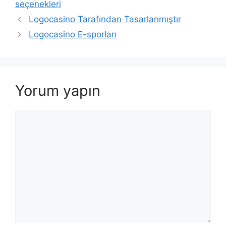
seçenekleri
Logocasino Tarafından Tasarlanmıştır
Logocasino E-sporları
Yorum yapın
Yorum