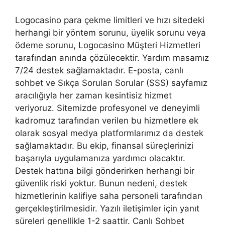
Logocasino para çekme limitleri ve hızı sitedeki
herhangi bir yöntem sorunu, üyelik sorunu veya
ödeme sorunu, Logocasino Müşteri Hizmetleri
tarafından anında çözülecektir. Yardım masamız
7/24 destek sağlamaktadır. E-posta, canlı
sohbet ve Sıkça Sorulan Sorular (SSS) sayfamız
aracılığıyla her zaman kesintisiz hizmet
veriyoruz. Sitemizde profesyonel ve deneyimli
kadromuz tarafından verilen bu hizmetlere ek
olarak sosyal medya platformlarımız da destek
sağlamaktadır. Bu ekip, finansal süreçlerinizi
başarıyla uygulamanıza yardımcı olacaktır.
Destek hattına bilgi gönderirken herhangi bir
güvenlik riski yoktur. Bunun nedeni, destek
hizmetlerinin kalifiye saha personeli tarafından
gerçekleştirilmesidir. Yazılı iletişimler için yanıt
süreleri genellikle 1-2 saattir. Canlı Sohbet