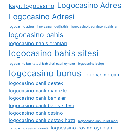
Logocasino Adres
kayit logocasino
Logocasino Adresi
logocasino adresini ne zaman değiştirir
logocasino badminton bahisleri
logocasino bahis
logocasino bahis oranları
logocasino bahis sitesi
logocasino basketbol bahisleri nasıl oynanır
logocasino belge
logocasino bonus
logocasino canli
logocasino canli destek
logocasino canli maç izle
logocasino canlı bahisler
logocasino canlı bahis sitesi
logocasino canlı casino
logocasino canlı destek hattı
logocasino canlı rulet maçı
logocasino casino oyunları
logocasino casino hizmeti