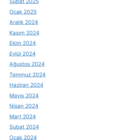
Şubat 2025
Ocak 2025
Aralık 2024
Kasım 2024
Ekim 2024
Eylül 2024
Ağustos 2024
Temmuz 2024
Haziran 2024
Mayıs 2024
Nisan 2024
Mart 2024
Şubat 2024
Ocak 2024