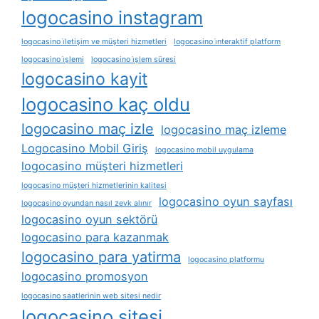
logocasino instagram
logocasino i̇letişim ve müşteri hizmetleri
logocasino i̇nteraktif platform
logocasino i̇şlemi
logocasino i̇şlem süresi
logocasino kayit
logocasino kaç oldu
logocasino maç izle
logocasino maç izleme
Logocasino Mobil Giriş
logocasino mobil uygulama
logocasino müşteri hizmetleri
logocasino müşteri hizmetlerinin kalitesi
logocasino oyun sayfası
logocasino oyundan nasıl zevk alınır
logocasino oyun sektörü
logocasino para kazanmak
logocasino para yatirma
logocasino platformu
logocasino promosyon
logocasino saatlerinin web sitesi nedir
logocasino sitesi