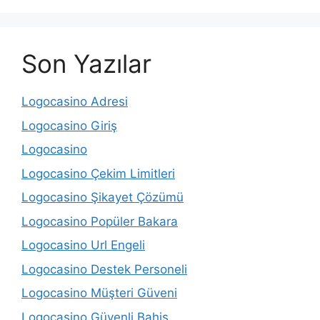
Son Yazılar
Logocasino Adresi
Logocasino Giriş
Logocasino
Logocasino Çekim Limitleri
Logocasino Şikayet Çözümü
Logocasino Popüler Bakara
Logocasino Url Engeli
Logocasino Destek Personeli
Logocasino Müşteri Güveni
Logocasino Güvenli Bahis