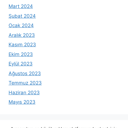
Mart 2024
Şubat 2024
Ocak 2024
Aralık 2023
Kasım 2023
Ekim 2023
Eylül 2023
Ağustos 2023
Temmuz 2023
Haziran 2023
Mayıs 2023