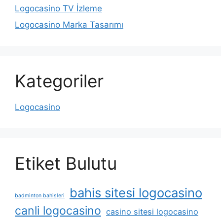
Logocasino TV İzleme
Logocasino Marka Tasarımı
Kategoriler
Logocasino
Etiket Bulutu
bahis sitesi logocasino
badminton bahisleri
canli logocasino
casino sitesi logocasino