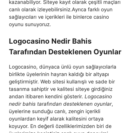
kazanabiliyor. Siteye kayıt olarak çeşitli maçları
canlı olarak izleyebilirsiniz.Ayrıca farklı oyun
sağlayıcıları ve içerikleri ile binlerce casino
oyunu sunuyoruz.
Logocasino Nedir Bahis
Tarafından Desteklenen Oyunlar
Logocasino, dünyaca ünlü oyun sağlayıcılarla
birlikte üyelerinin hayran kaldığı bir altyapı
geliştirmiştir. Web sitesi kullanışlı ve sade bir
tasarıma sahiptir ve kalitesi siteye girdiğiniz
andan itibaren kendini gösterir.
Logocasino
nedir bahis tarafından desteklenen oyunlar
,
üyelerine sunduğu canlı, zengin içerikli
oyunlardan keyif alarak kalitesini ortaya
koyuyor. En değerli özelliklerimizden biri de