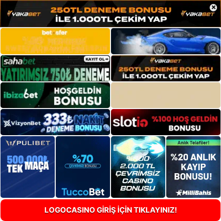
×
LOGOCASINO GİRİŞ İÇİN TIKLAYINIZ!