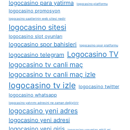
logocasino para yatirma
logocasino platformu
logocasino promosyon
logocasino saatlerinin web sitesi nedir
logocasino sitesi
logocasino slot oyunları
logocasino spor bahisleri
logocasino spor platformu
Logocasino TV
logocasino telegram
logocasino tv canli maç
logocasino tv canli maç izle
logocasino tv izle
logocasino twitter
logocasino whatsapp
logocasino yatırımı adresini ne zaman değiştirir
logocasino yeni adres
logocasino yeni adresi
logocasino yeni giris
logocasino yorumları etkili mi