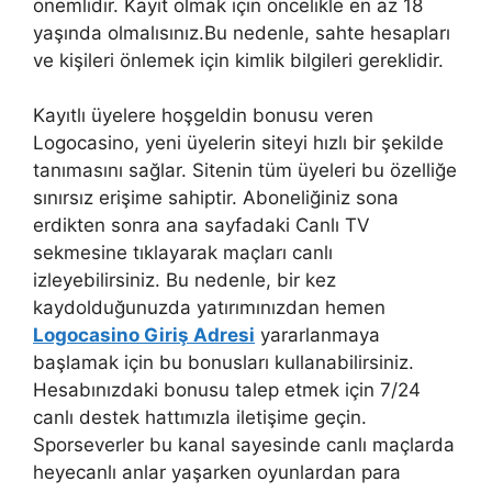
önemlidir. Kayıt olmak için öncelikle en az 18
yaşında olmalısınız.Bu nedenle, sahte hesapları
ve kişileri önlemek için kimlik bilgileri gereklidir.
Kayıtlı üyelere hoşgeldin bonusu veren
Logocasino, yeni üyelerin siteyi hızlı bir şekilde
tanımasını sağlar. Sitenin tüm üyeleri bu özelliğe
sınırsız erişime sahiptir. Aboneliğiniz sona
erdikten sonra ana sayfadaki Canlı TV
sekmesine tıklayarak maçları canlı
izleyebilirsiniz. Bu nedenle, bir kez
kaydolduğunuzda yatırımınızdan hemen
Logocasino Giriş Adresi
yararlanmaya
başlamak için bu bonusları kullanabilirsiniz.
Hesabınızdaki bonusu talep etmek için 7/24
canlı destek hattımızla iletişime geçin.
Sporseverler bu kanal sayesinde canlı maçlarda
heyecanlı anlar yaşarken oyunlardan para