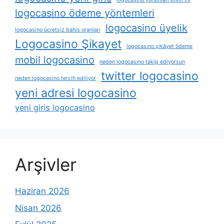
logocasino ödeme yöntemleri
logocasino üyelik
logocasino ücretsiz bahis oranları
Logocasino Şikayet
logocasino şikâyet ödeme
mobil logocasino
neden logocasino takip ediyorsun
twitter logocasino
neden logocasino tercih ediliyor
yeni adresi logocasino
yeni giris logocasino
Arşivler
Haziran 2026
Nisan 2026