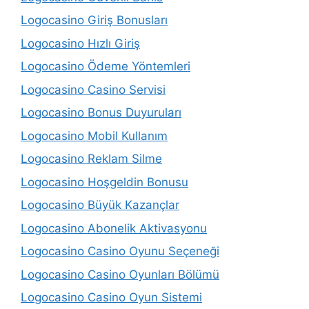
Logocasino Giriş Bonusları
Logocasino Hızlı Giriş
Logocasino Ödeme Yöntemleri
Logocasino Casino Servisi
Logocasino Bonus Duyuruları
Logocasino Mobil Kullanım
Logocasino Reklam Silme
Logocasino Hoşgeldin Bonusu
Logocasino Büyük Kazançlar
Logocasino Abonelik Aktivasyonu
Logocasino Casino Oyunu Seçeneği
Logocasino Casino Oyunları Bölümü
Logocasino Casino Oyun Sistemi